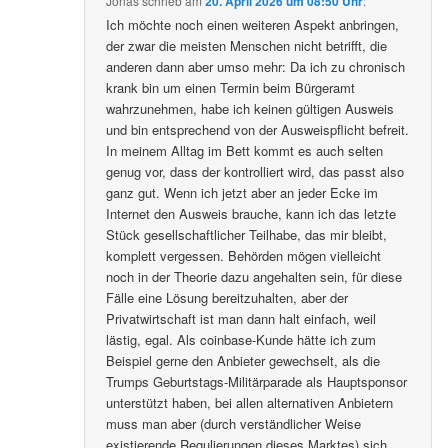
Jonas
schrieb
am
20. April 2026 um 08:50 Uhr
:
Ich möchte noch einen weiteren Aspekt anbringen,
der zwar die meisten Menschen nicht betrifft, die
anderen dann aber umso mehr: Da ich zu chronisch
krank bin um einen Termin beim Bürgeramt
wahrzunehmen, habe ich keinen gültigen Ausweis
und bin entsprechend von der Ausweispflicht befreit.
In meinem Alltag im Bett kommt es auch selten
genug vor, dass der kontrolliert wird, das passt also
ganz gut. Wenn ich jetzt aber an jeder Ecke im
Internet den Ausweis brauche, kann ich das letzte
Stück gesellschaftlicher Teilhabe, das mir bleibt,
komplett vergessen. Behörden mögen vielleicht
noch in der Theorie dazu angehalten sein, für diese
Fälle eine Lösung bereitzuhalten, aber der
Privatwirtschaft ist man dann halt einfach, weil
lästig, egal. Als coinbase-Kunde hätte ich zum
Beispiel gerne den Anbieter gewechselt, als die
Trumps Geburtstags-Militärparade als Hauptsponsor
unterstützt haben, bei allen alternativen Anbietern
muss man aber (durch verständlicher Weise
existierende Regulierungen dieses Marktes) sich