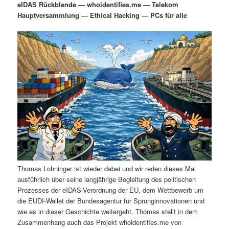
eIDAS Rückblende — whoidentifies.me — Telekom
i
s
Hauptversammlung — Ethical Hacking — PCs für alle
m
u
n
n
g
a
ä
n
e
v
n
i
r
d
g
a
e
ä
t
i
n
r
o
n
I
e
n
n
Thomas Lohninger ist wieder dabei und wir reden dieses Mal
h
I
ausführlich über seine langjährige Begleitung des politischen
Prozesses der eIDAS-Verordnung der EU, dem Wettbewerb um
a
n
die EUDI-Wallet der Bundesagentur für Sprunginnovationen und
wie es in dieser Geschichte weitergeht. Thomas stellt in dem
l
h
Zusammenhang auch das Projekt whoidentifies.me von