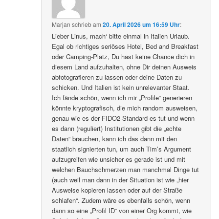
Marjan
schrieb
am
20. April 2026 um 16:59 Uhr
:
Lieber Linus, mach‘ bitte einmal in Italien Urlaub.
Egal ob richtiges seriöses Hotel, Bed and Breakfast
oder Camping-Platz, Du hast keine Chance dich in
diesem Land aufzuhalten, ohne Dir deinen Ausweis
abfotografieren zu lassen oder deine Daten zu
schicken. Und Italien ist kein unrelevanter Staat.
Ich fände schön, wenn ich mir „Profile“ generieren
könnte kryptografisch, die mich random ausweisen,
genau wie es der FIDO2-Standard es tut und wenn
es dann (reguliert) Institutionen gibt die „echte
Daten“ brauchen, kann ich das dann mit den
staatlich signierten tun, um auch Tim’s Argument
aufzugreifen wie unsicher es gerade ist und mit
welchen Bauchschmerzen man manchmal Dinge tut
(auch weil man dann in der Situation ist wie „hier
Ausweise kopieren lassen oder auf der Straße
schlafen“. Zudem wäre es ebenfalls schön, wenn
dann so eine „Profil ID“ von einer Org kommt, wie