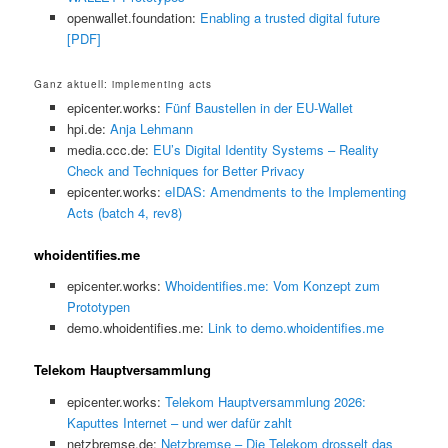
openwallet.foundation:
Enabling a trusted digital future
[PDF]
Ganz aktuell: implementing acts
epicenter.works:
Fünf Baustellen in der EU-Wallet
hpi.de:
Anja Lehmann
media.ccc.de:
EU’s Digital Identity Systems – Reality
Check and Techniques for Better Privacy
epicenter.works:
eIDAS: Amendments to the Implementing
Acts (batch 4, rev8)
whoidentifies.me
epicenter.works:
Whoidentifies.me: Vom Konzept zum
Prototypen
demo.whoidentifies.me:
Link to demo.whoidentifies.me
Telekom Hauptversammlung
epicenter.works:
Telekom Hauptversammlung 2026:
Kaputtes Internet – und wer dafür zahlt
netzbremse.de:
Netzbremse – Die Telekom drosselt das