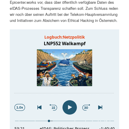
Epicenter.works vor, dass über öffentlich verfügbare Daten des
t
a
eIDAS-Prozesses Transparenz schaffen soll. Zum Schluss reden
wir noch über seinen Auftritt bei der Telekom-Hauptversammlung
s
l
und Initiativen zum Absichern von Ethical Hacking in Österreich.
p
t
r
s
i
p
n
r
g
i
e
n
n
g
e
n