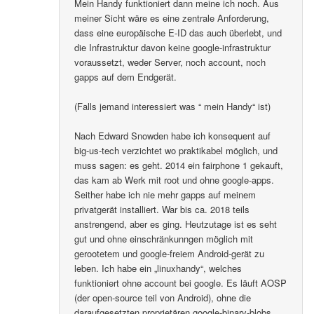
Mein Handy funktioniert dann meine ich noch. Aus
meiner Sicht wäre es eine zentrale Anforderung,
dass eine europäische E-ID das auch überlebt, und
die Infrastruktur davon keine google-infrastruktur
voraussetzt, weder Server, noch account, noch
gapps auf dem Endgerät.
(Falls jemand interessiert was “ mein Handy“ ist)
Nach Edward Snowden habe ich konsequent auf
big-us-tech verzichtet wo praktikabel möglich, und
muss sagen: es geht. 2014 ein fairphone 1 gekauft,
das kam ab Werk mit root und ohne google-apps.
Seither habe ich nie mehr gapps auf meinem
privatgerät installiert. War bis ca. 2018 teils
anstrengend, aber es ging. Heutzutage ist es seht
gut und ohne einschränkunngen möglich mit
gerootetem und google-freiem Android-gerät zu
leben. Ich habe ein „linuxhandy“, welches
funktioniert ohne account bei google. Es läuft AOSP
(der open-source teil von Android), ohne die
daraufgesetzten proprietären google-binary-blobs..