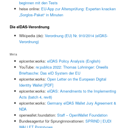
beginnen mit den Tests
heise online:
EU-App zur Altersprüfung: Experten knacken
„Sorglos-Paket“ in Minuten
Die eIDAS-Verordnung
Wikipedia (de):
Verordnung (EU) Nr. 910/2014 (eIDAS-
Verordnung)
Meta
epicenter.works:
eIDAS Policy Analysis (English)
YouTube:
re:publica 2022: Thomas Lohninger: Orwells
Brieftasche: Das eID System der EU
epicenter.works:
Open Letter on the European Digital
Identity Wallet [PDF]
epicenter.works:
eIDAS: Amendments to the Implementing
Acts (batch 4, rev8)
epicenter.works:
Germany eIDAS Wallet Jury Agreement &
NDA
openwallet.foundation:
Staff – OpenWallet Foundation
Bundesagentur für Sprunginnovationen:
SPRIND | EUDI
WALLET Prototypes