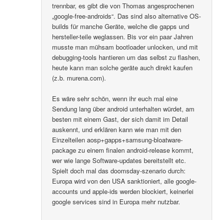
trennbar, es gibt die von Thomas angesprochenen
„google-free-androids“. Das sind also alternative OS-
builds für manche Geräte, welche die gapps und
hersteller-teile weglassen. Bis vor ein paar Jahren
musste man mühsam bootloader unlocken, und mit
debugging-tools hantieren um das selbst zu flashen,
heute kann man solche geräte auch direkt kaufen
(z.b. murena.com).
Es wäre sehr schön, wenn ihr euch mal eine
Sendung lang über android unterhalten würdet, am
besten mit einem Gast, der sich damit im Detail
auskennt, und erklären kann wie man mit den
Einzelteilen aosp+gapps+samsung-bloatware-
package zu einem finalen android-release kommt,
wer wie lange Software-updates bereitstellt etc.
Spielt doch mal das doomsday-szenario durch:
Europa wird von den USA sanktioniert, alle google-
accounts und apple-ids werden blockiert, keinerlei
google services sind in Europa mehr nutzbar.