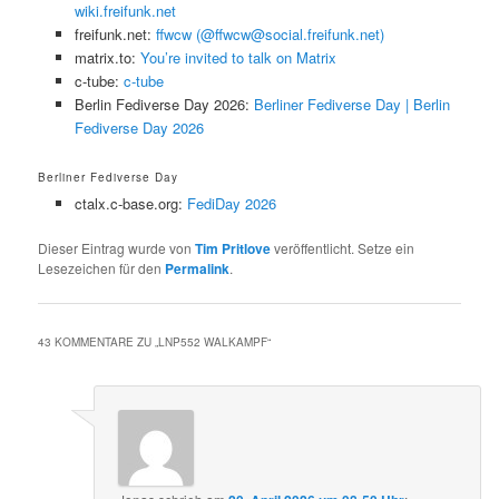
wiki.freifunk.net
freifunk.net:
ffwcw (@ffwcw@social.freifunk.net)
matrix.to:
You’re invited to talk on Matrix
c-tube:
c-tube
Berlin Fediverse Day 2026:
Berliner Fediverse Day | Berlin
Fediverse Day 2026
Berliner Fediverse Day
ctalx.c-base.org:
FediDay 2026
Dieser Eintrag wurde von
Tim Pritlove
veröffentlicht. Setze ein
Lesezeichen für den
Permalink
.
43 KOMMENTARE ZU „
LNP552 WALKAMPF
“