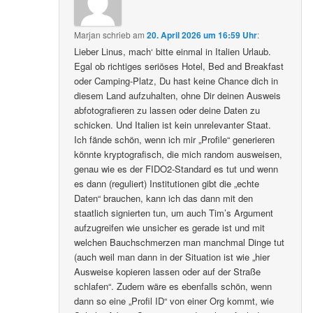
Marjan
schrieb
am
20. April 2026 um 16:59 Uhr
:
Lieber Linus, mach‘ bitte einmal in Italien Urlaub.
Egal ob richtiges seriöses Hotel, Bed and Breakfast
oder Camping-Platz, Du hast keine Chance dich in
diesem Land aufzuhalten, ohne Dir deinen Ausweis
abfotografieren zu lassen oder deine Daten zu
schicken. Und Italien ist kein unrelevanter Staat.
Ich fände schön, wenn ich mir „Profile“ generieren
könnte kryptografisch, die mich random ausweisen,
genau wie es der FIDO2-Standard es tut und wenn
es dann (reguliert) Institutionen gibt die „echte
Daten“ brauchen, kann ich das dann mit den
staatlich signierten tun, um auch Tim’s Argument
aufzugreifen wie unsicher es gerade ist und mit
welchen Bauchschmerzen man manchmal Dinge tut
(auch weil man dann in der Situation ist wie „hier
Ausweise kopieren lassen oder auf der Straße
schlafen“. Zudem wäre es ebenfalls schön, wenn
dann so eine „Profil ID“ von einer Org kommt, wie