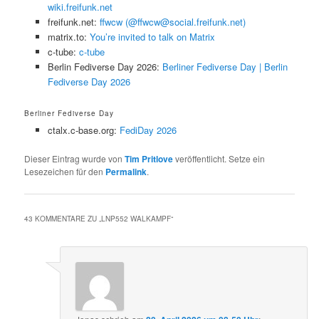
wiki.freifunk.net
freifunk.net:
ffwcw (@ffwcw@social.freifunk.net)
matrix.to:
You’re invited to talk on Matrix
c-tube:
c-tube
Berlin Fediverse Day 2026:
Berliner Fediverse Day | Berlin
Fediverse Day 2026
Berliner Fediverse Day
ctalx.c-base.org:
FediDay 2026
Dieser Eintrag wurde von
Tim Pritlove
veröffentlicht. Setze ein
Lesezeichen für den
Permalink
.
43 KOMMENTARE ZU „
LNP552 WALKAMPF
“