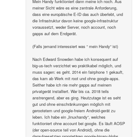
Mein Handy funktioniert dann meine ich noch. Aus
meiner Sicht wäre es eine zentrale Anforderung,
dass eine europäische E-ID das auch überlebt, und
die Infrastruktur davon keine google-infrastruktur
voraussetzt, weder Server, noch account, noch
gapps auf dem Endgerät.
(Falls jemand interessiert was “ mein Handy“ ist)
Nach Edward Snowden habe ich konsequent auf
big-us-tech verzichtet wo praktikabel möglich, und
muss sagen: es geht. 2014 ein fairphone 1 gekauft,
das kam ab Werk mit root und ohne google-apps.
Seither habe ich nie mehr gapps auf meinem
privatgerät installiert. War bis ca. 2018 teils
anstrengend, aber es ging. Heutzutage ist es seht
gut und ohne einschränkunngen möglich mit
gerootetem und google-freiem Android-gerät zu
leben. Ich habe ein „linuxhandy“, welches
funktioniert ohne account bei google. Es läuft AOSP
(der open-source teil von Android), ohne die
daraufgesetzten proprietären google-binary-blobs..