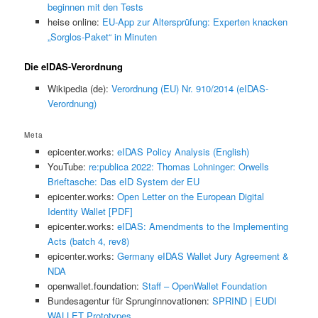
beginnen mit den Tests
heise online:
EU-App zur Altersprüfung: Experten knacken
„Sorglos-Paket“ in Minuten
Die eIDAS-Verordnung
Wikipedia (de):
Verordnung (EU) Nr. 910/2014 (eIDAS-
Verordnung)
Meta
epicenter.works:
eIDAS Policy Analysis (English)
YouTube:
re:publica 2022: Thomas Lohninger: Orwells
Brieftasche: Das eID System der EU
epicenter.works:
Open Letter on the European Digital
Identity Wallet [PDF]
epicenter.works:
eIDAS: Amendments to the Implementing
Acts (batch 4, rev8)
epicenter.works:
Germany eIDAS Wallet Jury Agreement &
NDA
openwallet.foundation:
Staff – OpenWallet Foundation
Bundesagentur für Sprunginnovationen:
SPRIND | EUDI
WALLET Prototypes