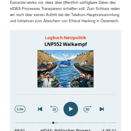
Epicenter.works vor, dass über öffentlich verfügbare Daten des
t
a
eIDAS-Prozesses Transparenz schaffen soll. Zum Schluss reden
wir noch über seinen Auftritt bei der Telekom-Hauptversammlung
s
l
und Initiativen zum Absichern von Ethical Hacking in Österreich.
p
t
r
s
i
p
n
r
g
i
e
n
n
g
e
n