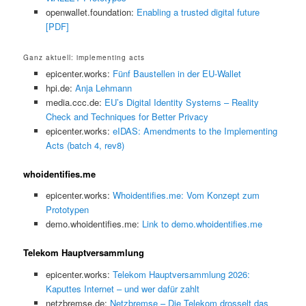
openwallet.foundation:
Enabling a trusted digital future
[PDF]
Ganz aktuell: implementing acts
epicenter.works:
Fünf Baustellen in der EU-Wallet
hpi.de:
Anja Lehmann
media.ccc.de:
EU’s Digital Identity Systems – Reality
Check and Techniques for Better Privacy
epicenter.works:
eIDAS: Amendments to the Implementing
Acts (batch 4, rev8)
whoidentifies.me
epicenter.works:
Whoidentifies.me: Vom Konzept zum
Prototypen
demo.whoidentifies.me:
Link to demo.whoidentifies.me
Telekom Hauptversammlung
epicenter.works:
Telekom Hauptversammlung 2026:
Kaputtes Internet – und wer dafür zahlt
netzbremse.de:
Netzbremse – Die Telekom drosselt das