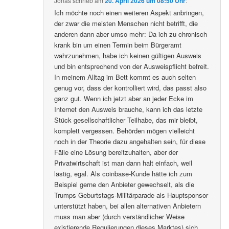
Jonas
schrieb
am
20. April 2026 um 08:50 Uhr
:
Ich möchte noch einen weiteren Aspekt anbringen,
der zwar die meisten Menschen nicht betrifft, die
anderen dann aber umso mehr: Da ich zu chronisch
krank bin um einen Termin beim Bürgeramt
wahrzunehmen, habe ich keinen gültigen Ausweis
und bin entsprechend von der Ausweispflicht befreit.
In meinem Alltag im Bett kommt es auch selten
genug vor, dass der kontrolliert wird, das passt also
ganz gut. Wenn ich jetzt aber an jeder Ecke im
Internet den Ausweis brauche, kann ich das letzte
Stück gesellschaftlicher Teilhabe, das mir bleibt,
komplett vergessen. Behörden mögen vielleicht
noch in der Theorie dazu angehalten sein, für diese
Fälle eine Lösung bereitzuhalten, aber der
Privatwirtschaft ist man dann halt einfach, weil
lästig, egal. Als coinbase-Kunde hätte ich zum
Beispiel gerne den Anbieter gewechselt, als die
Trumps Geburtstags-Militärparade als Hauptsponsor
unterstützt haben, bei allen alternativen Anbietern
muss man aber (durch verständlicher Weise
existierende Regulierungen dieses Marktes) sich