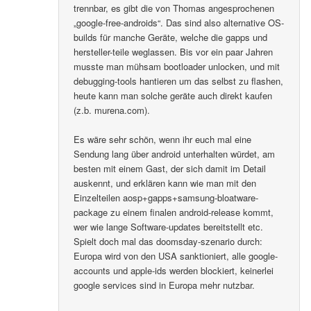
trennbar, es gibt die von Thomas angesprochenen
„google-free-androids“. Das sind also alternative OS-
builds für manche Geräte, welche die gapps und
hersteller-teile weglassen. Bis vor ein paar Jahren
musste man mühsam bootloader unlocken, und mit
debugging-tools hantieren um das selbst zu flashen,
heute kann man solche geräte auch direkt kaufen
(z.b. murena.com).
Es wäre sehr schön, wenn ihr euch mal eine
Sendung lang über android unterhalten würdet, am
besten mit einem Gast, der sich damit im Detail
auskennt, und erklären kann wie man mit den
Einzelteilen aosp+gapps+samsung-bloatware-
package zu einem finalen android-release kommt,
wer wie lange Software-updates bereitstellt etc.
Spielt doch mal das doomsday-szenario durch:
Europa wird von den USA sanktioniert, alle google-
accounts und apple-ids werden blockiert, keinerlei
google services sind in Europa mehr nutzbar.