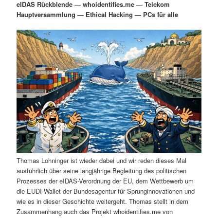
eIDAS Rückblende — whoidentifies.me — Telekom
i
s
Hauptversammlung — Ethical Hacking — PCs für alle
m
u
n
n
g
a
ä
n
e
v
n
i
r
d
g
a
e
ä
t
i
n
r
o
n
I
e
n
n
Thomas Lohninger ist wieder dabei und wir reden dieses Mal
h
I
ausführlich über seine langjährige Begleitung des politischen
Prozesses der eIDAS-Verordnung der EU, dem Wettbewerb um
a
n
die EUDI-Wallet der Bundesagentur für Sprunginnovationen und
wie es in dieser Geschichte weitergeht. Thomas stellt in dem
l
h
Zusammenhang auch das Projekt whoidentifies.me von