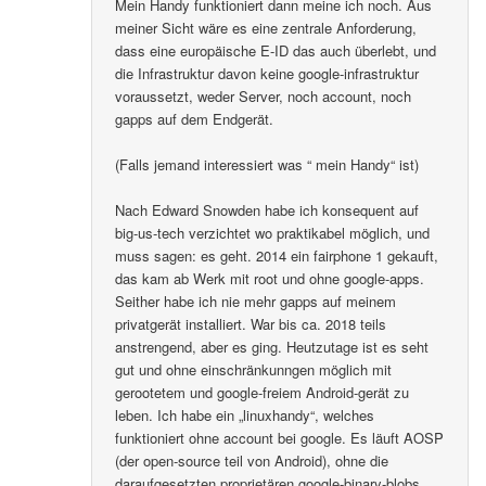
Mein Handy funktioniert dann meine ich noch. Aus
meiner Sicht wäre es eine zentrale Anforderung,
dass eine europäische E-ID das auch überlebt, und
die Infrastruktur davon keine google-infrastruktur
voraussetzt, weder Server, noch account, noch
gapps auf dem Endgerät.
(Falls jemand interessiert was “ mein Handy“ ist)
Nach Edward Snowden habe ich konsequent auf
big-us-tech verzichtet wo praktikabel möglich, und
muss sagen: es geht. 2014 ein fairphone 1 gekauft,
das kam ab Werk mit root und ohne google-apps.
Seither habe ich nie mehr gapps auf meinem
privatgerät installiert. War bis ca. 2018 teils
anstrengend, aber es ging. Heutzutage ist es seht
gut und ohne einschränkunngen möglich mit
gerootetem und google-freiem Android-gerät zu
leben. Ich habe ein „linuxhandy“, welches
funktioniert ohne account bei google. Es läuft AOSP
(der open-source teil von Android), ohne die
daraufgesetzten proprietären google-binary-blobs..