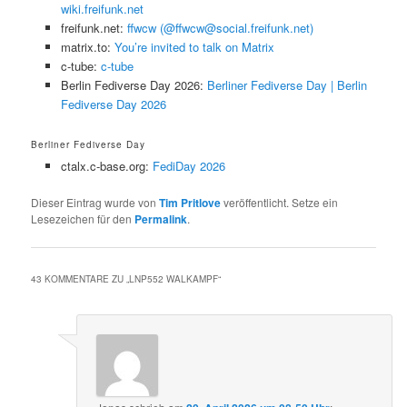
wiki.freifunk.net
freifunk.net:
ffwcw (@ffwcw@social.freifunk.net)
matrix.to:
You’re invited to talk on Matrix
c-tube:
c-tube
Berlin Fediverse Day 2026:
Berliner Fediverse Day | Berlin
Fediverse Day 2026
Berliner Fediverse Day
ctalx.c-base.org:
FediDay 2026
Dieser Eintrag wurde von
Tim Pritlove
veröffentlicht. Setze ein
Lesezeichen für den
Permalink
.
43 KOMMENTARE ZU „
LNP552 WALKAMPF
“