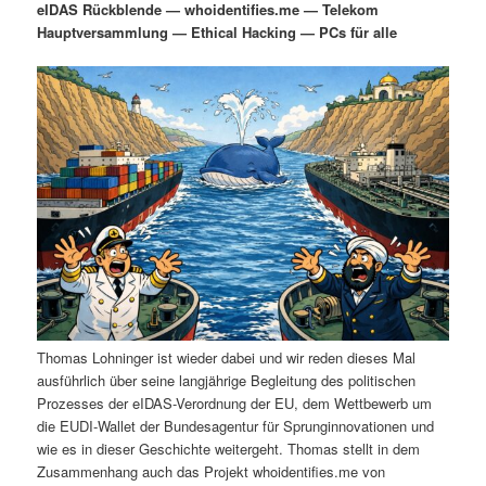
eIDAS Rückblende — whoidentifies.me — Telekom
i
s
Hauptversammlung — Ethical Hacking — PCs für alle
m
u
n
n
g
a
ä
n
e
v
n
i
r
d
g
a
e
ä
t
i
n
r
o
n
I
e
n
n
Thomas Lohninger ist wieder dabei und wir reden dieses Mal
h
I
ausführlich über seine langjährige Begleitung des politischen
Prozesses der eIDAS-Verordnung der EU, dem Wettbewerb um
a
n
die EUDI-Wallet der Bundesagentur für Sprunginnovationen und
wie es in dieser Geschichte weitergeht. Thomas stellt in dem
l
h
Zusammenhang auch das Projekt whoidentifies.me von