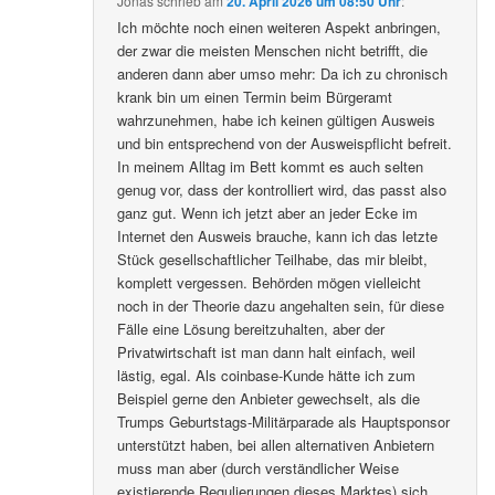
Jonas
schrieb
am
20. April 2026 um 08:50 Uhr
:
Ich möchte noch einen weiteren Aspekt anbringen,
der zwar die meisten Menschen nicht betrifft, die
anderen dann aber umso mehr: Da ich zu chronisch
krank bin um einen Termin beim Bürgeramt
wahrzunehmen, habe ich keinen gültigen Ausweis
und bin entsprechend von der Ausweispflicht befreit.
In meinem Alltag im Bett kommt es auch selten
genug vor, dass der kontrolliert wird, das passt also
ganz gut. Wenn ich jetzt aber an jeder Ecke im
Internet den Ausweis brauche, kann ich das letzte
Stück gesellschaftlicher Teilhabe, das mir bleibt,
komplett vergessen. Behörden mögen vielleicht
noch in der Theorie dazu angehalten sein, für diese
Fälle eine Lösung bereitzuhalten, aber der
Privatwirtschaft ist man dann halt einfach, weil
lästig, egal. Als coinbase-Kunde hätte ich zum
Beispiel gerne den Anbieter gewechselt, als die
Trumps Geburtstags-Militärparade als Hauptsponsor
unterstützt haben, bei allen alternativen Anbietern
muss man aber (durch verständlicher Weise
existierende Regulierungen dieses Marktes) sich