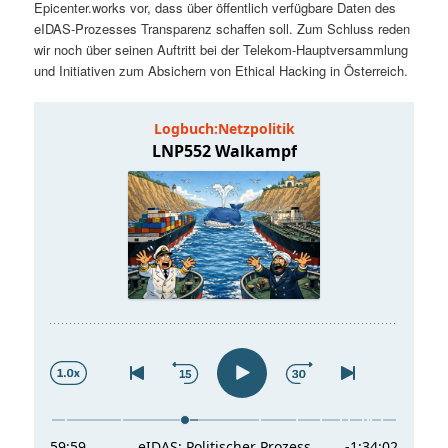
Epicenter.works vor, dass über öffentlich verfügbare Daten des
t
a
eIDAS-Prozesses Transparenz schaffen soll. Zum Schluss reden
wir noch über seinen Auftritt bei der Telekom-Hauptversammlung
s
l
und Initiativen zum Absichern von Ethical Hacking in Österreich.
p
t
r
s
i
p
n
r
g
i
e
n
n
g
e
n