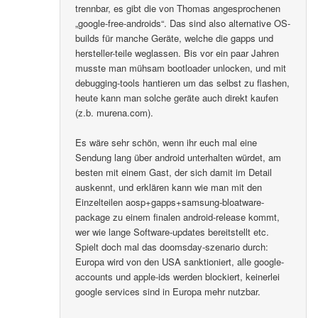
trennbar, es gibt die von Thomas angesprochenen
„google-free-androids“. Das sind also alternative OS-
builds für manche Geräte, welche die gapps und
hersteller-teile weglassen. Bis vor ein paar Jahren
musste man mühsam bootloader unlocken, und mit
debugging-tools hantieren um das selbst zu flashen,
heute kann man solche geräte auch direkt kaufen
(z.b. murena.com).
Es wäre sehr schön, wenn ihr euch mal eine
Sendung lang über android unterhalten würdet, am
besten mit einem Gast, der sich damit im Detail
auskennt, und erklären kann wie man mit den
Einzelteilen aosp+gapps+samsung-bloatware-
package zu einem finalen android-release kommt,
wer wie lange Software-updates bereitstellt etc.
Spielt doch mal das doomsday-szenario durch:
Europa wird von den USA sanktioniert, alle google-
accounts und apple-ids werden blockiert, keinerlei
google services sind in Europa mehr nutzbar.