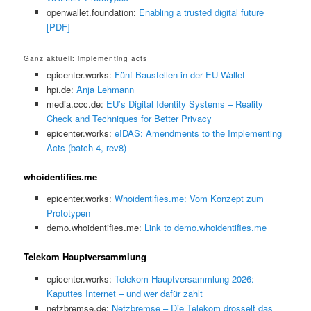
openwallet.foundation:
Enabling a trusted digital future
[PDF]
Ganz aktuell: implementing acts
epicenter.works:
Fünf Baustellen in der EU-Wallet
hpi.de:
Anja Lehmann
media.ccc.de:
EU’s Digital Identity Systems – Reality
Check and Techniques for Better Privacy
epicenter.works:
eIDAS: Amendments to the Implementing
Acts (batch 4, rev8)
whoidentifies.me
epicenter.works:
Whoidentifies.me: Vom Konzept zum
Prototypen
demo.whoidentifies.me:
Link to demo.whoidentifies.me
Telekom Hauptversammlung
epicenter.works:
Telekom Hauptversammlung 2026:
Kaputtes Internet – und wer dafür zahlt
netzbremse.de:
Netzbremse – Die Telekom drosselt das