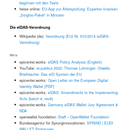
beginnen mit den Tests
heise online:
EU-App zur Altersprüfung: Experten knacken
„Sorglos-Paket“ in Minuten
Die eIDAS-Verordnung
Wikipedia (de):
Verordnung (EU) Nr. 910/2014 (eIDAS-
Verordnung)
Meta
epicenter.works:
eIDAS Policy Analysis (English)
YouTube:
re:publica 2022: Thomas Lohninger: Orwells
Brieftasche: Das eID System der EU
epicenter.works:
Open Letter on the European Digital
Identity Wallet [PDF]
epicenter.works:
eIDAS: Amendments to the Implementing
Acts (batch 4, rev8)
epicenter.works:
Germany eIDAS Wallet Jury Agreement &
NDA
openwallet.foundation:
Staff – OpenWallet Foundation
Bundesagentur für Sprunginnovationen:
SPRIND | EUDI
WALLET Prototypes