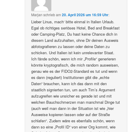
Marjan
schrieb
am
20. April 2026 um 16:59 Uhr
:
Lieber Linus, mach‘ bitte einmal in Italien Urlaub.
Egal ob richtiges seriöses Hotel, Bed and Breakfast
oder Camping-Platz, Du hast keine Chance dich in
diesem Land aufzuhalten, ohne Dir deinen Ausweis
abfotografieren zu lassen oder deine Daten zu
schicken. Und Italien ist kein unrelevanter Staat.
Ich fände schön, wenn ich mir „Profile“ generieren
könnte kryptografisch, die mich random ausweisen,
genau wie es der FIDO2-Standard es tut und wenn
es dann (reguliert) Institutionen gibt die „echte
Daten“ brauchen, kann ich das dann mit den
staatlich signierten tun, um auch Tim’s Argument
aufzugreifen wie unsicher es gerade ist und mit
welchen Bauchschmerzen man manchmal Dinge tut
(auch weil man dann in der Situation ist wie „hier
Ausweise kopieren lassen oder auf der Straße
schlafen“. Zudem wäre es ebenfalls schön, wenn
dann so eine „Profil ID“ von einer Org kommt, wie