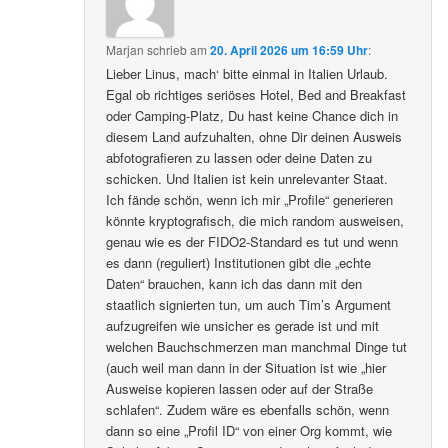
Marjan
schrieb
am
20. April 2026 um 16:59 Uhr
:
Lieber Linus, mach‘ bitte einmal in Italien Urlaub.
Egal ob richtiges seriöses Hotel, Bed and Breakfast
oder Camping-Platz, Du hast keine Chance dich in
diesem Land aufzuhalten, ohne Dir deinen Ausweis
abfotografieren zu lassen oder deine Daten zu
schicken. Und Italien ist kein unrelevanter Staat.
Ich fände schön, wenn ich mir „Profile“ generieren
könnte kryptografisch, die mich random ausweisen,
genau wie es der FIDO2-Standard es tut und wenn
es dann (reguliert) Institutionen gibt die „echte
Daten“ brauchen, kann ich das dann mit den
staatlich signierten tun, um auch Tim’s Argument
aufzugreifen wie unsicher es gerade ist und mit
welchen Bauchschmerzen man manchmal Dinge tut
(auch weil man dann in der Situation ist wie „hier
Ausweise kopieren lassen oder auf der Straße
schlafen“. Zudem wäre es ebenfalls schön, wenn
dann so eine „Profil ID“ von einer Org kommt, wie