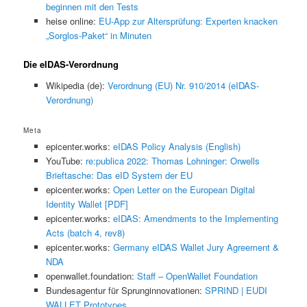
beginnen mit den Tests
heise online:
EU-App zur Altersprüfung: Experten knacken
„Sorglos-Paket“ in Minuten
Die eIDAS-Verordnung
Wikipedia (de):
Verordnung (EU) Nr. 910/2014 (eIDAS-
Verordnung)
Meta
epicenter.works:
eIDAS Policy Analysis (English)
YouTube:
re:publica 2022: Thomas Lohninger: Orwells
Brieftasche: Das eID System der EU
epicenter.works:
Open Letter on the European Digital
Identity Wallet [PDF]
epicenter.works:
eIDAS: Amendments to the Implementing
Acts (batch 4, rev8)
epicenter.works:
Germany eIDAS Wallet Jury Agreement &
NDA
openwallet.foundation:
Staff – OpenWallet Foundation
Bundesagentur für Sprunginnovationen:
SPRIND | EUDI
WALLET Prototypes