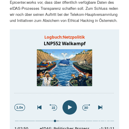
Epicenter.works vor, dass über öffentlich verfügbare Daten des
t
a
eIDAS-Prozesses Transparenz schaffen soll. Zum Schluss reden
wir noch über seinen Auftritt bei der Telekom-Hauptversammlung
s
l
und Initiativen zum Absichern von Ethical Hacking in Österreich.
p
t
r
s
i
p
n
r
g
i
e
n
n
g
e
n