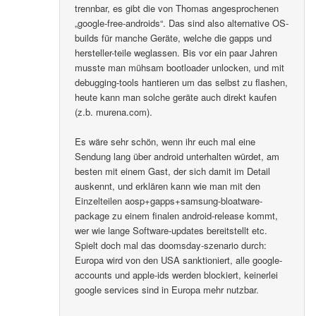
trennbar, es gibt die von Thomas angesprochenen
„google-free-androids“. Das sind also alternative OS-
builds für manche Geräte, welche die gapps und
hersteller-teile weglassen. Bis vor ein paar Jahren
musste man mühsam bootloader unlocken, und mit
debugging-tools hantieren um das selbst zu flashen,
heute kann man solche geräte auch direkt kaufen
(z.b. murena.com).
Es wäre sehr schön, wenn ihr euch mal eine
Sendung lang über android unterhalten würdet, am
besten mit einem Gast, der sich damit im Detail
auskennt, und erklären kann wie man mit den
Einzelteilen aosp+gapps+samsung-bloatware-
package zu einem finalen android-release kommt,
wer wie lange Software-updates bereitstellt etc.
Spielt doch mal das doomsday-szenario durch:
Europa wird von den USA sanktioniert, alle google-
accounts und apple-ids werden blockiert, keinerlei
google services sind in Europa mehr nutzbar.