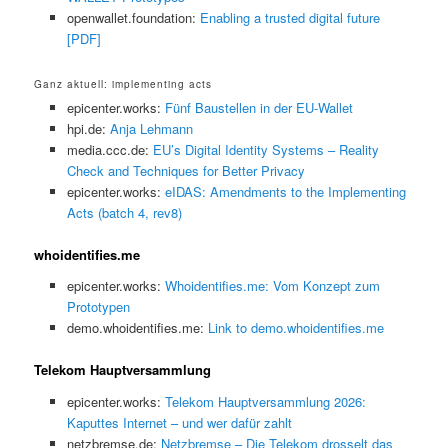
openwallet.foundation:
Enabling a trusted digital future
[PDF]
Ganz aktuell: implementing acts
epicenter.works:
Fünf Baustellen in der EU-Wallet
hpi.de:
Anja Lehmann
media.ccc.de:
EU’s Digital Identity Systems – Reality
Check and Techniques for Better Privacy
epicenter.works:
eIDAS: Amendments to the Implementing
Acts (batch 4, rev8)
whoidentifies.me
epicenter.works:
Whoidentifies.me: Vom Konzept zum
Prototypen
demo.whoidentifies.me:
Link to demo.whoidentifies.me
Telekom Hauptversammlung
epicenter.works:
Telekom Hauptversammlung 2026:
Kaputtes Internet – und wer dafür zahlt
netzbremse.de:
Netzbremse – Die Telekom drosselt das