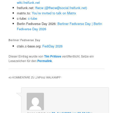
wiki.freifunk.net
freifunk.net:
ffwcw (@ffwcw@social.freifunk.net)
matrix.to:
You’re invited to talk on Matrix
c-tube:
c-tube
Berlin Fediverse Day 2026:
Berliner Fediverse Day | Berlin
Fediverse Day 2026
Berliner Fediverse Day
ctalx.c-base.org:
FediDay 2026
Dieser Eintrag wurde von
Tim Pritlove
veröffentlicht. Setze ein
Lesezeichen für den
Permalink
.
43 KOMMENTARE ZU „
LNP552 WALKAMPF
“