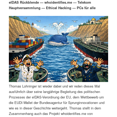
eIDAS Rückblende — whoidentifies.me — Telekom
i
s
Hauptversammlung — Ethical Hacking — PCs für alle
m
u
n
n
g
a
ä
n
e
v
n
i
r
d
g
a
e
ä
t
i
n
r
o
n
I
e
n
n
Thomas Lohninger ist wieder dabei und wir reden dieses Mal
h
I
ausführlich über seine langjährige Begleitung des politischen
Prozesses der eIDAS-Verordnung der EU, dem Wettbewerb um
a
n
die EUDI-Wallet der Bundesagentur für Sprunginnovationen und
wie es in dieser Geschichte weitergeht. Thomas stellt in dem
l
h
Zusammenhang auch das Projekt whoidentifies.me von