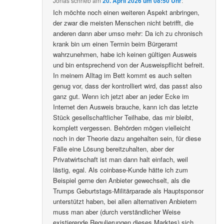
Jonas
schrieb
am
20. April 2026 um 08:50 Uhr
:
Ich möchte noch einen weiteren Aspekt anbringen,
der zwar die meisten Menschen nicht betrifft, die
anderen dann aber umso mehr: Da ich zu chronisch
krank bin um einen Termin beim Bürgeramt
wahrzunehmen, habe ich keinen gültigen Ausweis
und bin entsprechend von der Ausweispflicht befreit.
In meinem Alltag im Bett kommt es auch selten
genug vor, dass der kontrolliert wird, das passt also
ganz gut. Wenn ich jetzt aber an jeder Ecke im
Internet den Ausweis brauche, kann ich das letzte
Stück gesellschaftlicher Teilhabe, das mir bleibt,
komplett vergessen. Behörden mögen vielleicht
noch in der Theorie dazu angehalten sein, für diese
Fälle eine Lösung bereitzuhalten, aber der
Privatwirtschaft ist man dann halt einfach, weil
lästig, egal. Als coinbase-Kunde hätte ich zum
Beispiel gerne den Anbieter gewechselt, als die
Trumps Geburtstags-Militärparade als Hauptsponsor
unterstützt haben, bei allen alternativen Anbietern
muss man aber (durch verständlicher Weise
existierende Regulierungen dieses Marktes) sich