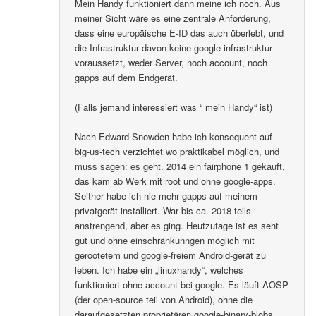
Mein Handy funktioniert dann meine ich noch. Aus
meiner Sicht wäre es eine zentrale Anforderung,
dass eine europäische E-ID das auch überlebt, und
die Infrastruktur davon keine google-infrastruktur
voraussetzt, weder Server, noch account, noch
gapps auf dem Endgerät.
(Falls jemand interessiert was “ mein Handy“ ist)
Nach Edward Snowden habe ich konsequent auf
big-us-tech verzichtet wo praktikabel möglich, und
muss sagen: es geht. 2014 ein fairphone 1 gekauft,
das kam ab Werk mit root und ohne google-apps.
Seither habe ich nie mehr gapps auf meinem
privatgerät installiert. War bis ca. 2018 teils
anstrengend, aber es ging. Heutzutage ist es seht
gut und ohne einschränkunngen möglich mit
gerootetem und google-freiem Android-gerät zu
leben. Ich habe ein „linuxhandy“, welches
funktioniert ohne account bei google. Es läuft AOSP
(der open-source teil von Android), ohne die
daraufgesetzten proprietären google-binary-blobs..