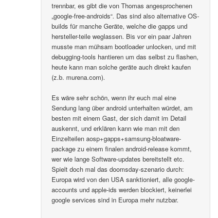
trennbar, es gibt die von Thomas angesprochenen
„google-free-androids“. Das sind also alternative OS-
builds für manche Geräte, welche die gapps und
hersteller-teile weglassen. Bis vor ein paar Jahren
musste man mühsam bootloader unlocken, und mit
debugging-tools hantieren um das selbst zu flashen,
heute kann man solche geräte auch direkt kaufen
(z.b. murena.com).
Es wäre sehr schön, wenn ihr euch mal eine
Sendung lang über android unterhalten würdet, am
besten mit einem Gast, der sich damit im Detail
auskennt, und erklären kann wie man mit den
Einzelteilen aosp+gapps+samsung-bloatware-
package zu einem finalen android-release kommt,
wer wie lange Software-updates bereitstellt etc.
Spielt doch mal das doomsday-szenario durch:
Europa wird von den USA sanktioniert, alle google-
accounts und apple-ids werden blockiert, keinerlei
google services sind in Europa mehr nutzbar.