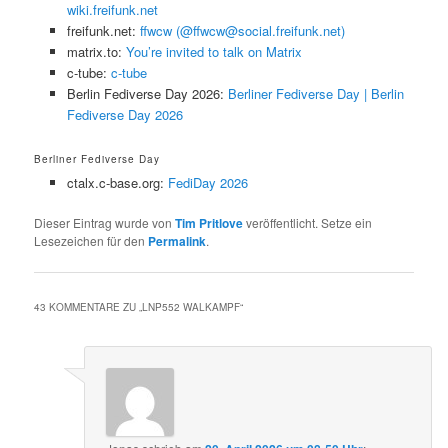
wiki.freifunk.net
freifunk.net:
ffwcw (@ffwcw@social.freifunk.net)
matrix.to:
You’re invited to talk on Matrix
c-tube:
c-tube
Berlin Fediverse Day 2026:
Berliner Fediverse Day | Berlin
Fediverse Day 2026
Berliner Fediverse Day
ctalx.c-base.org:
FediDay 2026
Dieser Eintrag wurde von
Tim Pritlove
veröffentlicht. Setze ein
Lesezeichen für den
Permalink
.
43 KOMMENTARE ZU „
LNP552 WALKAMPF
“