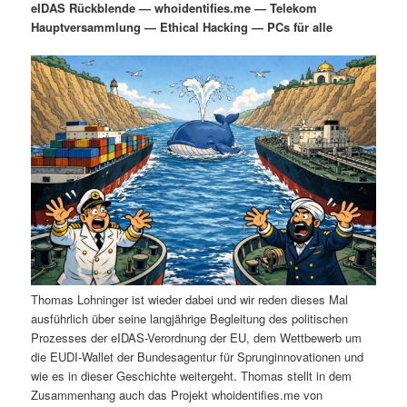
eIDAS Rückblende — whoidentifies.me — Telekom
i
s
Hauptversammlung — Ethical Hacking — PCs für alle
m
u
n
n
g
a
ä
n
e
v
n
i
r
d
g
a
e
ä
t
i
n
r
o
n
I
e
n
n
Thomas Lohninger ist wieder dabei und wir reden dieses Mal
h
I
ausführlich über seine langjährige Begleitung des politischen
Prozesses der eIDAS-Verordnung der EU, dem Wettbewerb um
a
n
die EUDI-Wallet der Bundesagentur für Sprunginnovationen und
wie es in dieser Geschichte weitergeht. Thomas stellt in dem
l
h
Zusammenhang auch das Projekt whoidentifies.me von