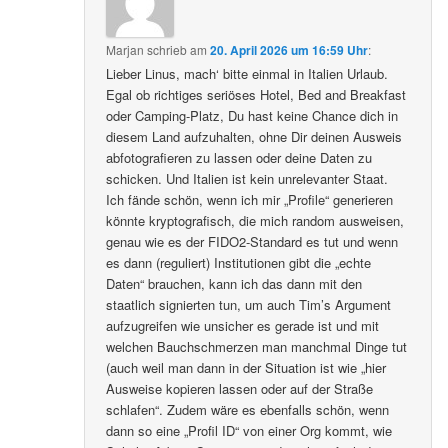
Marjan
schrieb
am
20. April 2026 um 16:59 Uhr
:
Lieber Linus, mach‘ bitte einmal in Italien Urlaub.
Egal ob richtiges seriöses Hotel, Bed and Breakfast
oder Camping-Platz, Du hast keine Chance dich in
diesem Land aufzuhalten, ohne Dir deinen Ausweis
abfotografieren zu lassen oder deine Daten zu
schicken. Und Italien ist kein unrelevanter Staat.
Ich fände schön, wenn ich mir „Profile“ generieren
könnte kryptografisch, die mich random ausweisen,
genau wie es der FIDO2-Standard es tut und wenn
es dann (reguliert) Institutionen gibt die „echte
Daten“ brauchen, kann ich das dann mit den
staatlich signierten tun, um auch Tim’s Argument
aufzugreifen wie unsicher es gerade ist und mit
welchen Bauchschmerzen man manchmal Dinge tut
(auch weil man dann in der Situation ist wie „hier
Ausweise kopieren lassen oder auf der Straße
schlafen“. Zudem wäre es ebenfalls schön, wenn
dann so eine „Profil ID“ von einer Org kommt, wie