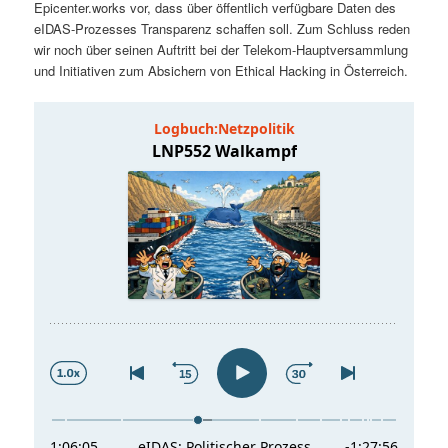
Epicenter.works vor, dass über öffentlich verfügbare Daten des
t
a
eIDAS-Prozesses Transparenz schaffen soll. Zum Schluss reden
wir noch über seinen Auftritt bei der Telekom-Hauptversammlung
s
l
und Initiativen zum Absichern von Ethical Hacking in Österreich.
p
t
r
s
i
p
n
r
g
i
e
n
n
g
e
n