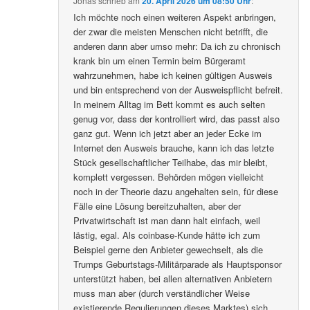
Jonas
schrieb
am
20. April 2026 um 08:50 Uhr
:
Ich möchte noch einen weiteren Aspekt anbringen,
der zwar die meisten Menschen nicht betrifft, die
anderen dann aber umso mehr: Da ich zu chronisch
krank bin um einen Termin beim Bürgeramt
wahrzunehmen, habe ich keinen gültigen Ausweis
und bin entsprechend von der Ausweispflicht befreit.
In meinem Alltag im Bett kommt es auch selten
genug vor, dass der kontrolliert wird, das passt also
ganz gut. Wenn ich jetzt aber an jeder Ecke im
Internet den Ausweis brauche, kann ich das letzte
Stück gesellschaftlicher Teilhabe, das mir bleibt,
komplett vergessen. Behörden mögen vielleicht
noch in der Theorie dazu angehalten sein, für diese
Fälle eine Lösung bereitzuhalten, aber der
Privatwirtschaft ist man dann halt einfach, weil
lästig, egal. Als coinbase-Kunde hätte ich zum
Beispiel gerne den Anbieter gewechselt, als die
Trumps Geburtstags-Militärparade als Hauptsponsor
unterstützt haben, bei allen alternativen Anbietern
muss man aber (durch verständlicher Weise
existierende Regulierungen dieses Marktes) sich