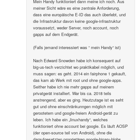
Mein Handy funktioniert dann meine ich noch. Aus
meiner Sicht wäre es eine zentrale Anforderung,
dass eine europäische E-ID das auch überlebt, und
die Infrastruktur davon keine google-infrastruktur
voraussetzt, weder Server, noch account, noch
gapps auf dem Endgerät.
(Falls jemand interessiert was “ mein Handy“ ist)
Nach Edward Snowden habe ich konsequent auf
big-us-tech verzichtet wo praktikabel möglich, und
muss sagen: es geht. 2014 ein fairphone 1 gekauft,
das kam ab Werk mit root und ohne google-apps.
Seither habe ich nie mehr gapps auf meinem
privatgerät installiert. War bis ca. 2018 teils
anstrengend, aber es ging. Heutzutage ist es seht
gut und ohne einschränkunngen möglich mit
gerootetem und google-freiem Android-gerät zu
leben. Ich habe ein „linuxhandy“, welches
funktioniert ohne account bei google. Es läuft AOSP
(der open-source teil von Android), ohne die
daraufgesetzten proprietären google-binary-blobs..