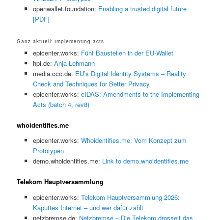
openwallet.foundation:
Enabling a trusted digital future
[PDF]
Ganz aktuell: implementing acts
epicenter.works:
Fünf Baustellen in der EU-Wallet
hpi.de:
Anja Lehmann
media.ccc.de:
EU’s Digital Identity Systems – Reality
Check and Techniques for Better Privacy
epicenter.works:
eIDAS: Amendments to the Implementing
Acts (batch 4, rev8)
whoidentifies.me
epicenter.works:
Whoidentifies.me: Vom Konzept zum
Prototypen
demo.whoidentifies.me:
Link to demo.whoidentifies.me
Telekom Hauptversammlung
epicenter.works:
Telekom Hauptversammlung 2026:
Kaputtes Internet – und wer dafür zahlt
netzbremse.de:
Netzbremse – Die Telekom drosselt das