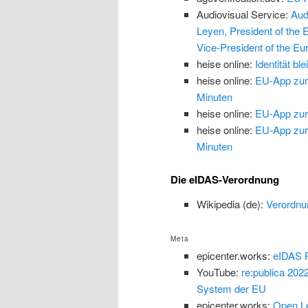
Audiovisual Service:
Aud
Leyen, President of the
Vice-President of the Eu
heise online:
Identität b
heise online:
EU-App zur 
Minuten
heise online:
EU-App zur 
heise online:
EU-App zur 
Minuten
Die eIDAS-Verordnung
Wikipedia (de):
Verordnu
Meta
epicenter.works:
eIDAS P
YouTube:
re:publica 202
System der EU
epicenter.works:
Open Le