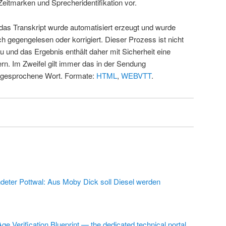
Zeitmarken und Sprecheridentifikation vor.
 das Transkript wurde automatisiert erzeugt und wurde
ch gegengelesen oder korrigiert. Dieser Prozess ist nicht
u und das Ergebnis enthält daher mit Sicherheit eine
rn. Im Zweifel gilt immer das in der Sendung
 gesprochene Wort. Formate:
HTML
,
WEBVTT
.
deter Pottwal: Aus Moby Dick soll Diesel werden
ge Verification Blueprint — the dedicated technical portal