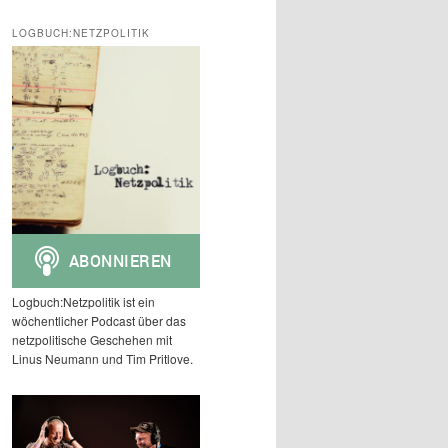
c
h
LOGBUCH:NETZPOLITIK
e
n
Logbuch:Netzpolitik ist ein
wöchentlicher Podcast über das
netzpolitische Geschehen mit
Linus Neumann und Tim Pritlove.