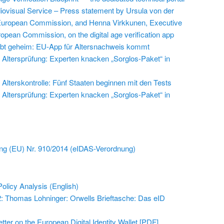
iovisual Service – Press statement by Ursula von der
 European Commission, and Henna Virkkunen, Executive
ropean Commission, on the digital age verification app
leibt geheim: EU-App für Altersnachweis kommt
Altersprüfung: Experten knacken „Sorglos-Paket“ in
Alterskontrolle: Fünf Staaten beginnen mit den Tests
Altersprüfung: Experten knacken „Sorglos-Paket“ in
ng (EU) Nr. 910/2014 (eIDAS-Verordnung)
olicy Analysis (English)
2: Thomas Lohninger: Orwells Brieftasche: Das eID
tter on the European Digital Identity Wallet [PDF]