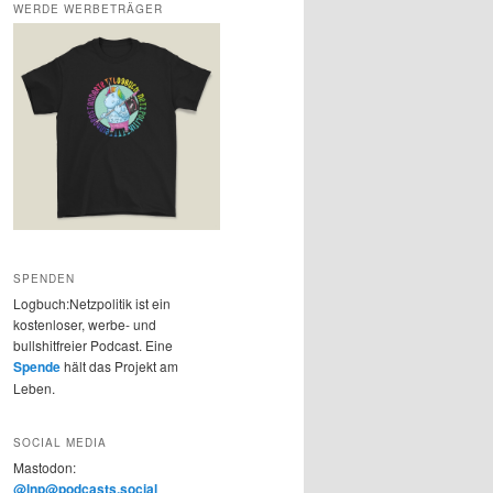
WERDE WERBETRÄGER
SPENDEN
Logbuch:Netzpolitik ist ein
kostenloser, werbe- und
bullshitfreier Podcast. Eine
Spende
hält das Projekt am
Leben.
SOCIAL MEDIA
Mastodon:
@lnp@podcasts.social