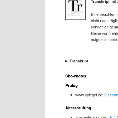
Transkript
mit 
Bitte beachten:
nicht nachträgli
sonderlich gena
Reihe von Fehle
aufgezeichnete
Transkript
Shownotes
Prolog
www.spiegel.de:
Gestran
Altersprüfung
ageverification.dev:
EU A