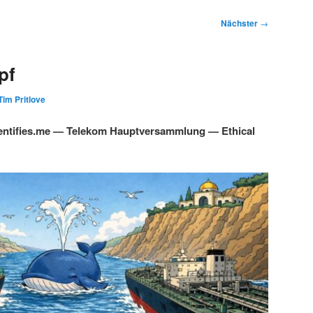
Nächster
→
pf
Tim Pritlove
ntifies.me — Telekom Hauptversammlung — Ethical