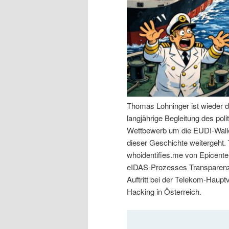
n
r
I
e
n
n
h
I
Thomas Lohninger ist wieder d
a
n
langjährige Begleitung des po
Wettbewerb um die EUDI-Walle
l
h
dieser Geschichte weitergeht
whoidentifies.me von Epicenter
t
a
eIDAS-Prozesses Transparenz 
Auftritt bei der Telekom-Haup
s
l
Hacking in Österreich.
p
t