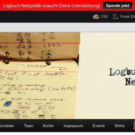
Logbuch:Netzpolitik braucht Deine Unterstützung!
Spende jetzt
CRE
Freak S
nus Neumann und Tim Pritlove
olitik
onnieren
Team
Archiv
Impressum
Events
Shirts