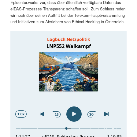
Epicenter.works vor, dass über öffentlich verfügbare Daten des
t
a
eIDAS-Prozesses Transparenz schaffen soll. Zum Schluss reden
wir noch über seinen Auftritt bei der Telekom-Hauptversammlung
s
l
und Initiativen zum Absichern von Ethical Hacking in Österreich.
p
t
r
s
i
p
n
r
g
i
e
n
n
g
e
n