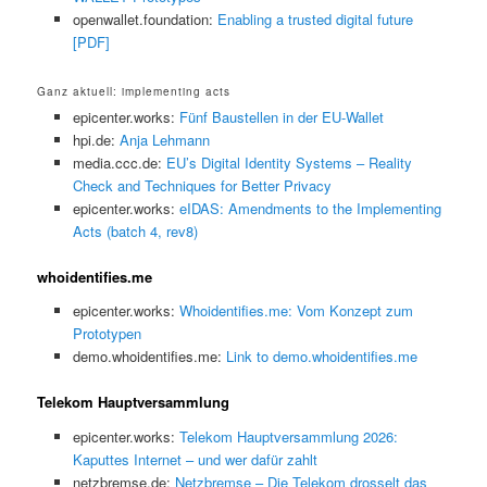
openwallet.foundation:
Enabling a trusted digital future
[PDF]
Ganz aktuell: implementing acts
epicenter.works:
Fünf Baustellen in der EU-Wallet
hpi.de:
Anja Lehmann
media.ccc.de:
EU’s Digital Identity Systems – Reality
Check and Techniques for Better Privacy
epicenter.works:
eIDAS: Amendments to the Implementing
Acts (batch 4, rev8)
whoidentifies.me
epicenter.works:
Whoidentifies.me: Vom Konzept zum
Prototypen
demo.whoidentifies.me:
Link to demo.whoidentifies.me
Telekom Hauptversammlung
epicenter.works:
Telekom Hauptversammlung 2026:
Kaputtes Internet – und wer dafür zahlt
netzbremse.de:
Netzbremse – Die Telekom drosselt das