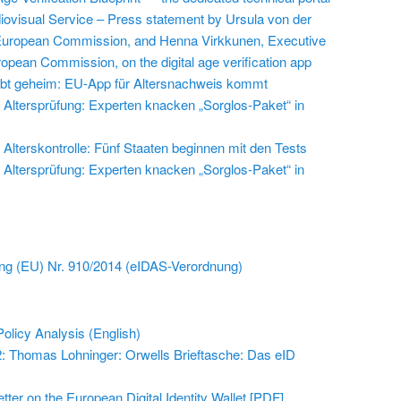
iovisual Service – Press statement by Ursula von der
 European Commission, and Henna Virkkunen, Executive
ropean Commission, on the digital age verification app
leibt geheim: EU-App für Altersnachweis kommt
Altersprüfung: Experten knacken „Sorglos-Paket“ in
Alterskontrolle: Fünf Staaten beginnen mit den Tests
Altersprüfung: Experten knacken „Sorglos-Paket“ in
ng (EU) Nr. 910/2014 (eIDAS-Verordnung)
olicy Analysis (English)
2: Thomas Lohninger: Orwells Brieftasche: Das eID
tter on the European Digital Identity Wallet [PDF]