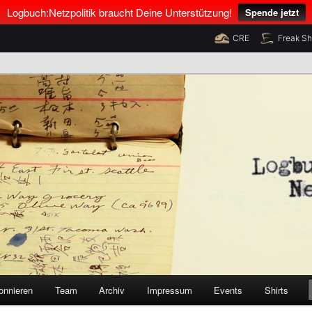
Logbuch:Netzpolitik braucht Deine Unterstützung!
Spende jetzt
CRE
Freak S
nus Neumann und Tim Pritlove
olitik
onnieren
Team
Archiv
Impressum
Events
Shirts