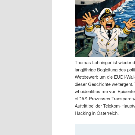
n
r
I
e
n
n
h
I
Thomas Lohninger ist wieder d
a
n
langjährige Begleitung des po
Wettbewerb um die EUDI-Walle
l
h
dieser Geschichte weitergeht
whoidentifies.me von Epicenter
t
a
eIDAS-Prozesses Transparenz 
Auftritt bei der Telekom-Haup
s
l
Hacking in Österreich.
p
t