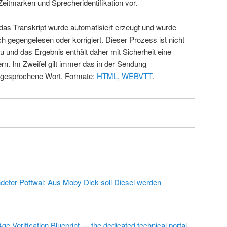
Zeitmarken und Sprecheridentifikation vor.
 das Transkript wurde automatisiert erzeugt und wurde
ch gegengelesen oder korrigiert. Dieser Prozess ist nicht
u und das Ergebnis enthält daher mit Sicherheit eine
rn. Im Zweifel gilt immer das in der Sendung
 gesprochene Wort. Formate:
HTML
,
WEBVTT
.
deter Pottwal: Aus Moby Dick soll Diesel werden
ge Verification Blueprint — the dedicated technical portal