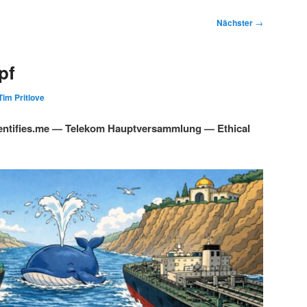
Nächster
→
pf
Tim Pritlove
ntifies.me — Telekom Hauptversammlung — Ethical