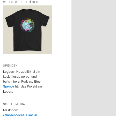
WERDE WERBETRÄGER
SPENDEN
Logbuch:Netzpolitik ist ein
kostenloser, werbe- und
bullshitfreier Podcast. Eine
Spende
hält das Projekt am
Leben.
SOCIAL MEDIA
Mastodon:
@lnp@podcasts.social