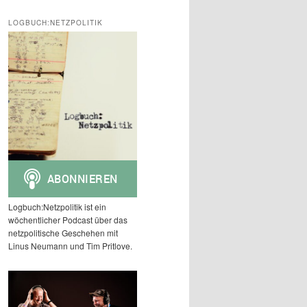
c
h
LOGBUCH:NETZPOLITIK
e
n
Logbuch:Netzpolitik ist ein
wöchentlicher Podcast über das
netzpolitische Geschehen mit
Linus Neumann und Tim Pritlove.