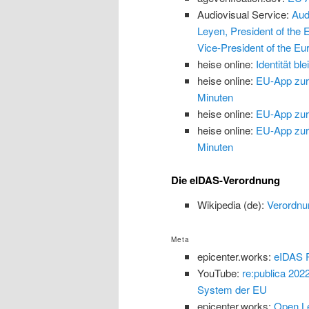
Audiovisual Service:
Aud
Leyen, President of the
Vice-President of the Eu
heise online:
Identität b
heise online:
EU-App zur 
Minuten
heise online:
EU-App zur 
heise online:
EU-App zur 
Minuten
Die eIDAS-Verordnung
Wikipedia (de):
Verordnu
Meta
epicenter.works:
eIDAS P
YouTube:
re:publica 202
System der EU
epicenter.works:
Open Le