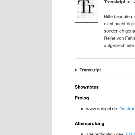
Transkript
mit 
Bitte beachten:
nicht nachträgli
sonderlich gena
Reihe von Fehle
aufgezeichnete
Transkript
Shownotes
Prolog
www.spiegel.de:
Gestran
Altersprüfung
ageverification.dev:
EU A