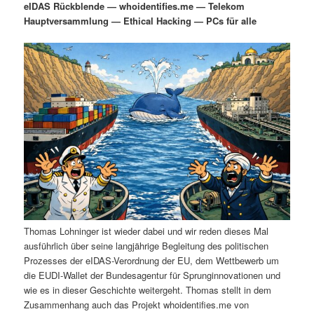
eIDAS Rückblende — whoidentifies.me — Telekom
i
s
Hauptversammlung — Ethical Hacking — PCs für alle
m
u
n
n
g
a
ä
n
e
v
n
i
r
d
g
a
e
ä
t
i
n
r
o
n
I
e
n
n
Thomas Lohninger ist wieder dabei und wir reden dieses Mal
h
I
ausführlich über seine langjährige Begleitung des politischen
Prozesses der eIDAS-Verordnung der EU, dem Wettbewerb um
a
n
die EUDI-Wallet der Bundesagentur für Sprunginnovationen und
wie es in dieser Geschichte weitergeht. Thomas stellt in dem
l
h
Zusammenhang auch das Projekt whoidentifies.me von