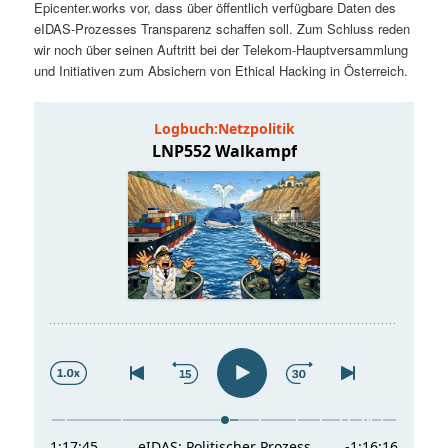
Epicenter.works vor, dass über öffentlich verfügbare Daten des
t
a
eIDAS-Prozesses Transparenz schaffen soll. Zum Schluss reden
wir noch über seinen Auftritt bei der Telekom-Hauptversammlung
s
l
und Initiativen zum Absichern von Ethical Hacking in Österreich.
p
t
r
s
i
p
n
r
g
i
e
n
n
g
e
n