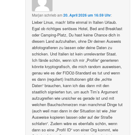
Marjan
schrieb
am
20. April 2026 um 16:59 Uhr
:
Lieber Linus, mach‘ bitte einmal in Italien Urlaub.
Egal ob richtiges seriöses Hotel, Bed and Breakfast
oder Camping-Platz, Du hast keine Chance dich in
diesem Land aufzuhalten, ohne Dir deinen Ausweis
abfotografieren zu lassen oder deine Daten zu
schicken. Und Italien ist kein unrelevanter Staat.
Ich fände schön, wenn ich mir „Profile“ generieren
könnte kryptografisch, die mich random ausweisen,
genau wie es der FIDO2-Standard es tut und wenn
es dann (reguliert) Institutionen gibt die „echte
Daten“ brauchen, kann ich das dann mit den
staatlich signierten tun, um auch Tim’s Argument
aufzugreifen wie unsicher es gerade ist und mit
welchen Bauchschmerzen man manchmal Dinge tut
(auch weil man dann in der Situation ist wie „hier
Ausweise kopieren lassen oder auf der Straße
schlafen“. Zudem wäre es ebenfalls schön, wenn
dann so eine „Profil ID“ von einer Org kommt, wie