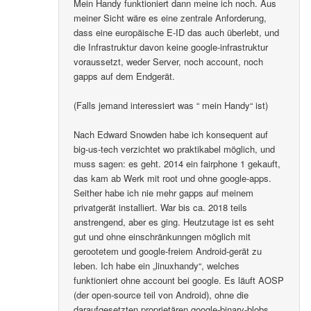
Mein Handy funktioniert dann meine ich noch. Aus
meiner Sicht wäre es eine zentrale Anforderung,
dass eine europäische E-ID das auch überlebt, und
die Infrastruktur davon keine google-infrastruktur
voraussetzt, weder Server, noch account, noch
gapps auf dem Endgerät.
(Falls jemand interessiert was “ mein Handy“ ist)
Nach Edward Snowden habe ich konsequent auf
big-us-tech verzichtet wo praktikabel möglich, und
muss sagen: es geht. 2014 ein fairphone 1 gekauft,
das kam ab Werk mit root und ohne google-apps.
Seither habe ich nie mehr gapps auf meinem
privatgerät installiert. War bis ca. 2018 teils
anstrengend, aber es ging. Heutzutage ist es seht
gut und ohne einschränkunngen möglich mit
gerootetem und google-freiem Android-gerät zu
leben. Ich habe ein „linuxhandy“, welches
funktioniert ohne account bei google. Es läuft AOSP
(der open-source teil von Android), ohne die
daraufgesetzten proprietären google-binary-blobs..