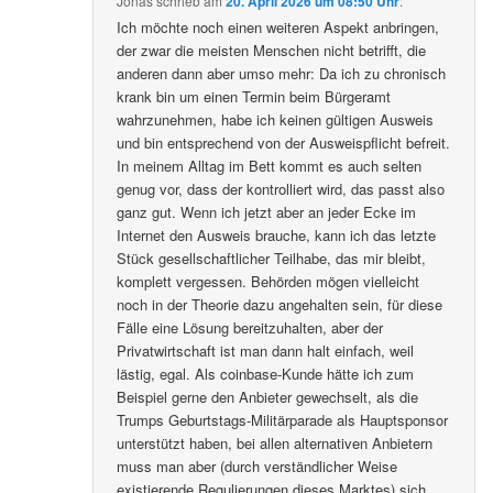
Jonas
schrieb
am
20. April 2026 um 08:50 Uhr
:
Ich möchte noch einen weiteren Aspekt anbringen,
der zwar die meisten Menschen nicht betrifft, die
anderen dann aber umso mehr: Da ich zu chronisch
krank bin um einen Termin beim Bürgeramt
wahrzunehmen, habe ich keinen gültigen Ausweis
und bin entsprechend von der Ausweispflicht befreit.
In meinem Alltag im Bett kommt es auch selten
genug vor, dass der kontrolliert wird, das passt also
ganz gut. Wenn ich jetzt aber an jeder Ecke im
Internet den Ausweis brauche, kann ich das letzte
Stück gesellschaftlicher Teilhabe, das mir bleibt,
komplett vergessen. Behörden mögen vielleicht
noch in der Theorie dazu angehalten sein, für diese
Fälle eine Lösung bereitzuhalten, aber der
Privatwirtschaft ist man dann halt einfach, weil
lästig, egal. Als coinbase-Kunde hätte ich zum
Beispiel gerne den Anbieter gewechselt, als die
Trumps Geburtstags-Militärparade als Hauptsponsor
unterstützt haben, bei allen alternativen Anbietern
muss man aber (durch verständlicher Weise
existierende Regulierungen dieses Marktes) sich