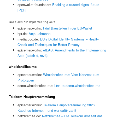
openwallet.foundation:
Enabling a trusted digital future
[PDF]
Ganz aktuell: implementing acts
epicenter.works:
Fünf Baustellen in der EU-Wallet
hpi.de:
Anja Lehmann
media.ccc.de:
EU’s Digital Identity Systems – Reality
Check and Techniques for Better Privacy
epicenter.works:
eIDAS: Amendments to the Implementing
Acts (batch 4, rev8)
whoidentifies.me
epicenter.works:
Whoidentifies.me: Vom Konzept zum
Prototypen
demo.whoidentifies.me:
Link to demo.whoidentifies.me
Telekom Hauptversammlung
epicenter.works:
Telekom Hauptversammlung 2026:
Kaputtes Internet – und wer dafür zahlt
netzbremse.de:
Netzbremse – Die Telekom drosselt das