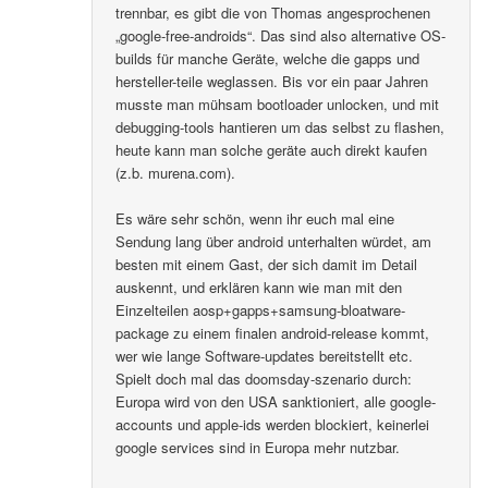
trennbar, es gibt die von Thomas angesprochenen
„google-free-androids“. Das sind also alternative OS-
builds für manche Geräte, welche die gapps und
hersteller-teile weglassen. Bis vor ein paar Jahren
musste man mühsam bootloader unlocken, und mit
debugging-tools hantieren um das selbst zu flashen,
heute kann man solche geräte auch direkt kaufen
(z.b. murena.com).
Es wäre sehr schön, wenn ihr euch mal eine
Sendung lang über android unterhalten würdet, am
besten mit einem Gast, der sich damit im Detail
auskennt, und erklären kann wie man mit den
Einzelteilen aosp+gapps+samsung-bloatware-
package zu einem finalen android-release kommt,
wer wie lange Software-updates bereitstellt etc.
Spielt doch mal das doomsday-szenario durch:
Europa wird von den USA sanktioniert, alle google-
accounts und apple-ids werden blockiert, keinerlei
google services sind in Europa mehr nutzbar.