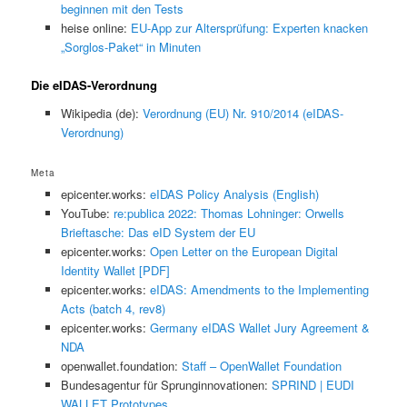
beginnen mit den Tests
heise online:
EU-App zur Altersprüfung: Experten knacken
„Sorglos-Paket“ in Minuten
Die eIDAS-Verordnung
Wikipedia (de):
Verordnung (EU) Nr. 910/2014 (eIDAS-
Verordnung)
Meta
epicenter.works:
eIDAS Policy Analysis (English)
YouTube:
re:publica 2022: Thomas Lohninger: Orwells
Brieftasche: Das eID System der EU
epicenter.works:
Open Letter on the European Digital
Identity Wallet [PDF]
epicenter.works:
eIDAS: Amendments to the Implementing
Acts (batch 4, rev8)
epicenter.works:
Germany eIDAS Wallet Jury Agreement &
NDA
openwallet.foundation:
Staff – OpenWallet Foundation
Bundesagentur für Sprunginnovationen:
SPRIND | EUDI
WALLET Prototypes