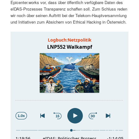
Epicenter.works vor, dass über öffentlich verfügbare Daten des
t
a
eIDAS-Prozesses Transparenz schaffen soll. Zum Schluss reden
wir noch über seinen Auftritt bei der Telekom-Hauptversammlung
s
l
und Initiativen zum Absichern von Ethical Hacking in Österreich.
p
t
r
s
i
p
n
r
g
i
e
n
n
g
e
n