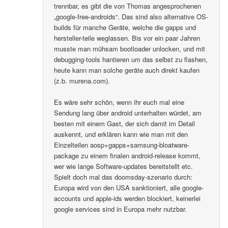
trennbar, es gibt die von Thomas angesprochenen
„google-free-androids“. Das sind also alternative OS-
builds für manche Geräte, welche die gapps und
hersteller-teile weglassen. Bis vor ein paar Jahren
musste man mühsam bootloader unlocken, und mit
debugging-tools hantieren um das selbst zu flashen,
heute kann man solche geräte auch direkt kaufen
(z.b. murena.com).
Es wäre sehr schön, wenn ihr euch mal eine
Sendung lang über android unterhalten würdet, am
besten mit einem Gast, der sich damit im Detail
auskennt, und erklären kann wie man mit den
Einzelteilen aosp+gapps+samsung-bloatware-
package zu einem finalen android-release kommt,
wer wie lange Software-updates bereitstellt etc.
Spielt doch mal das doomsday-szenario durch:
Europa wird von den USA sanktioniert, alle google-
accounts und apple-ids werden blockiert, keinerlei
google services sind in Europa mehr nutzbar.