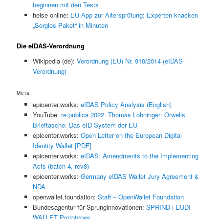
beginnen mit den Tests
heise online:
EU-App zur Altersprüfung: Experten knacken
„Sorglos-Paket“ in Minuten
Die eIDAS-Verordnung
Wikipedia (de):
Verordnung (EU) Nr. 910/2014 (eIDAS-
Verordnung)
Meta
epicenter.works:
eIDAS Policy Analysis (English)
YouTube:
re:publica 2022: Thomas Lohninger: Orwells
Brieftasche: Das eID System der EU
epicenter.works:
Open Letter on the European Digital
Identity Wallet [PDF]
epicenter.works:
eIDAS: Amendments to the Implementing
Acts (batch 4, rev8)
epicenter.works:
Germany eIDAS Wallet Jury Agreement &
NDA
openwallet.foundation:
Staff – OpenWallet Foundation
Bundesagentur für Sprunginnovationen:
SPRIND | EUDI
WALLET Prototypes