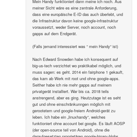
Mein Handy funktioniert dann meine ich noch. Aus
meiner Sicht wäre es eine zentrale Anforderung,
dass eine europäische E-ID das auch überlebt, und
die Infrastruktur davon keine google-infrastruktur
voraussetzt, weder Server, noch account, noch
gapps auf dem Endgerät.
(Falls jemand interessiert was “ mein Handy“ ist)
Nach Edward Snowden habe ich konsequent auf
big-us-tech verzichtet wo praktikabel möglich, und
muss sagen: es geht. 2014 ein fairphone 1 gekauft,
das kam ab Werk mit root und ohne google-apps.
Seither habe ich nie mehr gapps auf meinem
privatgerät installiert. War bis ca. 2018 teils
anstrengend, aber es ging. Heutzutage ist es seht
gut und ohne einschränkunngen möglich mit
gerootetem und google-freiem Android-gerät zu
leben. Ich habe ein „linuxhandy“, welches
funktioniert ohne account bei google. Es läuft AOSP
(der open-source teil von Android), ohne die
daraufgesetzten proprietären google-binary-blobs..