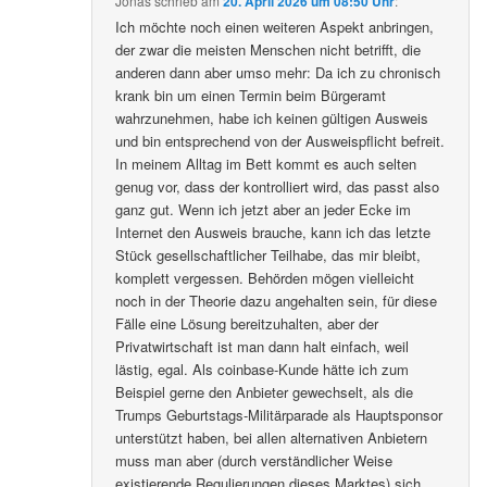
Jonas
schrieb
am
20. April 2026 um 08:50 Uhr
:
Ich möchte noch einen weiteren Aspekt anbringen,
der zwar die meisten Menschen nicht betrifft, die
anderen dann aber umso mehr: Da ich zu chronisch
krank bin um einen Termin beim Bürgeramt
wahrzunehmen, habe ich keinen gültigen Ausweis
und bin entsprechend von der Ausweispflicht befreit.
In meinem Alltag im Bett kommt es auch selten
genug vor, dass der kontrolliert wird, das passt also
ganz gut. Wenn ich jetzt aber an jeder Ecke im
Internet den Ausweis brauche, kann ich das letzte
Stück gesellschaftlicher Teilhabe, das mir bleibt,
komplett vergessen. Behörden mögen vielleicht
noch in der Theorie dazu angehalten sein, für diese
Fälle eine Lösung bereitzuhalten, aber der
Privatwirtschaft ist man dann halt einfach, weil
lästig, egal. Als coinbase-Kunde hätte ich zum
Beispiel gerne den Anbieter gewechselt, als die
Trumps Geburtstags-Militärparade als Hauptsponsor
unterstützt haben, bei allen alternativen Anbietern
muss man aber (durch verständlicher Weise
existierende Regulierungen dieses Marktes) sich