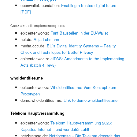
openwallet.foundation:
Enabling a trusted digital future
[PDF]
Ganz aktuell: implementing acts
epicenter.works:
Fünf Baustellen in der EU-Wallet
hpi.de:
Anja Lehmann
media.ccc.de:
EU’s Digital Identity Systems – Reality
Check and Techniques for Better Privacy
epicenter.works:
eIDAS: Amendments to the Implementing
Acts (batch 4, rev8)
whoidentifies.me
epicenter.works:
Whoidentifies.me: Vom Konzept zum
Prototypen
demo.whoidentifies.me:
Link to demo.whoidentifies.me
Telekom Hauptversammlung
epicenter.works:
Telekom Hauptversammlung 2026:
Kaputtes Internet – und wer dafür zahlt
netzbremse.de:
Netzbremse – Die Telekom drosselt das