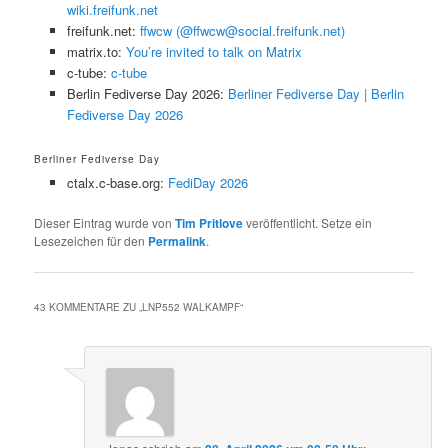
wiki.freifunk.net
freifunk.net:
ffwcw (@ffwcw@social.freifunk.net)
matrix.to:
You’re invited to talk on Matrix
c-tube:
c-tube
Berlin Fediverse Day 2026:
Berliner Fediverse Day | Berlin
Fediverse Day 2026
Berliner Fediverse Day
ctalx.c-base.org:
FediDay 2026
Dieser Eintrag wurde von
Tim Pritlove
veröffentlicht. Setze ein
Lesezeichen für den
Permalink
.
43 KOMMENTARE ZU „
LNP552 WALKAMPF
“