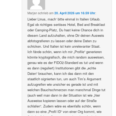
Marjan
schrieb
am
20. April 2026 um 16:59 Uhr
:
Lieber Linus, mach‘ bitte einmal in Italien Urlaub.
Egal ob richtiges seriöses Hotel, Bed and Breakfast
oder Camping-Platz, Du hast keine Chance dich in
diesem Land aufzuhalten, ohne Dir deinen Ausweis
abfotografieren zu lassen oder deine Daten zu
schicken. Und Italien ist kein unrelevanter Staat.
Ich fände schön, wenn ich mir „Profile“ generieren
könnte kryptografisch, die mich random ausweisen,
genau wie es der FIDO2-Standard es tut und wenn
es dann (reguliert) Institutionen gibt die „echte
Daten“ brauchen, kann ich das dann mit den
staatlich signierten tun, um auch Tim’s Argument
aufzugreifen wie unsicher es gerade ist und mit
welchen Bauchschmerzen man manchmal Dinge tut
(auch weil man dann in der Situation ist wie „hier
Ausweise kopieren lassen oder auf der Straße
schlafen“. Zudem wäre es ebenfalls schön, wenn
dann so eine „Profil ID“ von einer Org kommt, wie