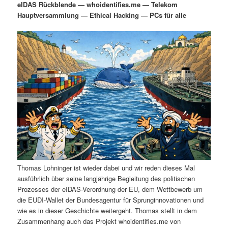
eIDAS Rückblende — whoidentifies.me — Telekom
i
s
Hauptversammlung — Ethical Hacking — PCs für alle
m
u
n
n
g
a
ä
n
e
v
n
i
r
d
g
a
e
ä
t
i
n
r
o
n
I
e
n
n
Thomas Lohninger ist wieder dabei und wir reden dieses Mal
h
I
ausführlich über seine langjährige Begleitung des politischen
Prozesses der eIDAS-Verordnung der EU, dem Wettbewerb um
a
n
die EUDI-Wallet der Bundesagentur für Sprunginnovationen und
wie es in dieser Geschichte weitergeht. Thomas stellt in dem
l
h
Zusammenhang auch das Projekt whoidentifies.me von