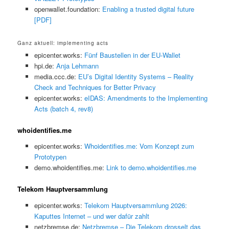
openwallet.foundation:
Enabling a trusted digital future
[PDF]
Ganz aktuell: implementing acts
epicenter.works:
Fünf Baustellen in der EU-Wallet
hpi.de:
Anja Lehmann
media.ccc.de:
EU’s Digital Identity Systems – Reality
Check and Techniques for Better Privacy
epicenter.works:
eIDAS: Amendments to the Implementing
Acts (batch 4, rev8)
whoidentifies.me
epicenter.works:
Whoidentifies.me: Vom Konzept zum
Prototypen
demo.whoidentifies.me:
Link to demo.whoidentifies.me
Telekom Hauptversammlung
epicenter.works:
Telekom Hauptversammlung 2026:
Kaputtes Internet – und wer dafür zahlt
netzbremse.de:
Netzbremse – Die Telekom drosselt das