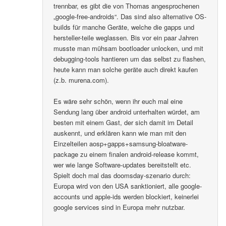
trennbar, es gibt die von Thomas angesprochenen
„google-free-androids“. Das sind also alternative OS-
builds für manche Geräte, welche die gapps und
hersteller-teile weglassen. Bis vor ein paar Jahren
musste man mühsam bootloader unlocken, und mit
debugging-tools hantieren um das selbst zu flashen,
heute kann man solche geräte auch direkt kaufen
(z.b. murena.com).
Es wäre sehr schön, wenn ihr euch mal eine
Sendung lang über android unterhalten würdet, am
besten mit einem Gast, der sich damit im Detail
auskennt, und erklären kann wie man mit den
Einzelteilen aosp+gapps+samsung-bloatware-
package zu einem finalen android-release kommt,
wer wie lange Software-updates bereitstellt etc.
Spielt doch mal das doomsday-szenario durch:
Europa wird von den USA sanktioniert, alle google-
accounts und apple-ids werden blockiert, keinerlei
google services sind in Europa mehr nutzbar.