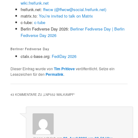
wiki.freifunk.net
freifunk.net:
ffwcw (@ffwcw@social.freifunk.net)
matrix.to:
You’re invited to talk on Matrix
c-tube:
c-tube
Berlin Fediverse Day 2026:
Berliner Fediverse Day | Berlin
Fediverse Day 2026
Berliner Fediverse Day
ctalx.c-base.org:
FediDay 2026
Dieser Eintrag wurde von
Tim Pritlove
veröffentlicht. Setze ein
Lesezeichen für den
Permalink
.
43 KOMMENTARE ZU „
LNP552 WALKAMPF
“