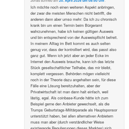
Jonas
schrieb
am
20. April 2026 um 08:50 Uhr
:
Ich möchte noch einen weiteren Aspekt anbringen,
der zwar die meisten Menschen nicht betrifft, die
anderen dann aber umso mehr: Da ich zu chronisch
krank bin um einen Termin beim Bürgeramt
wahrzunehmen, habe ich keinen gültigen Ausweis
und bin entsprechend von der Ausweispflicht befreit.
In meinem Alltag im Bett kommt es auch selten
genug vor, dass der kontrolliert wird, das passt also
ganz gut. Wenn ich jetzt aber an jeder Ecke im
Internet den Ausweis brauche, kann ich das letzte
Stück gesellschaftlicher Teilhabe, das mir bleibt,
komplett vergessen. Behörden mögen vielleicht
noch in der Theorie dazu angehalten sein, für diese
Fälle eine Lösung bereitzuhalten, aber der
Privatwirtschaft ist man dann halt einfach, weil
lästig, egal. Als coinbase-Kunde hätte ich zum
Beispiel gerne den Anbieter gewechselt, als die
Trumps Geburtstags-Militärparade als Hauptsponsor
unterstützt haben, bei allen alternativen Anbietern
muss man aber (durch verständlicher Weise
existierende Regulierungen dieses Marktes) sich