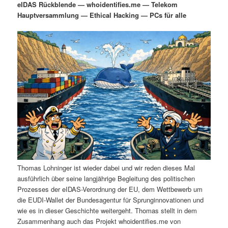
eIDAS Rückblende — whoidentifies.me — Telekom
i
s
Hauptversammlung — Ethical Hacking — PCs für alle
m
u
n
n
g
a
ä
n
e
v
n
i
r
d
g
a
e
ä
t
i
n
r
o
n
I
e
n
n
Thomas Lohninger ist wieder dabei und wir reden dieses Mal
h
I
ausführlich über seine langjährige Begleitung des politischen
Prozesses der eIDAS-Verordnung der EU, dem Wettbewerb um
a
n
die EUDI-Wallet der Bundesagentur für Sprunginnovationen und
wie es in dieser Geschichte weitergeht. Thomas stellt in dem
l
h
Zusammenhang auch das Projekt whoidentifies.me von