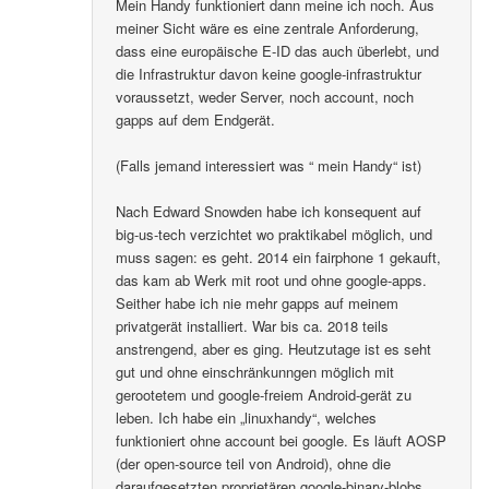
Mein Handy funktioniert dann meine ich noch. Aus
meiner Sicht wäre es eine zentrale Anforderung,
dass eine europäische E-ID das auch überlebt, und
die Infrastruktur davon keine google-infrastruktur
voraussetzt, weder Server, noch account, noch
gapps auf dem Endgerät.
(Falls jemand interessiert was “ mein Handy“ ist)
Nach Edward Snowden habe ich konsequent auf
big-us-tech verzichtet wo praktikabel möglich, und
muss sagen: es geht. 2014 ein fairphone 1 gekauft,
das kam ab Werk mit root und ohne google-apps.
Seither habe ich nie mehr gapps auf meinem
privatgerät installiert. War bis ca. 2018 teils
anstrengend, aber es ging. Heutzutage ist es seht
gut und ohne einschränkunngen möglich mit
gerootetem und google-freiem Android-gerät zu
leben. Ich habe ein „linuxhandy“, welches
funktioniert ohne account bei google. Es läuft AOSP
(der open-source teil von Android), ohne die
daraufgesetzten proprietären google-binary-blobs..