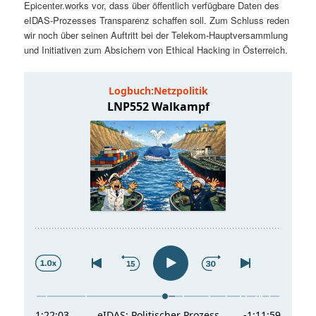
Epicenter.works vor, dass über öffentlich verfügbare Daten des
t
a
eIDAS-Prozesses Transparenz schaffen soll. Zum Schluss reden
wir noch über seinen Auftritt bei der Telekom-Hauptversammlung
s
l
und Initiativen zum Absichern von Ethical Hacking in Österreich.
p
t
r
s
i
p
n
r
g
i
e
n
n
g
e
n