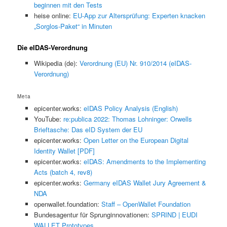
beginnen mit den Tests
heise online:
EU-App zur Altersprüfung: Experten knacken
„Sorglos-Paket“ in Minuten
Die eIDAS-Verordnung
Wikipedia (de):
Verordnung (EU) Nr. 910/2014 (eIDAS-
Verordnung)
Meta
epicenter.works:
eIDAS Policy Analysis (English)
YouTube:
re:publica 2022: Thomas Lohninger: Orwells
Brieftasche: Das eID System der EU
epicenter.works:
Open Letter on the European Digital
Identity Wallet [PDF]
epicenter.works:
eIDAS: Amendments to the Implementing
Acts (batch 4, rev8)
epicenter.works:
Germany eIDAS Wallet Jury Agreement &
NDA
openwallet.foundation:
Staff – OpenWallet Foundation
Bundesagentur für Sprunginnovationen:
SPRIND | EUDI
WALLET Prototypes