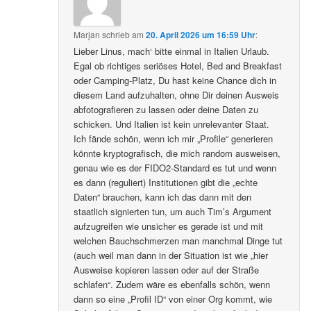
Marjan
schrieb
am
20. April 2026 um 16:59 Uhr
:
Lieber Linus, mach‘ bitte einmal in Italien Urlaub.
Egal ob richtiges seriöses Hotel, Bed and Breakfast
oder Camping-Platz, Du hast keine Chance dich in
diesem Land aufzuhalten, ohne Dir deinen Ausweis
abfotografieren zu lassen oder deine Daten zu
schicken. Und Italien ist kein unrelevanter Staat.
Ich fände schön, wenn ich mir „Profile“ generieren
könnte kryptografisch, die mich random ausweisen,
genau wie es der FIDO2-Standard es tut und wenn
es dann (reguliert) Institutionen gibt die „echte
Daten“ brauchen, kann ich das dann mit den
staatlich signierten tun, um auch Tim’s Argument
aufzugreifen wie unsicher es gerade ist und mit
welchen Bauchschmerzen man manchmal Dinge tut
(auch weil man dann in der Situation ist wie „hier
Ausweise kopieren lassen oder auf der Straße
schlafen“. Zudem wäre es ebenfalls schön, wenn
dann so eine „Profil ID“ von einer Org kommt, wie