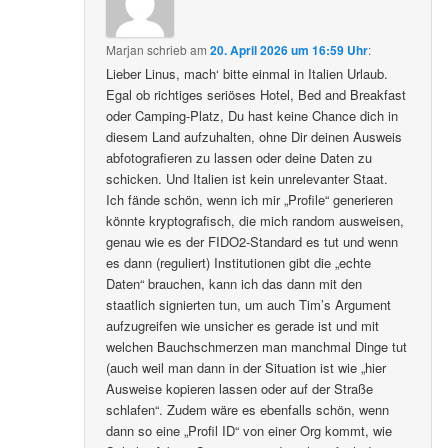
Marjan
schrieb
am
20. April 2026 um 16:59 Uhr
:
Lieber Linus, mach‘ bitte einmal in Italien Urlaub.
Egal ob richtiges seriöses Hotel, Bed and Breakfast
oder Camping-Platz, Du hast keine Chance dich in
diesem Land aufzuhalten, ohne Dir deinen Ausweis
abfotografieren zu lassen oder deine Daten zu
schicken. Und Italien ist kein unrelevanter Staat.
Ich fände schön, wenn ich mir „Profile“ generieren
könnte kryptografisch, die mich random ausweisen,
genau wie es der FIDO2-Standard es tut und wenn
es dann (reguliert) Institutionen gibt die „echte
Daten“ brauchen, kann ich das dann mit den
staatlich signierten tun, um auch Tim’s Argument
aufzugreifen wie unsicher es gerade ist und mit
welchen Bauchschmerzen man manchmal Dinge tut
(auch weil man dann in der Situation ist wie „hier
Ausweise kopieren lassen oder auf der Straße
schlafen“. Zudem wäre es ebenfalls schön, wenn
dann so eine „Profil ID“ von einer Org kommt, wie