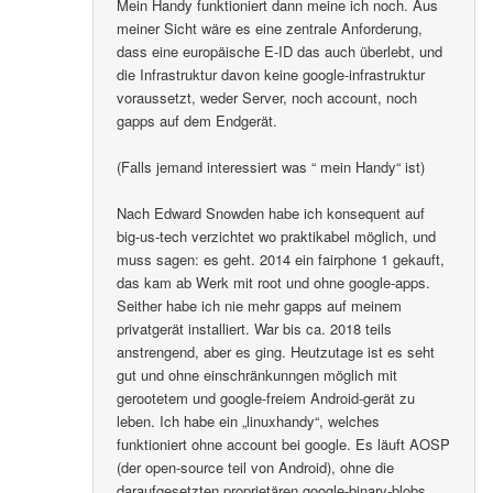
Mein Handy funktioniert dann meine ich noch. Aus
meiner Sicht wäre es eine zentrale Anforderung,
dass eine europäische E-ID das auch überlebt, und
die Infrastruktur davon keine google-infrastruktur
voraussetzt, weder Server, noch account, noch
gapps auf dem Endgerät.
(Falls jemand interessiert was “ mein Handy“ ist)
Nach Edward Snowden habe ich konsequent auf
big-us-tech verzichtet wo praktikabel möglich, und
muss sagen: es geht. 2014 ein fairphone 1 gekauft,
das kam ab Werk mit root und ohne google-apps.
Seither habe ich nie mehr gapps auf meinem
privatgerät installiert. War bis ca. 2018 teils
anstrengend, aber es ging. Heutzutage ist es seht
gut und ohne einschränkunngen möglich mit
gerootetem und google-freiem Android-gerät zu
leben. Ich habe ein „linuxhandy“, welches
funktioniert ohne account bei google. Es läuft AOSP
(der open-source teil von Android), ohne die
daraufgesetzten proprietären google-binary-blobs..