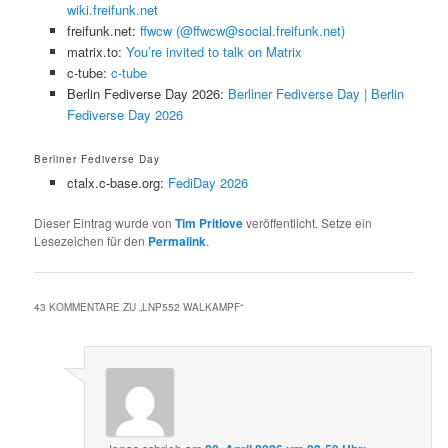
wiki.freifunk.net
freifunk.net:
ffwcw (@ffwcw@social.freifunk.net)
matrix.to:
You’re invited to talk on Matrix
c-tube:
c-tube
Berlin Fediverse Day 2026:
Berliner Fediverse Day | Berlin
Fediverse Day 2026
Berliner Fediverse Day
ctalx.c-base.org:
FediDay 2026
Dieser Eintrag wurde von
Tim Pritlove
veröffentlicht. Setze ein
Lesezeichen für den
Permalink
.
43 KOMMENTARE ZU „
LNP552 WALKAMPF
“