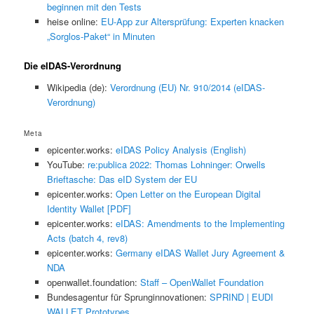
beginnen mit den Tests
heise online:
EU-App zur Altersprüfung: Experten knacken
„Sorglos-Paket“ in Minuten
Die eIDAS-Verordnung
Wikipedia (de):
Verordnung (EU) Nr. 910/2014 (eIDAS-
Verordnung)
Meta
epicenter.works:
eIDAS Policy Analysis (English)
YouTube:
re:publica 2022: Thomas Lohninger: Orwells
Brieftasche: Das eID System der EU
epicenter.works:
Open Letter on the European Digital
Identity Wallet [PDF]
epicenter.works:
eIDAS: Amendments to the Implementing
Acts (batch 4, rev8)
epicenter.works:
Germany eIDAS Wallet Jury Agreement &
NDA
openwallet.foundation:
Staff – OpenWallet Foundation
Bundesagentur für Sprunginnovationen:
SPRIND | EUDI
WALLET Prototypes