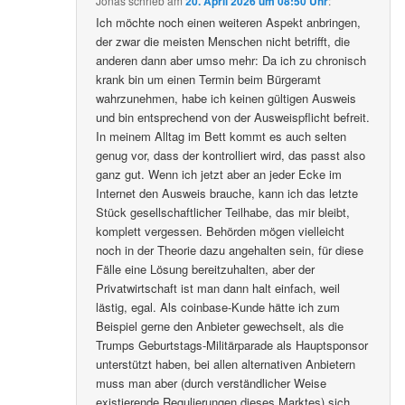
Jonas
schrieb
am
20. April 2026 um 08:50 Uhr
:
Ich möchte noch einen weiteren Aspekt anbringen,
der zwar die meisten Menschen nicht betrifft, die
anderen dann aber umso mehr: Da ich zu chronisch
krank bin um einen Termin beim Bürgeramt
wahrzunehmen, habe ich keinen gültigen Ausweis
und bin entsprechend von der Ausweispflicht befreit.
In meinem Alltag im Bett kommt es auch selten
genug vor, dass der kontrolliert wird, das passt also
ganz gut. Wenn ich jetzt aber an jeder Ecke im
Internet den Ausweis brauche, kann ich das letzte
Stück gesellschaftlicher Teilhabe, das mir bleibt,
komplett vergessen. Behörden mögen vielleicht
noch in der Theorie dazu angehalten sein, für diese
Fälle eine Lösung bereitzuhalten, aber der
Privatwirtschaft ist man dann halt einfach, weil
lästig, egal. Als coinbase-Kunde hätte ich zum
Beispiel gerne den Anbieter gewechselt, als die
Trumps Geburtstags-Militärparade als Hauptsponsor
unterstützt haben, bei allen alternativen Anbietern
muss man aber (durch verständlicher Weise
existierende Regulierungen dieses Marktes) sich