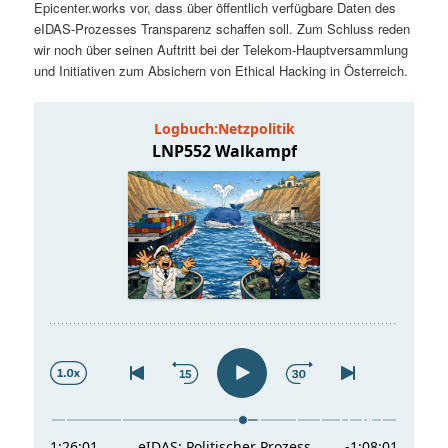
Epicenter.works vor, dass über öffentlich verfügbare Daten des
t
a
eIDAS-Prozesses Transparenz schaffen soll. Zum Schluss reden
wir noch über seinen Auftritt bei der Telekom-Hauptversammlung
s
l
und Initiativen zum Absichern von Ethical Hacking in Österreich.
p
t
r
s
i
p
n
r
g
i
e
n
n
g
e
n