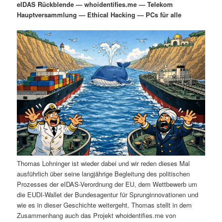
eIDAS Rückblende — whoidentifies.me — Telekom
i
s
Hauptversammlung — Ethical Hacking — PCs für alle
m
u
n
n
g
a
ä
n
e
v
n
i
r
d
g
a
e
ä
t
i
n
r
o
n
I
e
n
n
Thomas Lohninger ist wieder dabei und wir reden dieses Mal
h
I
ausführlich über seine langjährige Begleitung des politischen
Prozesses der eIDAS-Verordnung der EU, dem Wettbewerb um
a
n
die EUDI-Wallet der Bundesagentur für Sprunginnovationen und
wie es in dieser Geschichte weitergeht. Thomas stellt in dem
l
h
Zusammenhang auch das Projekt whoidentifies.me von