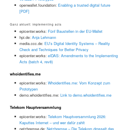
openwallet.foundation:
Enabling a trusted digital future
[PDF]
Ganz aktuell: implementing acts
epicenter.works:
Fünf Baustellen in der EU-Wallet
hpi.de:
Anja Lehmann
media.ccc.de:
EU’s Digital Identity Systems – Reality
Check and Techniques for Better Privacy
epicenter.works:
eIDAS: Amendments to the Implementing
Acts (batch 4, rev8)
whoidentifies.me
epicenter.works:
Whoidentifies.me: Vom Konzept zum
Prototypen
demo.whoidentifies.me:
Link to demo.whoidentifies.me
Telekom Hauptversammlung
epicenter.works:
Telekom Hauptversammlung 2026:
Kaputtes Internet – und wer dafür zahlt
netzbremse.de:
Netzbremse – Die Telekom drosselt das