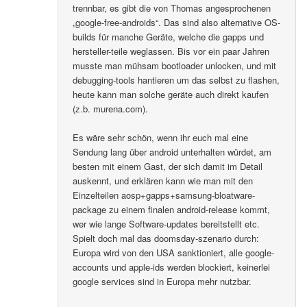
trennbar, es gibt die von Thomas angesprochenen
„google-free-androids“. Das sind also alternative OS-
builds für manche Geräte, welche die gapps und
hersteller-teile weglassen. Bis vor ein paar Jahren
musste man mühsam bootloader unlocken, und mit
debugging-tools hantieren um das selbst zu flashen,
heute kann man solche geräte auch direkt kaufen
(z.b. murena.com).
Es wäre sehr schön, wenn ihr euch mal eine
Sendung lang über android unterhalten würdet, am
besten mit einem Gast, der sich damit im Detail
auskennt, und erklären kann wie man mit den
Einzelteilen aosp+gapps+samsung-bloatware-
package zu einem finalen android-release kommt,
wer wie lange Software-updates bereitstellt etc.
Spielt doch mal das doomsday-szenario durch:
Europa wird von den USA sanktioniert, alle google-
accounts und apple-ids werden blockiert, keinerlei
google services sind in Europa mehr nutzbar.