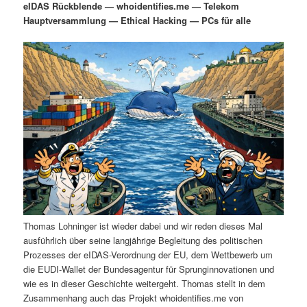
eIDAS Rückblende — whoidentifies.me — Telekom
i
s
Hauptversammlung — Ethical Hacking — PCs für alle
m
u
n
n
g
a
ä
n
e
v
n
i
r
d
g
a
e
ä
t
i
n
r
o
n
I
e
n
n
Thomas Lohninger ist wieder dabei und wir reden dieses Mal
h
I
ausführlich über seine langjährige Begleitung des politischen
Prozesses der eIDAS-Verordnung der EU, dem Wettbewerb um
a
n
die EUDI-Wallet der Bundesagentur für Sprunginnovationen und
wie es in dieser Geschichte weitergeht. Thomas stellt in dem
l
h
Zusammenhang auch das Projekt whoidentifies.me von