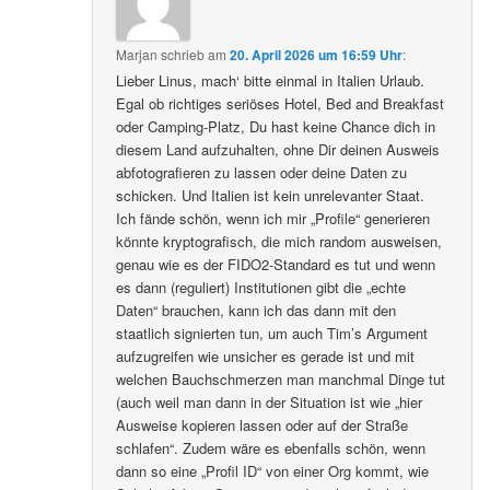
Marjan
schrieb
am
20. April 2026 um 16:59 Uhr
:
Lieber Linus, mach‘ bitte einmal in Italien Urlaub.
Egal ob richtiges seriöses Hotel, Bed and Breakfast
oder Camping-Platz, Du hast keine Chance dich in
diesem Land aufzuhalten, ohne Dir deinen Ausweis
abfotografieren zu lassen oder deine Daten zu
schicken. Und Italien ist kein unrelevanter Staat.
Ich fände schön, wenn ich mir „Profile“ generieren
könnte kryptografisch, die mich random ausweisen,
genau wie es der FIDO2-Standard es tut und wenn
es dann (reguliert) Institutionen gibt die „echte
Daten“ brauchen, kann ich das dann mit den
staatlich signierten tun, um auch Tim’s Argument
aufzugreifen wie unsicher es gerade ist und mit
welchen Bauchschmerzen man manchmal Dinge tut
(auch weil man dann in der Situation ist wie „hier
Ausweise kopieren lassen oder auf der Straße
schlafen“. Zudem wäre es ebenfalls schön, wenn
dann so eine „Profil ID“ von einer Org kommt, wie