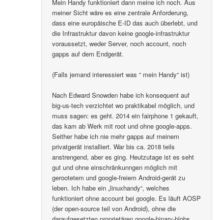
Mein Handy funktioniert dann meine ich noch. Aus
meiner Sicht wäre es eine zentrale Anforderung,
dass eine europäische E-ID das auch überlebt, und
die Infrastruktur davon keine google-infrastruktur
voraussetzt, weder Server, noch account, noch
gapps auf dem Endgerät.
(Falls jemand interessiert was “ mein Handy“ ist)
Nach Edward Snowden habe ich konsequent auf
big-us-tech verzichtet wo praktikabel möglich, und
muss sagen: es geht. 2014 ein fairphone 1 gekauft,
das kam ab Werk mit root und ohne google-apps.
Seither habe ich nie mehr gapps auf meinem
privatgerät installiert. War bis ca. 2018 teils
anstrengend, aber es ging. Heutzutage ist es seht
gut und ohne einschränkunngen möglich mit
gerootetem und google-freiem Android-gerät zu
leben. Ich habe ein „linuxhandy“, welches
funktioniert ohne account bei google. Es läuft AOSP
(der open-source teil von Android), ohne die
daraufgesetzten proprietären google-binary-blobs..