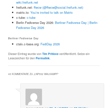
wiki.freifunk.net
freifunk.net:
ffwcw (@ffwcw@social.freifunk.net)
matrix.to:
You’re invited to talk on Matrix
c-tube:
c-tube
Berlin Fediverse Day 2026:
Berliner Fediverse Day | Berlin
Fediverse Day 2026
Berliner Fediverse Day
ctalx.c-base.org:
FediDay 2026
Dieser Eintrag wurde von
Tim Pritlove
veröffentlicht. Setze ein
Lesezeichen für den
Permalink
.
43 KOMMENTARE ZU „
LNP552 WALKAMPF
“