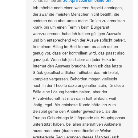
Jonas
schrieb
am
20. April 2026 um 08:50 Uhr
:
Ich möchte noch einen weiteren Aspekt anbringen,
der zwar die meisten Menschen nicht betrifft, die
anderen dann aber umso mehr: Da ich zu chronisch
krank bin um einen Termin beim Bürgeramt
wahrzunehmen, habe ich keinen gültigen Ausweis
und bin entsprechend von der Ausweispflicht befreit.
In meinem Alltag im Bett kommt es auch selten
genug vor, dass der kontrolliert wird, das passt also
ganz gut. Wenn ich jetzt aber an jeder Ecke im
Internet den Ausweis brauche, kann ich das letzte
Stück gesellschaftlicher Teilhabe, das mir bleibt,
komplett vergessen. Behörden mögen vielleicht
noch in der Theorie dazu angehalten sein, für diese
Fälle eine Lösung bereitzuhalten, aber der
Privatwirtschaft ist man dann halt einfach, weil
lästig, egal. Als coinbase-Kunde hätte ich zum
Beispiel gerne den Anbieter gewechselt, als die
Trumps Geburtstags-Militärparade als Hauptsponsor
unterstützt haben, bei allen alternativen Anbietern
muss man aber (durch verständlicher Weise
existierende Regulierungen dieses Marktes) sich