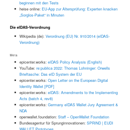
beginnen mit den Tests
heise online:
EU-App zur Altersprüfung: Experten knacken
„Sorglos-Paket“ in Minuten
Die eIDAS-Verordnung
Wikipedia (de):
Verordnung (EU) Nr. 910/2014 (eIDAS-
Verordnung)
Meta
epicenter.works:
eIDAS Policy Analysis (English)
YouTube:
re:publica 2022: Thomas Lohninger: Orwells
Brieftasche: Das eID System der EU
epicenter.works:
Open Letter on the European Digital
Identity Wallet [PDF]
epicenter.works:
eIDAS: Amendments to the Implementing
Acts (batch 4, rev8)
epicenter.works:
Germany eIDAS Wallet Jury Agreement &
NDA
openwallet.foundation:
Staff – OpenWallet Foundation
Bundesagentur für Sprunginnovationen:
SPRIND | EUDI
WALLET Prototypes