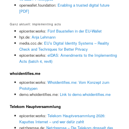
openwallet.foundation:
Enabling a trusted digital future
[PDF]
Ganz aktuell: implementing acts
epicenter.works:
Fünf Baustellen in der EU-Wallet
hpi.de:
Anja Lehmann
media.ccc.de:
EU’s Digital Identity Systems – Reality
Check and Techniques for Better Privacy
epicenter.works:
eIDAS: Amendments to the Implementing
Acts (batch 4, rev8)
whoidentifies.me
epicenter.works:
Whoidentifies.me: Vom Konzept zum
Prototypen
demo.whoidentifies.me:
Link to demo.whoidentifies.me
Telekom Hauptversammlung
epicenter.works:
Telekom Hauptversammlung 2026:
Kaputtes Internet – und wer dafür zahlt
netzbremse.de:
Netzbremse – Die Telekom drosselt das