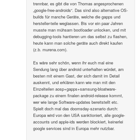
trennbar, es gibt die von Thomas angesprochenen
„google-free-androids“. Das sind also alternative OS-
builds für manche Geräte, welche die gapps und
hersteller-teile weglassen. Bis vor ein paar Jahren
musste man mühsam bootloader unlocken, und mit
debugging-tools hantieren um das selbst zu flashen,
heute kann man solche geräte auch direkt kaufen
(z.b. murena.com).
Es wäre sehr schön, wenn ihr euch mal eine
Sendung lang über android unterhalten würdet, am
besten mit einem Gast, der sich damit im Detail
auskennt, und erklären kann wie man mit den
Einzelteilen aosp+gapps+samsung-bloatware-
package zu einem finalen android-release kommt,
wer wie lange Software-updates bereitstellt etc.
Spielt doch mal das doomsday-szenario durch:
Europa wird von den USA sanktioniert, alle google-
accounts und apple-ids werden blockiert, keinerlei
google services sind in Europa mehr nutzbar.