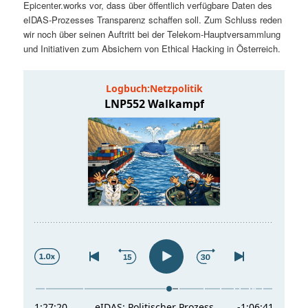
Epicenter.works vor, dass über öffentlich verfügbare Daten des
t
a
eIDAS-Prozesses Transparenz schaffen soll. Zum Schluss reden
wir noch über seinen Auftritt bei der Telekom-Hauptversammlung
s
l
und Initiativen zum Absichern von Ethical Hacking in Österreich.
p
t
r
s
i
p
n
r
g
i
e
n
n
g
e
n