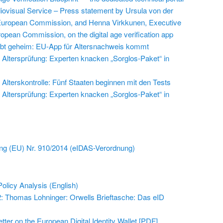
iovisual Service – Press statement by Ursula von der
 European Commission, and Henna Virkkunen, Executive
ropean Commission, on the digital age verification app
leibt geheim: EU-App für Altersnachweis kommt
Altersprüfung: Experten knacken „Sorglos-Paket“ in
Alterskontrolle: Fünf Staaten beginnen mit den Tests
Altersprüfung: Experten knacken „Sorglos-Paket“ in
ng (EU) Nr. 910/2014 (eIDAS-Verordnung)
olicy Analysis (English)
2: Thomas Lohninger: Orwells Brieftasche: Das eID
tter on the European Digital Identity Wallet [PDF]