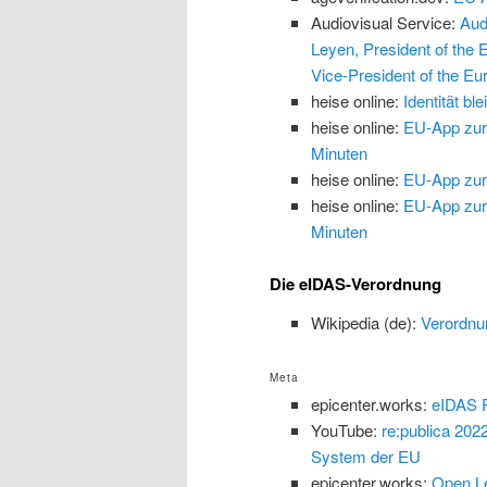
Audiovisual Service:
Aud
Leyen, President of the
Vice-President of the Eu
heise online:
Identität b
heise online:
EU-App zur 
Minuten
heise online:
EU-App zur 
heise online:
EU-App zur 
Minuten
Die eIDAS-Verordnung
Wikipedia (de):
Verordnu
Meta
epicenter.works:
eIDAS P
YouTube:
re:publica 202
System der EU
epicenter.works:
Open Le