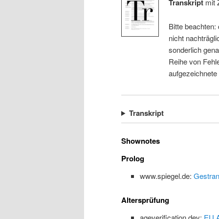
Transkript
mit 
Bitte beachten:
nicht nachträgli
sonderlich gena
Reihe von Fehle
aufgezeichnete
Transkript
Shownotes
Prolog
www.spiegel.de:
Gestran
Altersprüfung
ageverification.dev:
EU A