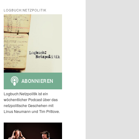
c
h
LOGBUCH:NETZPOLITIK
e
n
Logbuch:Netzpolitik ist ein
wöchentlicher Podcast über das
netzpolitische Geschehen mit
Linus Neumann und Tim Pritlove.