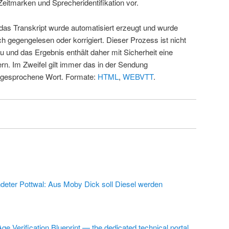
Zeitmarken und Sprecheridentifikation vor.
 das Transkript wurde automatisiert erzeugt und wurde
ch gegengelesen oder korrigiert. Dieser Prozess ist nicht
u und das Ergebnis enthält daher mit Sicherheit eine
rn. Im Zweifel gilt immer das in der Sendung
 gesprochene Wort. Formate:
HTML
,
WEBVTT
.
deter Pottwal: Aus Moby Dick soll Diesel werden
ge Verification Blueprint — the dedicated technical portal