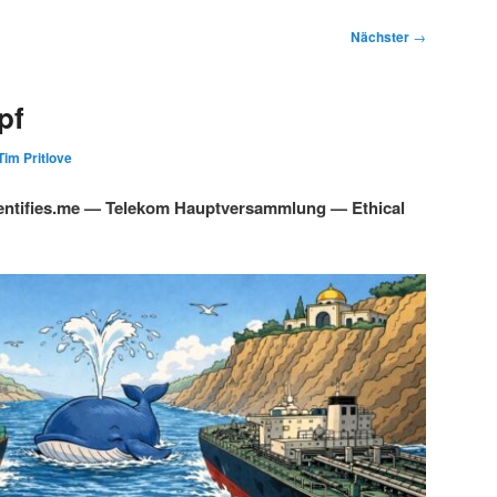
Nächster
→
pf
Tim Pritlove
ntifies.me — Telekom Hauptversammlung — Ethical