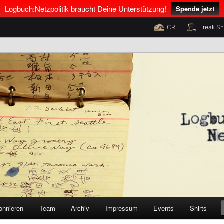
Logbuch:Netzpolitik braucht Deine Unterstützung!
Spende jetzt
CRE
Freak S
nus Neumann und Tim Pritlove
olitik
onnieren
Team
Archiv
Impressum
Events
Shirts