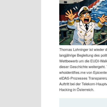
n
r
I
e
n
n
h
I
Thomas Lohninger ist wieder d
a
n
langjährige Begleitung des po
Wettbewerb um die EUDI-Walle
l
h
dieser Geschichte weitergeht
whoidentifies.me von Epicenter
t
a
eIDAS-Prozesses Transparenz 
Auftritt bei der Telekom-Haup
s
l
Hacking in Österreich.
p
t