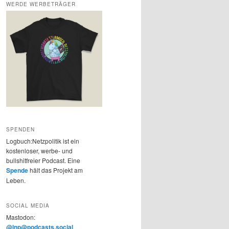
WERDE WERBETRÄGER
SPENDEN
Logbuch:Netzpolitik ist ein
kostenloser, werbe- und
bullshitfreier Podcast. Eine
Spende
hält das Projekt am
Leben.
SOCIAL MEDIA
Mastodon:
@lnp@podcasts.social