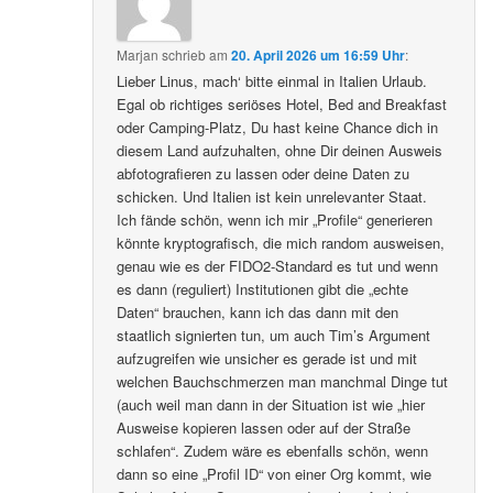
Marjan
schrieb
am
20. April 2026 um 16:59 Uhr
:
Lieber Linus, mach‘ bitte einmal in Italien Urlaub.
Egal ob richtiges seriöses Hotel, Bed and Breakfast
oder Camping-Platz, Du hast keine Chance dich in
diesem Land aufzuhalten, ohne Dir deinen Ausweis
abfotografieren zu lassen oder deine Daten zu
schicken. Und Italien ist kein unrelevanter Staat.
Ich fände schön, wenn ich mir „Profile“ generieren
könnte kryptografisch, die mich random ausweisen,
genau wie es der FIDO2-Standard es tut und wenn
es dann (reguliert) Institutionen gibt die „echte
Daten“ brauchen, kann ich das dann mit den
staatlich signierten tun, um auch Tim’s Argument
aufzugreifen wie unsicher es gerade ist und mit
welchen Bauchschmerzen man manchmal Dinge tut
(auch weil man dann in der Situation ist wie „hier
Ausweise kopieren lassen oder auf der Straße
schlafen“. Zudem wäre es ebenfalls schön, wenn
dann so eine „Profil ID“ von einer Org kommt, wie