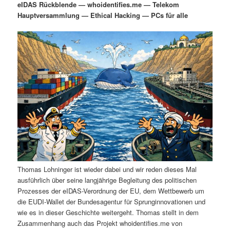
eIDAS Rückblende — whoidentifies.me — Telekom
i
s
Hauptversammlung — Ethical Hacking — PCs für alle
m
u
n
n
g
a
ä
n
e
v
n
i
r
d
g
a
e
ä
t
i
n
r
o
n
I
e
n
n
Thomas Lohninger ist wieder dabei und wir reden dieses Mal
h
I
ausführlich über seine langjährige Begleitung des politischen
Prozesses der eIDAS-Verordnung der EU, dem Wettbewerb um
a
n
die EUDI-Wallet der Bundesagentur für Sprunginnovationen und
wie es in dieser Geschichte weitergeht. Thomas stellt in dem
l
h
Zusammenhang auch das Projekt whoidentifies.me von