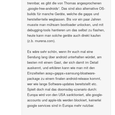
trennbar, es gibt die von Thomas angesprochenen
„google-free-androids“. Das sind also alternative OS-
builds für manche Geräte, welche die gapps und
hersteller-teile weglassen. Bis vor ein paar Jahren
musste man mühsam bootloader unlocken, und mit
debugging-tools hantieren um das selbst zu flashen,
heute kann man solche geräte auch direkt kaufen
(z.b. murena.com).
Es wäre sehr schön, wenn ihr euch mal eine
Sendung lang über android unterhalten würdet, am
besten mit einem Gast, der sich damit im Detail
auskennt, und erklären kann wie man mit den
Einzelteilen aosp+gapps+samsung-bloatware-
package zu einem finalen android-release kommt,
wer wie lange Software-updates bereitstellt etc.
Spielt doch mal das doomsday-szenario durch:
Europa wird von den USA sanktioniert, alle google-
accounts und apple-ids werden blockiert, keinerlei
google services sind in Europa mehr nutzbar.