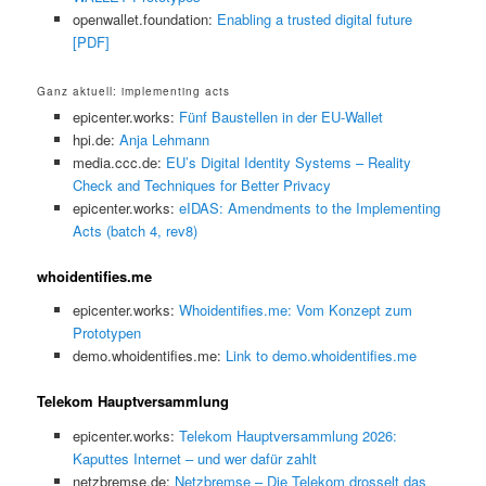
openwallet.foundation:
Enabling a trusted digital future
[PDF]
Ganz aktuell: implementing acts
epicenter.works:
Fünf Baustellen in der EU-Wallet
hpi.de:
Anja Lehmann
media.ccc.de:
EU’s Digital Identity Systems – Reality
Check and Techniques for Better Privacy
epicenter.works:
eIDAS: Amendments to the Implementing
Acts (batch 4, rev8)
whoidentifies.me
epicenter.works:
Whoidentifies.me: Vom Konzept zum
Prototypen
demo.whoidentifies.me:
Link to demo.whoidentifies.me
Telekom Hauptversammlung
epicenter.works:
Telekom Hauptversammlung 2026:
Kaputtes Internet – und wer dafür zahlt
netzbremse.de:
Netzbremse – Die Telekom drosselt das