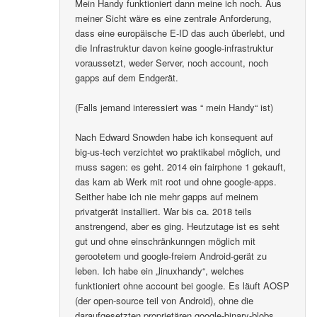
Mein Handy funktioniert dann meine ich noch. Aus
meiner Sicht wäre es eine zentrale Anforderung,
dass eine europäische E-ID das auch überlebt, und
die Infrastruktur davon keine google-infrastruktur
voraussetzt, weder Server, noch account, noch
gapps auf dem Endgerät.
(Falls jemand interessiert was “ mein Handy“ ist)
Nach Edward Snowden habe ich konsequent auf
big-us-tech verzichtet wo praktikabel möglich, und
muss sagen: es geht. 2014 ein fairphone 1 gekauft,
das kam ab Werk mit root und ohne google-apps.
Seither habe ich nie mehr gapps auf meinem
privatgerät installiert. War bis ca. 2018 teils
anstrengend, aber es ging. Heutzutage ist es seht
gut und ohne einschränkunngen möglich mit
gerootetem und google-freiem Android-gerät zu
leben. Ich habe ein „linuxhandy“, welches
funktioniert ohne account bei google. Es läuft AOSP
(der open-source teil von Android), ohne die
daraufgesetzten proprietären google-binary-blobs..