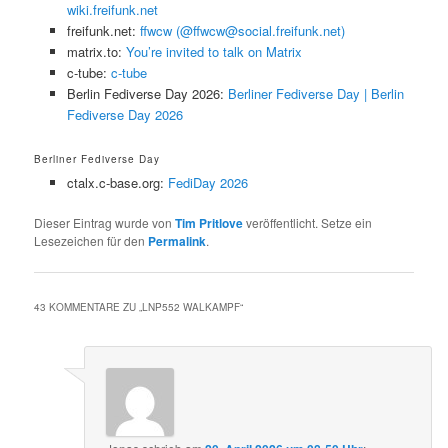
wiki.freifunk.net
freifunk.net:
ffwcw (@ffwcw@social.freifunk.net)
matrix.to:
You’re invited to talk on Matrix
c-tube:
c-tube
Berlin Fediverse Day 2026:
Berliner Fediverse Day | Berlin
Fediverse Day 2026
Berliner Fediverse Day
ctalx.c-base.org:
FediDay 2026
Dieser Eintrag wurde von
Tim Pritlove
veröffentlicht. Setze ein
Lesezeichen für den
Permalink
.
43 KOMMENTARE ZU „
LNP552 WALKAMPF
“