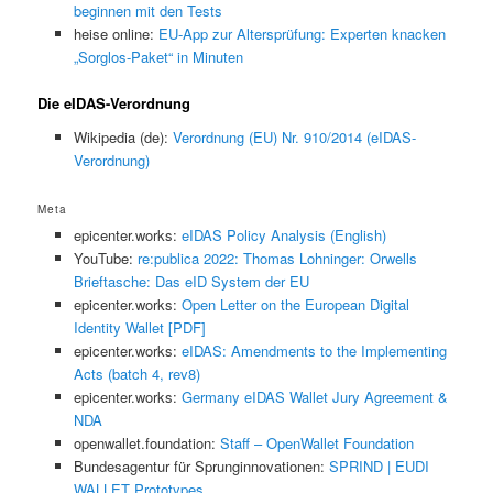
beginnen mit den Tests
heise online:
EU-App zur Altersprüfung: Experten knacken
„Sorglos-Paket“ in Minuten
Die eIDAS-Verordnung
Wikipedia (de):
Verordnung (EU) Nr. 910/2014 (eIDAS-
Verordnung)
Meta
epicenter.works:
eIDAS Policy Analysis (English)
YouTube:
re:publica 2022: Thomas Lohninger: Orwells
Brieftasche: Das eID System der EU
epicenter.works:
Open Letter on the European Digital
Identity Wallet [PDF]
epicenter.works:
eIDAS: Amendments to the Implementing
Acts (batch 4, rev8)
epicenter.works:
Germany eIDAS Wallet Jury Agreement &
NDA
openwallet.foundation:
Staff – OpenWallet Foundation
Bundesagentur für Sprunginnovationen:
SPRIND | EUDI
WALLET Prototypes