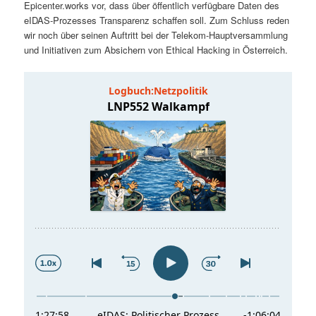
Epicenter.works vor, dass über öffentlich verfügbare Daten des
t
a
eIDAS-Prozesses Transparenz schaffen soll. Zum Schluss reden
wir noch über seinen Auftritt bei der Telekom-Hauptversammlung
s
l
und Initiativen zum Absichern von Ethical Hacking in Österreich.
p
t
r
s
i
p
n
r
g
i
e
n
n
g
e
n