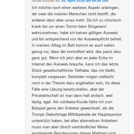
Jonas
schrieb
am
20. April 2026 um 08:50 Uhr
:
Ich möchte noch einen weiteren Aspekt anbringen,
der zwar die meisten Menschen nicht betrifft, die
anderen dann aber umso mehr: Da ich zu chronisch
krank bin um einen Termin beim Bürgeramt
wahrzunehmen, habe ich keinen gültigen Ausweis
und bin entsprechend von der Ausweispflicht befreit.
In meinem Alltag im Bett kommt es auch selten
genug vor, dass der kontrolliert wird, das passt also
ganz gut. Wenn ich jetzt aber an jeder Ecke im
Internet den Ausweis brauche, kann ich das letzte
Stück gesellschaftlicher Teilhabe, das mir bleibt,
komplett vergessen. Behörden mögen vielleicht
noch in der Theorie dazu angehalten sein, für diese
Fälle eine Lösung bereitzuhalten, aber der
Privatwirtschaft ist man dann halt einfach, weil
lästig, egal. Als coinbase-Kunde hätte ich zum
Beispiel gerne den Anbieter gewechselt, als die
Trumps Geburtstags-Militärparade als Hauptsponsor
unterstützt haben, bei allen alternativen Anbietern
muss man aber (durch verständlicher Weise
existierende Regulierungen dieses Marktes) sich