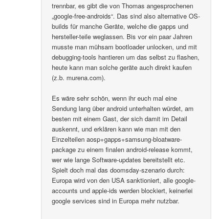
trennbar, es gibt die von Thomas angesprochenen
„google-free-androids“. Das sind also alternative OS-
builds für manche Geräte, welche die gapps und
hersteller-teile weglassen. Bis vor ein paar Jahren
musste man mühsam bootloader unlocken, und mit
debugging-tools hantieren um das selbst zu flashen,
heute kann man solche geräte auch direkt kaufen
(z.b. murena.com).
Es wäre sehr schön, wenn ihr euch mal eine
Sendung lang über android unterhalten würdet, am
besten mit einem Gast, der sich damit im Detail
auskennt, und erklären kann wie man mit den
Einzelteilen aosp+gapps+samsung-bloatware-
package zu einem finalen android-release kommt,
wer wie lange Software-updates bereitstellt etc.
Spielt doch mal das doomsday-szenario durch:
Europa wird von den USA sanktioniert, alle google-
accounts und apple-ids werden blockiert, keinerlei
google services sind in Europa mehr nutzbar.