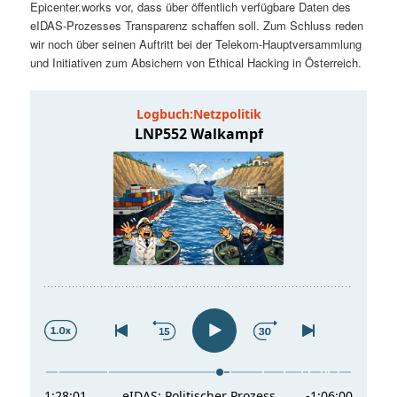
Epicenter.works vor, dass über öffentlich verfügbare Daten des
t
a
eIDAS-Prozesses Transparenz schaffen soll. Zum Schluss reden
wir noch über seinen Auftritt bei der Telekom-Hauptversammlung
s
l
und Initiativen zum Absichern von Ethical Hacking in Österreich.
p
t
r
s
i
p
n
r
g
i
e
n
n
g
e
n