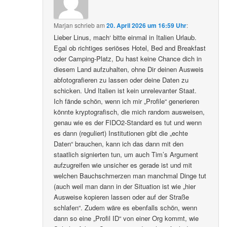
Marjan
schrieb
am
20. April 2026 um 16:59 Uhr
:
Lieber Linus, mach‘ bitte einmal in Italien Urlaub.
Egal ob richtiges seriöses Hotel, Bed and Breakfast
oder Camping-Platz, Du hast keine Chance dich in
diesem Land aufzuhalten, ohne Dir deinen Ausweis
abfotografieren zu lassen oder deine Daten zu
schicken. Und Italien ist kein unrelevanter Staat.
Ich fände schön, wenn ich mir „Profile“ generieren
könnte kryptografisch, die mich random ausweisen,
genau wie es der FIDO2-Standard es tut und wenn
es dann (reguliert) Institutionen gibt die „echte
Daten“ brauchen, kann ich das dann mit den
staatlich signierten tun, um auch Tim’s Argument
aufzugreifen wie unsicher es gerade ist und mit
welchen Bauchschmerzen man manchmal Dinge tut
(auch weil man dann in der Situation ist wie „hier
Ausweise kopieren lassen oder auf der Straße
schlafen“. Zudem wäre es ebenfalls schön, wenn
dann so eine „Profil ID“ von einer Org kommt, wie