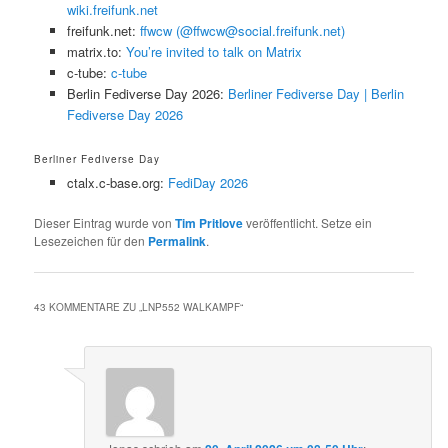
wiki.freifunk.net
freifunk.net:
ffwcw (@ffwcw@social.freifunk.net)
matrix.to:
You’re invited to talk on Matrix
c-tube:
c-tube
Berlin Fediverse Day 2026:
Berliner Fediverse Day | Berlin
Fediverse Day 2026
Berliner Fediverse Day
ctalx.c-base.org:
FediDay 2026
Dieser Eintrag wurde von
Tim Pritlove
veröffentlicht. Setze ein
Lesezeichen für den
Permalink
.
43 KOMMENTARE ZU „
LNP552 WALKAMPF
“