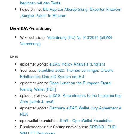
beginnen mit den Tests
heise online:
EU-App zur Altersprüfung: Experten knacken
„Sorglos-Paket“ in Minuten
Die eIDAS-Verordnung
Wikipedia (de):
Verordnung (EU) Nr. 910/2014 (eIDAS-
Verordnung)
Meta
epicenter.works:
eIDAS Policy Analysis (English)
YouTube:
re:publica 2022: Thomas Lohninger: Orwells
Brieftasche: Das eID System der EU
epicenter.works:
Open Letter on the European Digital
Identity Wallet [PDF]
epicenter.works:
eIDAS: Amendments to the Implementing
Acts (batch 4, rev8)
epicenter.works:
Germany eIDAS Wallet Jury Agreement &
NDA
openwallet.foundation:
Staff – OpenWallet Foundation
Bundesagentur für Sprunginnovationen:
SPRIND | EUDI
WALLET Prototypes