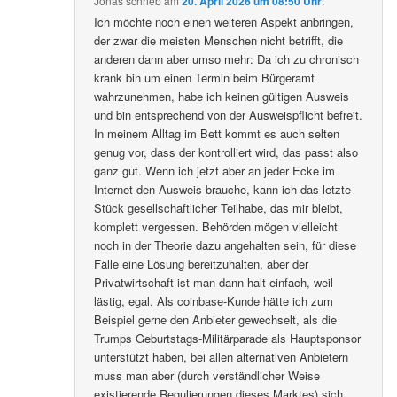
Jonas
schrieb
am
20. April 2026 um 08:50 Uhr
:
Ich möchte noch einen weiteren Aspekt anbringen,
der zwar die meisten Menschen nicht betrifft, die
anderen dann aber umso mehr: Da ich zu chronisch
krank bin um einen Termin beim Bürgeramt
wahrzunehmen, habe ich keinen gültigen Ausweis
und bin entsprechend von der Ausweispflicht befreit.
In meinem Alltag im Bett kommt es auch selten
genug vor, dass der kontrolliert wird, das passt also
ganz gut. Wenn ich jetzt aber an jeder Ecke im
Internet den Ausweis brauche, kann ich das letzte
Stück gesellschaftlicher Teilhabe, das mir bleibt,
komplett vergessen. Behörden mögen vielleicht
noch in der Theorie dazu angehalten sein, für diese
Fälle eine Lösung bereitzuhalten, aber der
Privatwirtschaft ist man dann halt einfach, weil
lästig, egal. Als coinbase-Kunde hätte ich zum
Beispiel gerne den Anbieter gewechselt, als die
Trumps Geburtstags-Militärparade als Hauptsponsor
unterstützt haben, bei allen alternativen Anbietern
muss man aber (durch verständlicher Weise
existierende Regulierungen dieses Marktes) sich