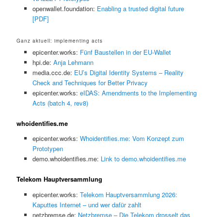
openwallet.foundation:
Enabling a trusted digital future
[PDF]
Ganz aktuell: implementing acts
epicenter.works:
Fünf Baustellen in der EU-Wallet
hpi.de:
Anja Lehmann
media.ccc.de:
EU’s Digital Identity Systems – Reality
Check and Techniques for Better Privacy
epicenter.works:
eIDAS: Amendments to the Implementing
Acts (batch 4, rev8)
whoidentifies.me
epicenter.works:
Whoidentifies.me: Vom Konzept zum
Prototypen
demo.whoidentifies.me:
Link to demo.whoidentifies.me
Telekom Hauptversammlung
epicenter.works:
Telekom Hauptversammlung 2026:
Kaputtes Internet – und wer dafür zahlt
netzbremse.de:
Netzbremse – Die Telekom drosselt das