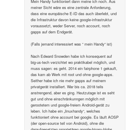
Mein Handy funktioniert dann meine ich noch. Aus
meiner Sicht wäre es eine zentrale Anforderung,
dass eine europäische E-ID das auch überlebt, und
die Infrastruktur davon keine google-infrastruktur
voraussetzt, weder Server, noch account, noch
gapps auf dem Endgerät.
(Falls jemand interessiert was “ mein Handy“ ist)
Nach Edward Snowden habe ich konsequent auf
big-us-tech verzichtet wo praktikabel möglich, und
muss sagen: es geht. 2014 ein fairphone 1 gekauft,
das kam ab Werk mit root und ohne google-apps.
Seither habe ich nie mehr gapps auf meinem
privatgerät installiert. War bis ca. 2018 teils
anstrengend, aber es ging. Heutzutage ist es seht
gut und ohne einschränkunngen möglich mit
gerootetem und google-freiem Android-gerät zu
leben. Ich habe ein „linuxhandy“, welches
funktioniert ohne account bei google. Es läuft AOSP
(der open-source teil von Android), ohne die
daraufgesetzten proprietären google-binary-blobs..