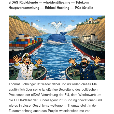
eIDAS Rückblende — whoidentifies.me — Telekom
i
s
Hauptversammlung — Ethical Hacking — PCs für alle
m
u
n
n
g
a
ä
n
e
v
n
i
r
d
g
a
e
ä
t
i
n
r
o
n
I
e
n
n
Thomas Lohninger ist wieder dabei und wir reden dieses Mal
h
I
ausführlich über seine langjährige Begleitung des politischen
Prozesses der eIDAS-Verordnung der EU, dem Wettbewerb um
a
n
die EUDI-Wallet der Bundesagentur für Sprunginnovationen und
wie es in dieser Geschichte weitergeht. Thomas stellt in dem
l
h
Zusammenhang auch das Projekt whoidentifies.me von