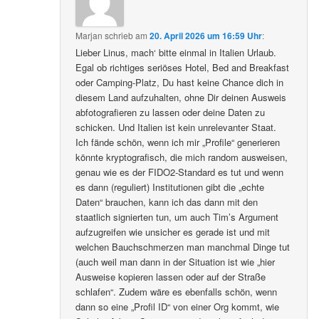
Marjan
schrieb
am
20. April 2026 um 16:59 Uhr
:
Lieber Linus, mach‘ bitte einmal in Italien Urlaub.
Egal ob richtiges seriöses Hotel, Bed and Breakfast
oder Camping-Platz, Du hast keine Chance dich in
diesem Land aufzuhalten, ohne Dir deinen Ausweis
abfotografieren zu lassen oder deine Daten zu
schicken. Und Italien ist kein unrelevanter Staat.
Ich fände schön, wenn ich mir „Profile“ generieren
könnte kryptografisch, die mich random ausweisen,
genau wie es der FIDO2-Standard es tut und wenn
es dann (reguliert) Institutionen gibt die „echte
Daten“ brauchen, kann ich das dann mit den
staatlich signierten tun, um auch Tim’s Argument
aufzugreifen wie unsicher es gerade ist und mit
welchen Bauchschmerzen man manchmal Dinge tut
(auch weil man dann in der Situation ist wie „hier
Ausweise kopieren lassen oder auf der Straße
schlafen“. Zudem wäre es ebenfalls schön, wenn
dann so eine „Profil ID“ von einer Org kommt, wie