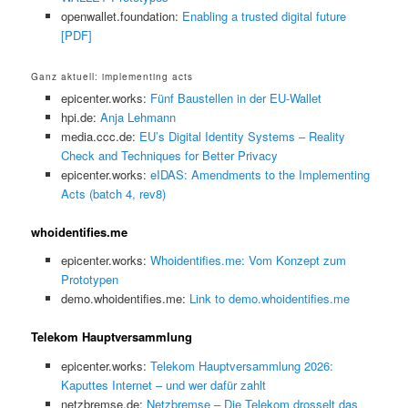
openwallet.foundation:
Enabling a trusted digital future
[PDF]
Ganz aktuell: implementing acts
epicenter.works:
Fünf Baustellen in der EU-Wallet
hpi.de:
Anja Lehmann
media.ccc.de:
EU’s Digital Identity Systems – Reality
Check and Techniques for Better Privacy
epicenter.works:
eIDAS: Amendments to the Implementing
Acts (batch 4, rev8)
whoidentifies.me
epicenter.works:
Whoidentifies.me: Vom Konzept zum
Prototypen
demo.whoidentifies.me:
Link to demo.whoidentifies.me
Telekom Hauptversammlung
epicenter.works:
Telekom Hauptversammlung 2026:
Kaputtes Internet – und wer dafür zahlt
netzbremse.de:
Netzbremse – Die Telekom drosselt das