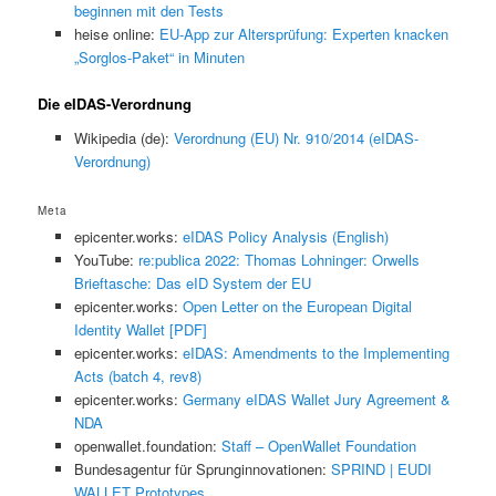
beginnen mit den Tests
heise online:
EU-App zur Altersprüfung: Experten knacken
„Sorglos-Paket“ in Minuten
Die eIDAS-Verordnung
Wikipedia (de):
Verordnung (EU) Nr. 910/2014 (eIDAS-
Verordnung)
Meta
epicenter.works:
eIDAS Policy Analysis (English)
YouTube:
re:publica 2022: Thomas Lohninger: Orwells
Brieftasche: Das eID System der EU
epicenter.works:
Open Letter on the European Digital
Identity Wallet [PDF]
epicenter.works:
eIDAS: Amendments to the Implementing
Acts (batch 4, rev8)
epicenter.works:
Germany eIDAS Wallet Jury Agreement &
NDA
openwallet.foundation:
Staff – OpenWallet Foundation
Bundesagentur für Sprunginnovationen:
SPRIND | EUDI
WALLET Prototypes