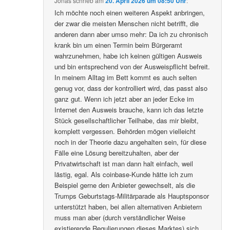
Jonas
schrieb
am
20. April 2026 um 08:50 Uhr
:
Ich möchte noch einen weiteren Aspekt anbringen,
der zwar die meisten Menschen nicht betrifft, die
anderen dann aber umso mehr: Da ich zu chronisch
krank bin um einen Termin beim Bürgeramt
wahrzunehmen, habe ich keinen gültigen Ausweis
und bin entsprechend von der Ausweispflicht befreit.
In meinem Alltag im Bett kommt es auch selten
genug vor, dass der kontrolliert wird, das passt also
ganz gut. Wenn ich jetzt aber an jeder Ecke im
Internet den Ausweis brauche, kann ich das letzte
Stück gesellschaftlicher Teilhabe, das mir bleibt,
komplett vergessen. Behörden mögen vielleicht
noch in der Theorie dazu angehalten sein, für diese
Fälle eine Lösung bereitzuhalten, aber der
Privatwirtschaft ist man dann halt einfach, weil
lästig, egal. Als coinbase-Kunde hätte ich zum
Beispiel gerne den Anbieter gewechselt, als die
Trumps Geburtstags-Militärparade als Hauptsponsor
unterstützt haben, bei allen alternativen Anbietern
muss man aber (durch verständlicher Weise
existierende Regulierungen dieses Marktes) sich