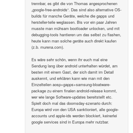
trennbar, es gibt die von Thomas angesprochenen
„google-free-androids“. Das sind also alternative OS-
builds für manche Geräte, welche die gapps und
hersteller-teile weglassen. Bis vor ein paar Jahren
musste man mühsam bootloader unlocken, und mit
debugging-tools hantieren um das selbst zu flashen,
heute kann man solche geräte auch direkt kaufen
(z.b. murena.com).
Es wäre sehr schön, wenn ihr euch mal eine
Sendung lang über android unterhalten würdet, am
besten mit einem Gast, der sich damit im Detail
auskennt, und erklären kann wie man mit den
Einzelteilen aosp+gapps+samsung-bloatware-
package zu einem finalen android-release kommt,
wer wie lange Software-updates bereitstellt etc.
Spielt doch mal das doomsday-szenario durch:
Europa wird von den USA sanktioniert, alle google-
accounts und apple-ids werden blockiert, keinerlei
google services sind in Europa mehr nutzbar.