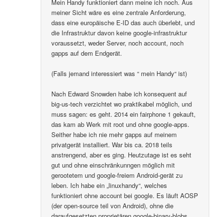
Mein Handy funktioniert dann meine ich noch. Aus
meiner Sicht wäre es eine zentrale Anforderung,
dass eine europäische E-ID das auch überlebt, und
die Infrastruktur davon keine google-infrastruktur
voraussetzt, weder Server, noch account, noch
gapps auf dem Endgerät.
(Falls jemand interessiert was “ mein Handy“ ist)
Nach Edward Snowden habe ich konsequent auf
big-us-tech verzichtet wo praktikabel möglich, und
muss sagen: es geht. 2014 ein fairphone 1 gekauft,
das kam ab Werk mit root und ohne google-apps.
Seither habe ich nie mehr gapps auf meinem
privatgerät installiert. War bis ca. 2018 teils
anstrengend, aber es ging. Heutzutage ist es seht
gut und ohne einschränkunngen möglich mit
gerootetem und google-freiem Android-gerät zu
leben. Ich habe ein „linuxhandy“, welches
funktioniert ohne account bei google. Es läuft AOSP
(der open-source teil von Android), ohne die
daraufgesetzten proprietären google-binary-blobs..