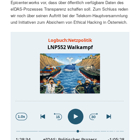
Epicenter.works vor, dass über öffentlich verfügbare Daten des
t
a
eIDAS-Prozesses Transparenz schaffen soll. Zum Schluss reden
wir noch über seinen Auftritt bei der Telekom-Hauptversammlung
s
l
und Initiativen zum Absichern von Ethical Hacking in Österreich.
p
t
r
s
i
p
n
r
g
i
e
n
n
g
e
n