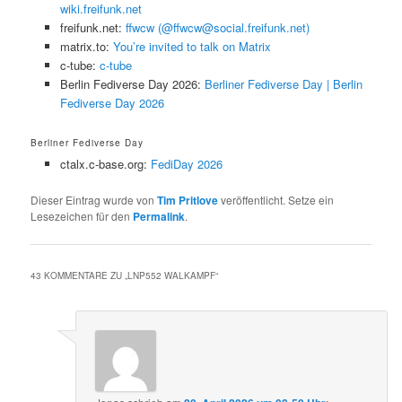
wiki.freifunk.net
freifunk.net:
ffwcw (@ffwcw@social.freifunk.net)
matrix.to:
You’re invited to talk on Matrix
c-tube:
c-tube
Berlin Fediverse Day 2026:
Berliner Fediverse Day | Berlin
Fediverse Day 2026
Berliner Fediverse Day
ctalx.c-base.org:
FediDay 2026
Dieser Eintrag wurde von
Tim Pritlove
veröffentlicht. Setze ein
Lesezeichen für den
Permalink
.
43 KOMMENTARE ZU „
LNP552 WALKAMPF
“