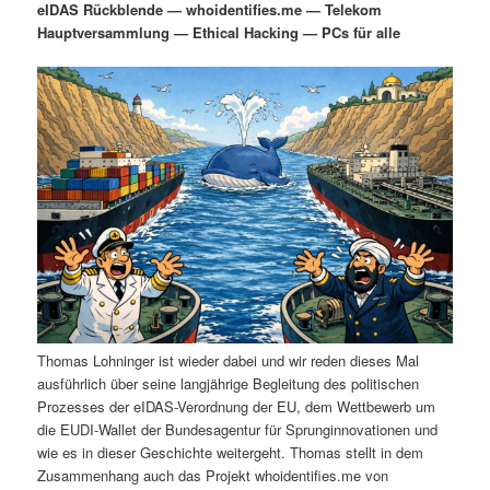
eIDAS Rückblende — whoidentifies.me — Telekom
i
s
Hauptversammlung — Ethical Hacking — PCs für alle
m
u
n
n
g
a
ä
n
e
v
n
i
r
d
g
a
e
ä
t
i
n
r
o
n
I
e
n
n
Thomas Lohninger ist wieder dabei und wir reden dieses Mal
h
I
ausführlich über seine langjährige Begleitung des politischen
Prozesses der eIDAS-Verordnung der EU, dem Wettbewerb um
a
n
die EUDI-Wallet der Bundesagentur für Sprunginnovationen und
wie es in dieser Geschichte weitergeht. Thomas stellt in dem
l
h
Zusammenhang auch das Projekt whoidentifies.me von