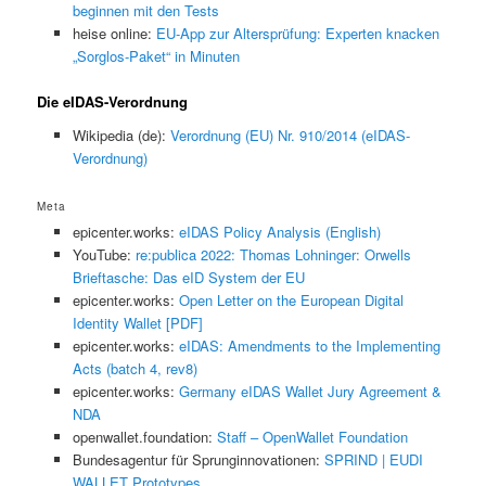
beginnen mit den Tests
heise online:
EU-App zur Altersprüfung: Experten knacken
„Sorglos-Paket“ in Minuten
Die eIDAS-Verordnung
Wikipedia (de):
Verordnung (EU) Nr. 910/2014 (eIDAS-
Verordnung)
Meta
epicenter.works:
eIDAS Policy Analysis (English)
YouTube:
re:publica 2022: Thomas Lohninger: Orwells
Brieftasche: Das eID System der EU
epicenter.works:
Open Letter on the European Digital
Identity Wallet [PDF]
epicenter.works:
eIDAS: Amendments to the Implementing
Acts (batch 4, rev8)
epicenter.works:
Germany eIDAS Wallet Jury Agreement &
NDA
openwallet.foundation:
Staff – OpenWallet Foundation
Bundesagentur für Sprunginnovationen:
SPRIND | EUDI
WALLET Prototypes