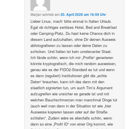
Marjan
schrieb
am
20. April 2026 um 16:59 Uhr
:
Lieber Linus, mach‘ bitte einmal in Italien Urlaub.
Egal ob richtiges seriöses Hotel, Bed and Breakfast
oder Camping-Platz, Du hast keine Chance dich in
diesem Land aufzuhalten, ohne Dir deinen Ausweis
abfotografieren zu lassen oder deine Daten zu
schicken. Und Italien ist kein unrelevanter Staat.
Ich fände schön, wenn ich mir „Profile“ generieren
könnte kryptografisch, die mich random ausweisen,
genau wie es der FIDO2-Standard es tut und wenn
es dann (reguliert) Institutionen gibt die „echte
Daten“ brauchen, kann ich das dann mit den
staatlich signierten tun, um auch Tim’s Argument
aufzugreifen wie unsicher es gerade ist und mit
welchen Bauchschmerzen man manchmal Dinge tut
(auch weil man dann in der Situation ist wie „hier
Ausweise kopieren lassen oder auf der Straße
schlafen“. Zudem wäre es ebenfalls schön, wenn
dann so eine „Profil ID“ von einer Org kommt, wie