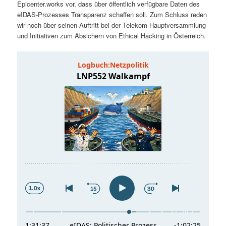
Epicenter.works vor, dass über öffentlich verfügbare Daten des
t
a
eIDAS-Prozesses Transparenz schaffen soll. Zum Schluss reden
wir noch über seinen Auftritt bei der Telekom-Hauptversammlung
s
l
und Initiativen zum Absichern von Ethical Hacking in Österreich.
p
t
r
s
i
p
n
r
g
i
e
n
n
g
e
n