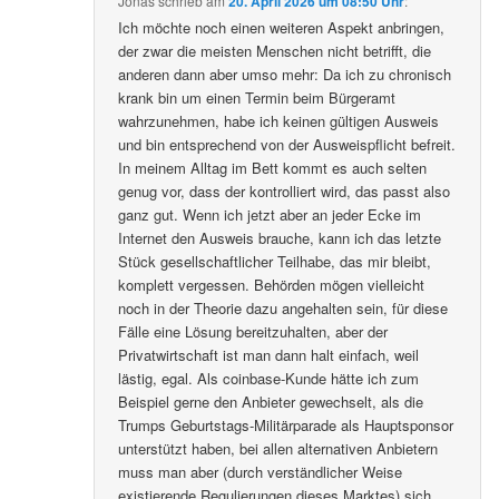
Jonas
schrieb
am
20. April 2026 um 08:50 Uhr
:
Ich möchte noch einen weiteren Aspekt anbringen,
der zwar die meisten Menschen nicht betrifft, die
anderen dann aber umso mehr: Da ich zu chronisch
krank bin um einen Termin beim Bürgeramt
wahrzunehmen, habe ich keinen gültigen Ausweis
und bin entsprechend von der Ausweispflicht befreit.
In meinem Alltag im Bett kommt es auch selten
genug vor, dass der kontrolliert wird, das passt also
ganz gut. Wenn ich jetzt aber an jeder Ecke im
Internet den Ausweis brauche, kann ich das letzte
Stück gesellschaftlicher Teilhabe, das mir bleibt,
komplett vergessen. Behörden mögen vielleicht
noch in der Theorie dazu angehalten sein, für diese
Fälle eine Lösung bereitzuhalten, aber der
Privatwirtschaft ist man dann halt einfach, weil
lästig, egal. Als coinbase-Kunde hätte ich zum
Beispiel gerne den Anbieter gewechselt, als die
Trumps Geburtstags-Militärparade als Hauptsponsor
unterstützt haben, bei allen alternativen Anbietern
muss man aber (durch verständlicher Weise
existierende Regulierungen dieses Marktes) sich