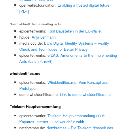
openwallet.foundation:
Enabling a trusted digital future
[PDF]
Ganz aktuell: implementing acts
epicenter.works:
Fünf Baustellen in der EU-Wallet
hpi.de:
Anja Lehmann
media.ccc.de:
EU’s Digital Identity Systems – Reality
Check and Techniques for Better Privacy
epicenter.works:
eIDAS: Amendments to the Implementing
Acts (batch 4, rev8)
whoidentifies.me
epicenter.works:
Whoidentifies.me: Vom Konzept zum
Prototypen
demo.whoidentifies.me:
Link to demo.whoidentifies.me
Telekom Hauptversammlung
epicenter.works:
Telekom Hauptversammlung 2026:
Kaputtes Internet – und wer dafür zahlt
netzbremse.de:
Netzbremse – Die Telekom drosselt das