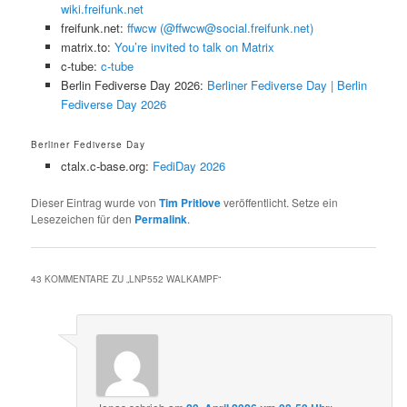
wiki.freifunk.net
freifunk.net:
ffwcw (@ffwcw@social.freifunk.net)
matrix.to:
You’re invited to talk on Matrix
c-tube:
c-tube
Berlin Fediverse Day 2026:
Berliner Fediverse Day | Berlin
Fediverse Day 2026
Berliner Fediverse Day
ctalx.c-base.org:
FediDay 2026
Dieser Eintrag wurde von
Tim Pritlove
veröffentlicht. Setze ein
Lesezeichen für den
Permalink
.
43 KOMMENTARE ZU „
LNP552 WALKAMPF
“