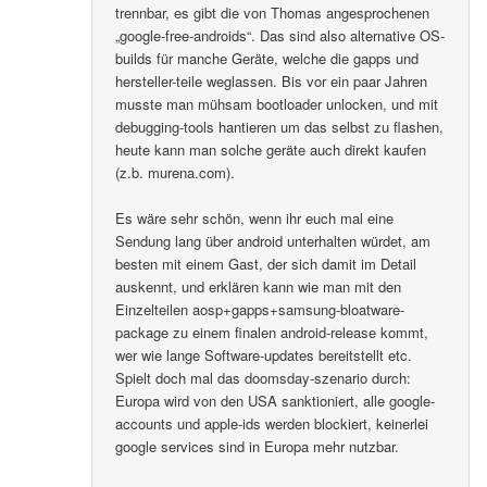
trennbar, es gibt die von Thomas angesprochenen
„google-free-androids“. Das sind also alternative OS-
builds für manche Geräte, welche die gapps und
hersteller-teile weglassen. Bis vor ein paar Jahren
musste man mühsam bootloader unlocken, und mit
debugging-tools hantieren um das selbst zu flashen,
heute kann man solche geräte auch direkt kaufen
(z.b. murena.com).
Es wäre sehr schön, wenn ihr euch mal eine
Sendung lang über android unterhalten würdet, am
besten mit einem Gast, der sich damit im Detail
auskennt, und erklären kann wie man mit den
Einzelteilen aosp+gapps+samsung-bloatware-
package zu einem finalen android-release kommt,
wer wie lange Software-updates bereitstellt etc.
Spielt doch mal das doomsday-szenario durch:
Europa wird von den USA sanktioniert, alle google-
accounts und apple-ids werden blockiert, keinerlei
google services sind in Europa mehr nutzbar.