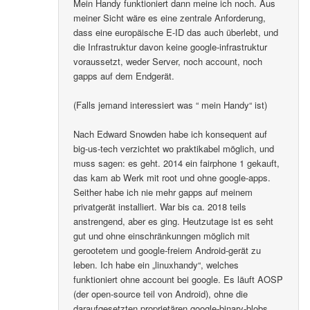
Mein Handy funktioniert dann meine ich noch. Aus
meiner Sicht wäre es eine zentrale Anforderung,
dass eine europäische E-ID das auch überlebt, und
die Infrastruktur davon keine google-infrastruktur
voraussetzt, weder Server, noch account, noch
gapps auf dem Endgerät.
(Falls jemand interessiert was “ mein Handy“ ist)
Nach Edward Snowden habe ich konsequent auf
big-us-tech verzichtet wo praktikabel möglich, und
muss sagen: es geht. 2014 ein fairphone 1 gekauft,
das kam ab Werk mit root und ohne google-apps.
Seither habe ich nie mehr gapps auf meinem
privatgerät installiert. War bis ca. 2018 teils
anstrengend, aber es ging. Heutzutage ist es seht
gut und ohne einschränkunngen möglich mit
gerootetem und google-freiem Android-gerät zu
leben. Ich habe ein „linuxhandy“, welches
funktioniert ohne account bei google. Es läuft AOSP
(der open-source teil von Android), ohne die
daraufgesetzten proprietären google-binary-blobs..