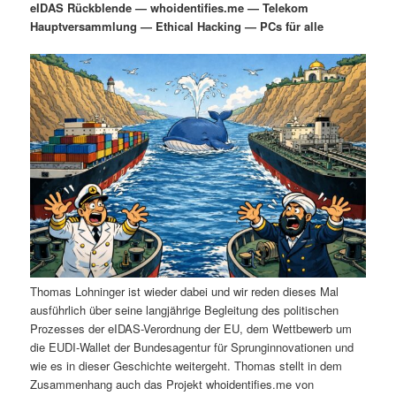
eIDAS Rückblende — whoidentifies.me — Telekom
i
s
Hauptversammlung — Ethical Hacking — PCs für alle
m
u
n
n
g
a
ä
n
e
v
n
i
r
d
g
a
e
ä
t
i
n
r
o
n
I
e
n
n
Thomas Lohninger ist wieder dabei und wir reden dieses Mal
h
I
ausführlich über seine langjährige Begleitung des politischen
Prozesses der eIDAS-Verordnung der EU, dem Wettbewerb um
a
n
die EUDI-Wallet der Bundesagentur für Sprunginnovationen und
wie es in dieser Geschichte weitergeht. Thomas stellt in dem
l
h
Zusammenhang auch das Projekt whoidentifies.me von