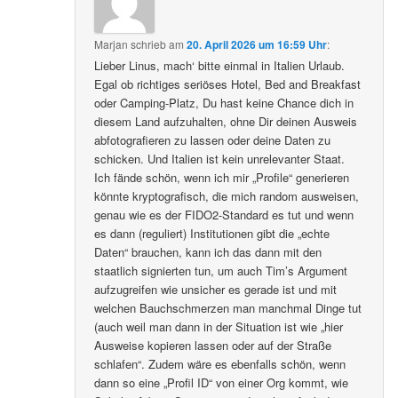
Marjan
schrieb
am
20. April 2026 um 16:59 Uhr
:
Lieber Linus, mach‘ bitte einmal in Italien Urlaub.
Egal ob richtiges seriöses Hotel, Bed and Breakfast
oder Camping-Platz, Du hast keine Chance dich in
diesem Land aufzuhalten, ohne Dir deinen Ausweis
abfotografieren zu lassen oder deine Daten zu
schicken. Und Italien ist kein unrelevanter Staat.
Ich fände schön, wenn ich mir „Profile“ generieren
könnte kryptografisch, die mich random ausweisen,
genau wie es der FIDO2-Standard es tut und wenn
es dann (reguliert) Institutionen gibt die „echte
Daten“ brauchen, kann ich das dann mit den
staatlich signierten tun, um auch Tim’s Argument
aufzugreifen wie unsicher es gerade ist und mit
welchen Bauchschmerzen man manchmal Dinge tut
(auch weil man dann in der Situation ist wie „hier
Ausweise kopieren lassen oder auf der Straße
schlafen“. Zudem wäre es ebenfalls schön, wenn
dann so eine „Profil ID“ von einer Org kommt, wie