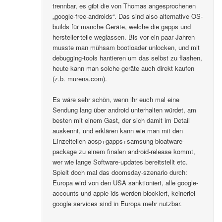
trennbar, es gibt die von Thomas angesprochenen
„google-free-androids“. Das sind also alternative OS-
builds für manche Geräte, welche die gapps und
hersteller-teile weglassen. Bis vor ein paar Jahren
musste man mühsam bootloader unlocken, und mit
debugging-tools hantieren um das selbst zu flashen,
heute kann man solche geräte auch direkt kaufen
(z.b. murena.com).
Es wäre sehr schön, wenn ihr euch mal eine
Sendung lang über android unterhalten würdet, am
besten mit einem Gast, der sich damit im Detail
auskennt, und erklären kann wie man mit den
Einzelteilen aosp+gapps+samsung-bloatware-
package zu einem finalen android-release kommt,
wer wie lange Software-updates bereitstellt etc.
Spielt doch mal das doomsday-szenario durch:
Europa wird von den USA sanktioniert, alle google-
accounts und apple-ids werden blockiert, keinerlei
google services sind in Europa mehr nutzbar.