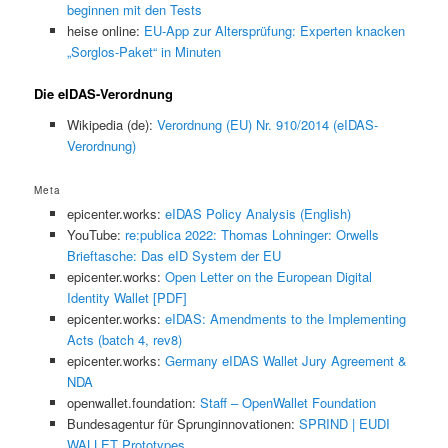
beginnen mit den Tests
heise online:
EU-App zur Altersprüfung: Experten knacken
„Sorglos-Paket“ in Minuten
Die eIDAS-Verordnung
Wikipedia (de):
Verordnung (EU) Nr. 910/2014 (eIDAS-
Verordnung)
Meta
epicenter.works:
eIDAS Policy Analysis (English)
YouTube:
re:publica 2022: Thomas Lohninger: Orwells
Brieftasche: Das eID System der EU
epicenter.works:
Open Letter on the European Digital
Identity Wallet [PDF]
epicenter.works:
eIDAS: Amendments to the Implementing
Acts (batch 4, rev8)
epicenter.works:
Germany eIDAS Wallet Jury Agreement &
NDA
openwallet.foundation:
Staff – OpenWallet Foundation
Bundesagentur für Sprunginnovationen:
SPRIND | EUDI
WALLET Prototypes