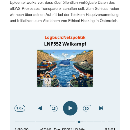
Epicenter.works vor, dass über öffentlich verfügbare Daten des
t
a
eIDAS-Prozesses Transparenz schaffen soll. Zum Schluss reden
wir noch über seinen Auftritt bei der Telekom-Hauptversammlung
s
l
und Initiativen zum Absichern von Ethical Hacking in Österreich.
p
t
r
s
i
p
n
r
g
i
e
n
n
g
e
n