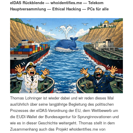
eIDAS Rückblende — whoidentifies.me — Telekom
i
s
Hauptversammlung — Ethical Hacking — PCs für alle
m
u
n
n
g
a
ä
n
e
v
n
i
r
d
g
a
e
ä
t
i
n
r
o
n
I
e
n
n
Thomas Lohninger ist wieder dabei und wir reden dieses Mal
h
I
ausführlich über seine langjährige Begleitung des politischen
Prozesses der eIDAS-Verordnung der EU, dem Wettbewerb um
a
n
die EUDI-Wallet der Bundesagentur für Sprunginnovationen und
wie es in dieser Geschichte weitergeht. Thomas stellt in dem
l
h
Zusammenhang auch das Projekt whoidentifies.me von