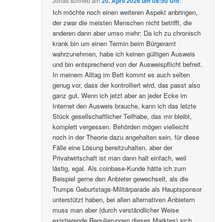
Jonas
schrieb
am
20. April 2026 um 08:50 Uhr
:
Ich möchte noch einen weiteren Aspekt anbringen,
der zwar die meisten Menschen nicht betrifft, die
anderen dann aber umso mehr: Da ich zu chronisch
krank bin um einen Termin beim Bürgeramt
wahrzunehmen, habe ich keinen gültigen Ausweis
und bin entsprechend von der Ausweispflicht befreit.
In meinem Alltag im Bett kommt es auch selten
genug vor, dass der kontrolliert wird, das passt also
ganz gut. Wenn ich jetzt aber an jeder Ecke im
Internet den Ausweis brauche, kann ich das letzte
Stück gesellschaftlicher Teilhabe, das mir bleibt,
komplett vergessen. Behörden mögen vielleicht
noch in der Theorie dazu angehalten sein, für diese
Fälle eine Lösung bereitzuhalten, aber der
Privatwirtschaft ist man dann halt einfach, weil
lästig, egal. Als coinbase-Kunde hätte ich zum
Beispiel gerne den Anbieter gewechselt, als die
Trumps Geburtstags-Militärparade als Hauptsponsor
unterstützt haben, bei allen alternativen Anbietern
muss man aber (durch verständlicher Weise
existierende Regulierungen dieses Marktes) sich