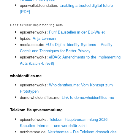
openwallet.foundation:
Enabling a trusted digital future
[PDF]
Ganz aktuell: implementing acts
epicenter.works:
Fünf Baustellen in der EU-Wallet
hpi.de:
Anja Lehmann
media.ccc.de:
EU’s Digital Identity Systems – Reality
Check and Techniques for Better Privacy
epicenter.works:
eIDAS: Amendments to the Implementing
Acts (batch 4, rev8)
whoidentifies.me
epicenter.works:
Whoidentifies.me: Vom Konzept zum
Prototypen
demo.whoidentifies.me:
Link to demo.whoidentifies.me
Telekom Hauptversammlung
epicenter.works:
Telekom Hauptversammlung 2026:
Kaputtes Internet – und wer dafür zahlt
netzbremse.de:
Netzbremse – Die Telekom drosselt das