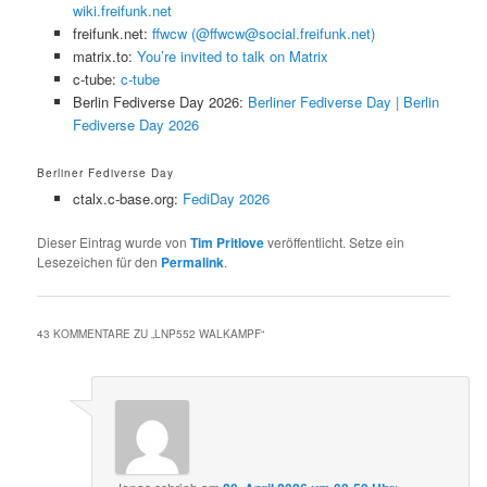
wiki.freifunk.net
freifunk.net:
ffwcw (@ffwcw@social.freifunk.net)
matrix.to:
You’re invited to talk on Matrix
c-tube:
c-tube
Berlin Fediverse Day 2026:
Berliner Fediverse Day | Berlin
Fediverse Day 2026
Berliner Fediverse Day
ctalx.c-base.org:
FediDay 2026
Dieser Eintrag wurde von
Tim Pritlove
veröffentlicht. Setze ein
Lesezeichen für den
Permalink
.
43 KOMMENTARE ZU „
LNP552 WALKAMPF
“