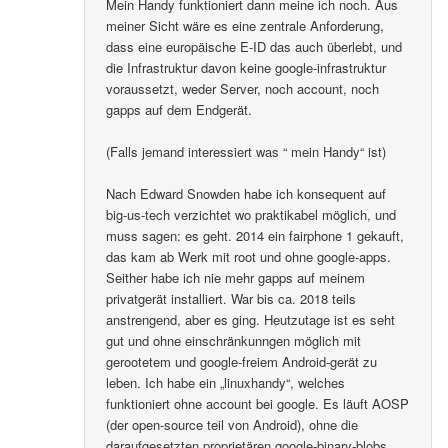
Mein Handy funktioniert dann meine ich noch. Aus
meiner Sicht wäre es eine zentrale Anforderung,
dass eine europäische E-ID das auch überlebt, und
die Infrastruktur davon keine google-infrastruktur
voraussetzt, weder Server, noch account, noch
gapps auf dem Endgerät.
(Falls jemand interessiert was “ mein Handy“ ist)
Nach Edward Snowden habe ich konsequent auf
big-us-tech verzichtet wo praktikabel möglich, und
muss sagen: es geht. 2014 ein fairphone 1 gekauft,
das kam ab Werk mit root und ohne google-apps.
Seither habe ich nie mehr gapps auf meinem
privatgerät installiert. War bis ca. 2018 teils
anstrengend, aber es ging. Heutzutage ist es seht
gut und ohne einschränkunngen möglich mit
gerootetem und google-freiem Android-gerät zu
leben. Ich habe ein „linuxhandy“, welches
funktioniert ohne account bei google. Es läuft AOSP
(der open-source teil von Android), ohne die
daraufgesetzten proprietären google-binary-blobs..