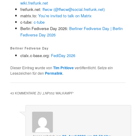
wiki.freifunk.net
freifunk.net:
ffwcw (@ffwcw@social.freifunk.net)
matrix.to:
You’re invited to talk on Matrix
c-tube:
c-tube
Berlin Fediverse Day 2026:
Berliner Fediverse Day | Berlin
Fediverse Day 2026
Berliner Fediverse Day
ctalx.c-base.org:
FediDay 2026
Dieser Eintrag wurde von
Tim Pritlove
veröffentlicht. Setze ein
Lesezeichen für den
Permalink
.
43 KOMMENTARE ZU „
LNP552 WALKAMPF
“