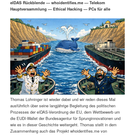
eIDAS Rückblende — whoidentifies.me — Telekom
i
s
Hauptversammlung — Ethical Hacking — PCs für alle
m
u
n
n
g
a
ä
n
e
v
n
i
r
d
g
a
e
ä
t
i
n
r
o
n
I
e
n
n
Thomas Lohninger ist wieder dabei und wir reden dieses Mal
h
I
ausführlich über seine langjährige Begleitung des politischen
Prozesses der eIDAS-Verordnung der EU, dem Wettbewerb um
a
n
die EUDI-Wallet der Bundesagentur für Sprunginnovationen und
wie es in dieser Geschichte weitergeht. Thomas stellt in dem
l
h
Zusammenhang auch das Projekt whoidentifies.me von