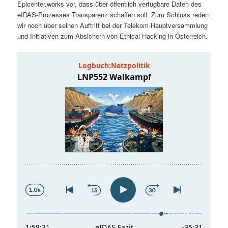
Epicenter.works vor, dass über öffentlich verfügbare Daten des
t
a
eIDAS-Prozesses Transparenz schaffen soll. Zum Schluss reden
wir noch über seinen Auftritt bei der Telekom-Hauptversammlung
s
l
und Initiativen zum Absichern von Ethical Hacking in Österreich.
p
t
r
s
i
p
n
r
g
i
e
n
n
g
e
n