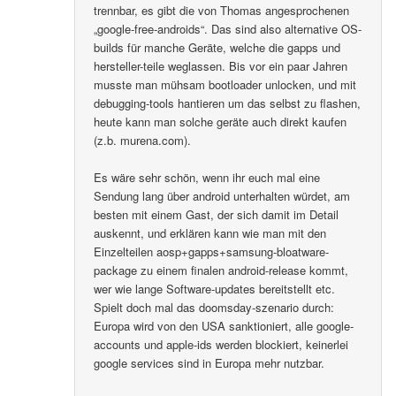
trennbar, es gibt die von Thomas angesprochenen
„google-free-androids“. Das sind also alternative OS-
builds für manche Geräte, welche die gapps und
hersteller-teile weglassen. Bis vor ein paar Jahren
musste man mühsam bootloader unlocken, und mit
debugging-tools hantieren um das selbst zu flashen,
heute kann man solche geräte auch direkt kaufen
(z.b. murena.com).
Es wäre sehr schön, wenn ihr euch mal eine
Sendung lang über android unterhalten würdet, am
besten mit einem Gast, der sich damit im Detail
auskennt, und erklären kann wie man mit den
Einzelteilen aosp+gapps+samsung-bloatware-
package zu einem finalen android-release kommt,
wer wie lange Software-updates bereitstellt etc.
Spielt doch mal das doomsday-szenario durch:
Europa wird von den USA sanktioniert, alle google-
accounts und apple-ids werden blockiert, keinerlei
google services sind in Europa mehr nutzbar.