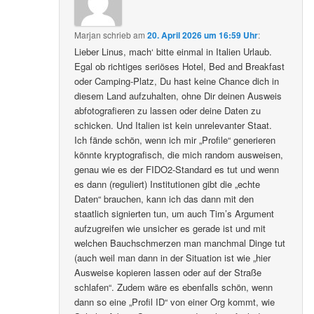
Marjan
schrieb
am
20. April 2026 um 16:59 Uhr
:
Lieber Linus, mach‘ bitte einmal in Italien Urlaub.
Egal ob richtiges seriöses Hotel, Bed and Breakfast
oder Camping-Platz, Du hast keine Chance dich in
diesem Land aufzuhalten, ohne Dir deinen Ausweis
abfotografieren zu lassen oder deine Daten zu
schicken. Und Italien ist kein unrelevanter Staat.
Ich fände schön, wenn ich mir „Profile“ generieren
könnte kryptografisch, die mich random ausweisen,
genau wie es der FIDO2-Standard es tut und wenn
es dann (reguliert) Institutionen gibt die „echte
Daten“ brauchen, kann ich das dann mit den
staatlich signierten tun, um auch Tim’s Argument
aufzugreifen wie unsicher es gerade ist und mit
welchen Bauchschmerzen man manchmal Dinge tut
(auch weil man dann in der Situation ist wie „hier
Ausweise kopieren lassen oder auf der Straße
schlafen“. Zudem wäre es ebenfalls schön, wenn
dann so eine „Profil ID“ von einer Org kommt, wie