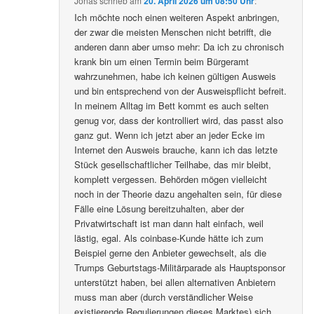
Jonas
schrieb
am
20. April 2026 um 08:50 Uhr
:
Ich möchte noch einen weiteren Aspekt anbringen,
der zwar die meisten Menschen nicht betrifft, die
anderen dann aber umso mehr: Da ich zu chronisch
krank bin um einen Termin beim Bürgeramt
wahrzunehmen, habe ich keinen gültigen Ausweis
und bin entsprechend von der Ausweispflicht befreit.
In meinem Alltag im Bett kommt es auch selten
genug vor, dass der kontrolliert wird, das passt also
ganz gut. Wenn ich jetzt aber an jeder Ecke im
Internet den Ausweis brauche, kann ich das letzte
Stück gesellschaftlicher Teilhabe, das mir bleibt,
komplett vergessen. Behörden mögen vielleicht
noch in der Theorie dazu angehalten sein, für diese
Fälle eine Lösung bereitzuhalten, aber der
Privatwirtschaft ist man dann halt einfach, weil
lästig, egal. Als coinbase-Kunde hätte ich zum
Beispiel gerne den Anbieter gewechselt, als die
Trumps Geburtstags-Militärparade als Hauptsponsor
unterstützt haben, bei allen alternativen Anbietern
muss man aber (durch verständlicher Weise
existierende Regulierungen dieses Marktes) sich