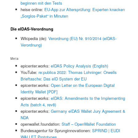
beginnen mit den Tests
heise online:
EU-App zur Altersprüfung: Experten knacken
„Sorglos-Paket“ in Minuten
Die eIDAS-Verordnung
Wikipedia (de):
Verordnung (EU) Nr. 910/2014 (eIDAS-
Verordnung)
Meta
epicenter.works:
eIDAS Policy Analysis (English)
YouTube:
re:publica 2022: Thomas Lohninger: Orwells
Brieftasche: Das eID System der EU
epicenter.works:
Open Letter on the European Digital
Identity Wallet [PDF]
epicenter.works:
eIDAS: Amendments to the Implementing
Acts (batch 4, rev8)
epicenter.works:
Germany eIDAS Wallet Jury Agreement &
NDA
openwallet.foundation:
Staff – OpenWallet Foundation
Bundesagentur für Sprunginnovationen:
SPRIND | EUDI
WALLET Prototypes