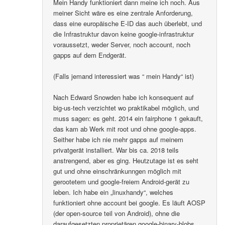
Mein Handy funktioniert dann meine ich noch. Aus
meiner Sicht wäre es eine zentrale Anforderung,
dass eine europäische E-ID das auch überlebt, und
die Infrastruktur davon keine google-infrastruktur
voraussetzt, weder Server, noch account, noch
gapps auf dem Endgerät.
(Falls jemand interessiert was “ mein Handy“ ist)
Nach Edward Snowden habe ich konsequent auf
big-us-tech verzichtet wo praktikabel möglich, und
muss sagen: es geht. 2014 ein fairphone 1 gekauft,
das kam ab Werk mit root und ohne google-apps.
Seither habe ich nie mehr gapps auf meinem
privatgerät installiert. War bis ca. 2018 teils
anstrengend, aber es ging. Heutzutage ist es seht
gut und ohne einschränkunngen möglich mit
gerootetem und google-freiem Android-gerät zu
leben. Ich habe ein „linuxhandy“, welches
funktioniert ohne account bei google. Es läuft AOSP
(der open-source teil von Android), ohne die
daraufgesetzten proprietären google-binary-blobs..