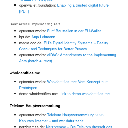
openwallet.foundation:
Enabling a trusted digital future
[PDF]
Ganz aktuell: implementing acts
epicenter.works:
Fünf Baustellen in der EU-Wallet
hpi.de:
Anja Lehmann
media.ccc.de:
EU’s Digital Identity Systems – Reality
Check and Techniques for Better Privacy
epicenter.works:
eIDAS: Amendments to the Implementing
Acts (batch 4, rev8)
whoidentifies.me
epicenter.works:
Whoidentifies.me: Vom Konzept zum
Prototypen
demo.whoidentifies.me:
Link to demo.whoidentifies.me
Telekom Hauptversammlung
epicenter.works:
Telekom Hauptversammlung 2026:
Kaputtes Internet – und wer dafür zahlt
netzbremse.de:
Netzbremse – Die Telekom drosselt das