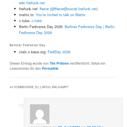
wiki.freifunk.net
freifunk.net:
ffwcw (@ffwcw@social.freifunk.net)
matrix.to:
You’re invited to talk on Matrix
c-tube:
c-tube
Berlin Fediverse Day 2026:
Berliner Fediverse Day | Berlin
Fediverse Day 2026
Berliner Fediverse Day
ctalx.c-base.org:
FediDay 2026
Dieser Eintrag wurde von
Tim Pritlove
veröffentlicht. Setze ein
Lesezeichen für den
Permalink
.
43 KOMMENTARE ZU „
LNP552 WALKAMPF
“