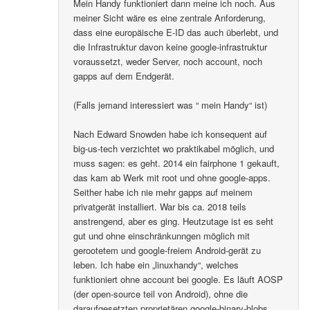
Mein Handy funktioniert dann meine ich noch. Aus
meiner Sicht wäre es eine zentrale Anforderung,
dass eine europäische E-ID das auch überlebt, und
die Infrastruktur davon keine google-infrastruktur
voraussetzt, weder Server, noch account, noch
gapps auf dem Endgerät.
(Falls jemand interessiert was “ mein Handy“ ist)
Nach Edward Snowden habe ich konsequent auf
big-us-tech verzichtet wo praktikabel möglich, und
muss sagen: es geht. 2014 ein fairphone 1 gekauft,
das kam ab Werk mit root und ohne google-apps.
Seither habe ich nie mehr gapps auf meinem
privatgerät installiert. War bis ca. 2018 teils
anstrengend, aber es ging. Heutzutage ist es seht
gut und ohne einschränkunngen möglich mit
gerootetem und google-freiem Android-gerät zu
leben. Ich habe ein „linuxhandy“, welches
funktioniert ohne account bei google. Es läuft AOSP
(der open-source teil von Android), ohne die
daraufgesetzten proprietären google-binary-blobs..