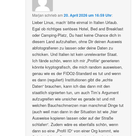
Marjan
schrieb
am
20. April 2026 um 16:59 Uhr
:
Lieber Linus, mach‘ bitte einmal in Italien Urlaub.
Egal ob richtiges seriöses Hotel, Bed and Breakfast
oder Camping-Platz, Du hast keine Chance dich in
diesem Land aufzuhalten, ohne Dir deinen Ausweis
abfotografieren zu lassen oder deine Daten zu
schicken. Und Italien ist kein unrelevanter Staat.
Ich fände schön, wenn ich mir „Profile“ generieren
könnte kryptografisch, die mich random ausweisen,
genau wie es der FIDO2-Standard es tut und wenn
es dann (reguliert) Institutionen gibt die „echte
Daten“ brauchen, kann ich das dann mit den
staatlich signierten tun, um auch Tim’s Argument
aufzugreifen wie unsicher es gerade ist und mit
welchen Bauchschmerzen man manchmal Dinge tut
(auch weil man dann in der Situation ist wie „hier
Ausweise kopieren lassen oder auf der Straße
schlafen“. Zudem wäre es ebenfalls schön, wenn
dann so eine „Profil ID“ von einer Org kommt, wie