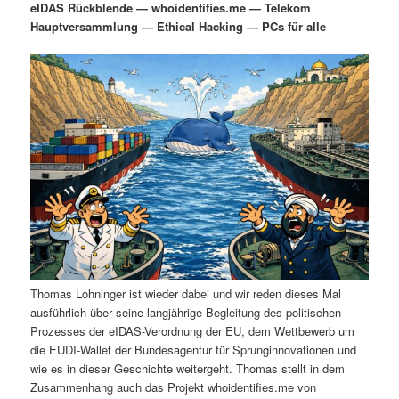
eIDAS Rückblende — whoidentifies.me — Telekom
i
s
Hauptversammlung — Ethical Hacking — PCs für alle
m
u
n
n
g
a
ä
n
e
v
n
i
r
d
g
a
e
ä
t
i
n
r
o
n
I
e
n
n
Thomas Lohninger ist wieder dabei und wir reden dieses Mal
h
I
ausführlich über seine langjährige Begleitung des politischen
Prozesses der eIDAS-Verordnung der EU, dem Wettbewerb um
a
n
die EUDI-Wallet der Bundesagentur für Sprunginnovationen und
wie es in dieser Geschichte weitergeht. Thomas stellt in dem
l
h
Zusammenhang auch das Projekt whoidentifies.me von