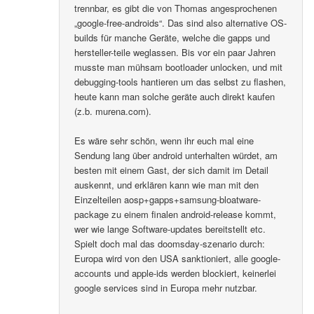
trennbar, es gibt die von Thomas angesprochenen
„google-free-androids“. Das sind also alternative OS-
builds für manche Geräte, welche die gapps und
hersteller-teile weglassen. Bis vor ein paar Jahren
musste man mühsam bootloader unlocken, und mit
debugging-tools hantieren um das selbst zu flashen,
heute kann man solche geräte auch direkt kaufen
(z.b. murena.com).
Es wäre sehr schön, wenn ihr euch mal eine
Sendung lang über android unterhalten würdet, am
besten mit einem Gast, der sich damit im Detail
auskennt, und erklären kann wie man mit den
Einzelteilen aosp+gapps+samsung-bloatware-
package zu einem finalen android-release kommt,
wer wie lange Software-updates bereitstellt etc.
Spielt doch mal das doomsday-szenario durch:
Europa wird von den USA sanktioniert, alle google-
accounts und apple-ids werden blockiert, keinerlei
google services sind in Europa mehr nutzbar.