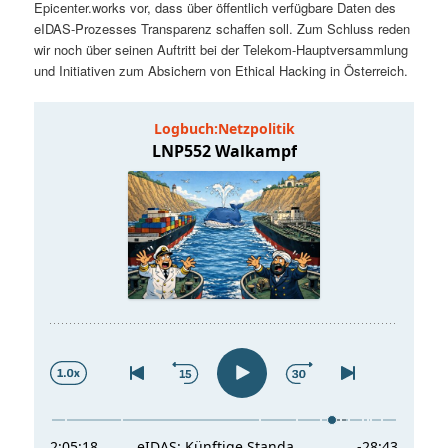
Epicenter.works vor, dass über öffentlich verfügbare Daten des
t
a
eIDAS-Prozesses Transparenz schaffen soll. Zum Schluss reden
wir noch über seinen Auftritt bei der Telekom-Hauptversammlung
s
l
und Initiativen zum Absichern von Ethical Hacking in Österreich.
p
t
r
s
i
p
n
r
g
i
e
n
n
g
e
n