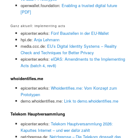
openwallet.foundation:
Enabling a trusted digital future
[PDF]
Ganz aktuell: implementing acts
epicenter.works:
Fünf Baustellen in der EU-Wallet
hpi.de:
Anja Lehmann
media.ccc.de:
EU’s Digital Identity Systems – Reality
Check and Techniques for Better Privacy
epicenter.works:
eIDAS: Amendments to the Implementing
Acts (batch 4, rev8)
whoidentifies.me
epicenter.works:
Whoidentifies.me: Vom Konzept zum
Prototypen
demo.whoidentifies.me:
Link to demo.whoidentifies.me
Telekom Hauptversammlung
epicenter.works:
Telekom Hauptversammlung 2026:
Kaputtes Internet – und wer dafür zahlt
netzbremse.de:
Netzbremse – Die Telekom drosselt das