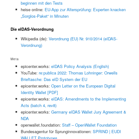
beginnen mit den Tests
heise online:
EU-App zur Altersprüfung: Experten knacken
„Sorglos-Paket“ in Minuten
Die eIDAS-Verordnung
Wikipedia (de):
Verordnung (EU) Nr. 910/2014 (eIDAS-
Verordnung)
Meta
epicenter.works:
eIDAS Policy Analysis (English)
YouTube:
re:publica 2022: Thomas Lohninger: Orwells
Brieftasche: Das eID System der EU
epicenter.works:
Open Letter on the European Digital
Identity Wallet [PDF]
epicenter.works:
eIDAS: Amendments to the Implementing
Acts (batch 4, rev8)
epicenter.works:
Germany eIDAS Wallet Jury Agreement &
NDA
openwallet.foundation:
Staff – OpenWallet Foundation
Bundesagentur für Sprunginnovationen:
SPRIND | EUDI
WALLET Prototypes