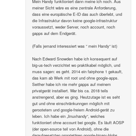
Mein Handy funktioniert dann meine ich noch. Aus
meiner Sicht wäre es eine zentrale Anforderung,
dass eine europäische E-ID das auch überlebt, und
die Infrastruktur davon keine google-infrastruktur
voraussetzt, weder Server, noch account, noch
gapps auf dem Endgerät.
(Falls jemand interessiert was “ mein Handy“ ist)
Nach Edward Snowden habe ich konsequent auf
big-us-tech verzichtet wo praktikabel möglich, und
muss sagen: es geht. 2014 ein fairphone 1 gekauft,
das kam ab Werk mit root und ohne google-apps.
Seither habe ich nie mehr gapps auf meinem
privatgerät installiert. War bis ca. 2018 teils
anstrengend, aber es ging. Heutzutage ist es seht
gut und ohne einschränkunngen möglich mit
gerootetem und google-freiem Android-gerät zu
leben. Ich habe ein „linuxhandy“, welches
funktioniert ohne account bei google. Es läuft AOSP
(der open-source teil von Android), ohne die
daraufgesetzten proprietären google-binary-blobs..