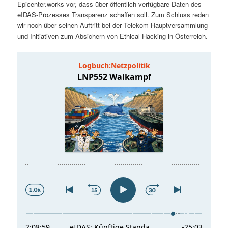
Epicenter.works vor, dass über öffentlich verfügbare Daten des
t
a
eIDAS-Prozesses Transparenz schaffen soll. Zum Schluss reden
wir noch über seinen Auftritt bei der Telekom-Hauptversammlung
s
l
und Initiativen zum Absichern von Ethical Hacking in Österreich.
p
t
r
s
i
p
n
r
g
i
e
n
n
g
e
n