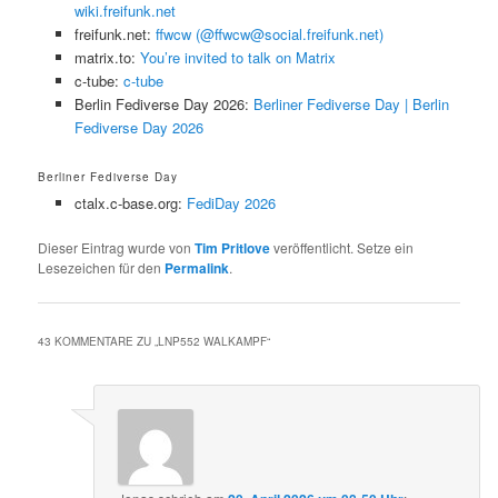
wiki.freifunk.net
freifunk.net:
ffwcw (@ffwcw@social.freifunk.net)
matrix.to:
You’re invited to talk on Matrix
c-tube:
c-tube
Berlin Fediverse Day 2026:
Berliner Fediverse Day | Berlin
Fediverse Day 2026
Berliner Fediverse Day
ctalx.c-base.org:
FediDay 2026
Dieser Eintrag wurde von
Tim Pritlove
veröffentlicht. Setze ein
Lesezeichen für den
Permalink
.
43 KOMMENTARE ZU „
LNP552 WALKAMPF
“