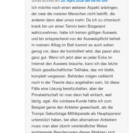
Jonas
schrieb
am
20. April 2026 um 08:50 Uhr
:
Ich möchte noch einen weiteren Aspekt anbringen,
der zwar die meisten Menschen nicht betrifft, die
anderen dann aber umso mehr: Da ich zu chronisch
krank bin um einen Termin beim Bürgeramt
wahrzunehmen, habe ich keinen gültigen Ausweis
und bin entsprechend von der Ausweispflicht befreit.
In meinem Alltag im Bett kommt es auch selten
genug vor, dass der kontrolliert wird, das passt also
ganz gut. Wenn ich jetzt aber an jeder Ecke im
Internet den Ausweis brauche, kann ich das letzte
Stück gesellschaftlicher Teilhabe, das mir bleibt,
komplett vergessen. Behörden mögen vielleicht
noch in der Theorie dazu angehalten sein, für diese
Fälle eine Lösung bereitzuhalten, aber der
Privatwirtschaft ist man dann halt einfach, weil
lästig, egal. Als coinbase-Kunde hätte ich zum
Beispiel gerne den Anbieter gewechselt, als die
Trumps Geburtstags-Militärparade als Hauptsponsor
unterstützt haben, bei allen alternativen Anbietern
muss man aber (durch verständlicher Weise
existierende Regulierungen dieses Marktes) sich