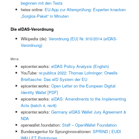
beginnen mit den Tests
heise online:
EU-App zur Altersprüfung: Experten knacken
„Sorglos-Paket“ in Minuten
Die eIDAS-Verordnung
Wikipedia (de):
Verordnung (EU) Nr. 910/2014 (eIDAS-
Verordnung)
Meta
epicenter.works:
eIDAS Policy Analysis (English)
YouTube:
re:publica 2022: Thomas Lohninger: Orwells
Brieftasche: Das eID System der EU
epicenter.works:
Open Letter on the European Digital
Identity Wallet [PDF]
epicenter.works:
eIDAS: Amendments to the Implementing
Acts (batch 4, rev8)
epicenter.works:
Germany eIDAS Wallet Jury Agreement &
NDA
openwallet.foundation:
Staff – OpenWallet Foundation
Bundesagentur für Sprunginnovationen:
SPRIND | EUDI
WALLET Prototypes