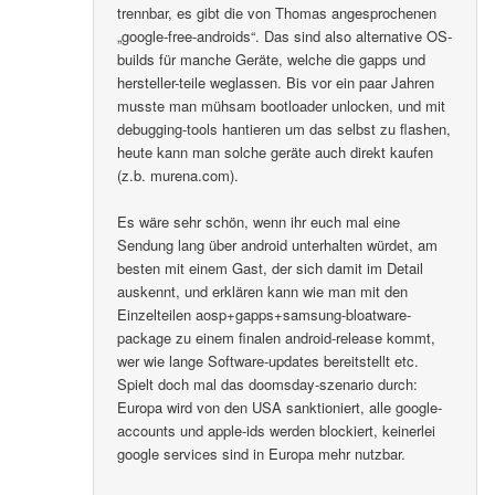
trennbar, es gibt die von Thomas angesprochenen
„google-free-androids“. Das sind also alternative OS-
builds für manche Geräte, welche die gapps und
hersteller-teile weglassen. Bis vor ein paar Jahren
musste man mühsam bootloader unlocken, und mit
debugging-tools hantieren um das selbst zu flashen,
heute kann man solche geräte auch direkt kaufen
(z.b. murena.com).
Es wäre sehr schön, wenn ihr euch mal eine
Sendung lang über android unterhalten würdet, am
besten mit einem Gast, der sich damit im Detail
auskennt, und erklären kann wie man mit den
Einzelteilen aosp+gapps+samsung-bloatware-
package zu einem finalen android-release kommt,
wer wie lange Software-updates bereitstellt etc.
Spielt doch mal das doomsday-szenario durch:
Europa wird von den USA sanktioniert, alle google-
accounts und apple-ids werden blockiert, keinerlei
google services sind in Europa mehr nutzbar.