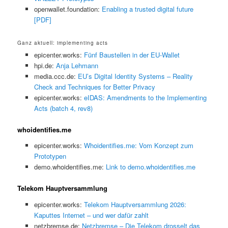
openwallet.foundation:
Enabling a trusted digital future
[PDF]
Ganz aktuell: implementing acts
epicenter.works:
Fünf Baustellen in der EU-Wallet
hpi.de:
Anja Lehmann
media.ccc.de:
EU’s Digital Identity Systems – Reality
Check and Techniques for Better Privacy
epicenter.works:
eIDAS: Amendments to the Implementing
Acts (batch 4, rev8)
whoidentifies.me
epicenter.works:
Whoidentifies.me: Vom Konzept zum
Prototypen
demo.whoidentifies.me:
Link to demo.whoidentifies.me
Telekom Hauptversammlung
epicenter.works:
Telekom Hauptversammlung 2026:
Kaputtes Internet – und wer dafür zahlt
netzbremse.de:
Netzbremse – Die Telekom drosselt das