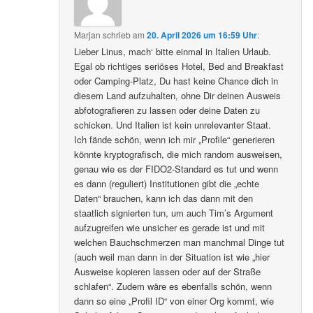
Marjan
schrieb
am
20. April 2026 um 16:59 Uhr
:
Lieber Linus, mach‘ bitte einmal in Italien Urlaub.
Egal ob richtiges seriöses Hotel, Bed and Breakfast
oder Camping-Platz, Du hast keine Chance dich in
diesem Land aufzuhalten, ohne Dir deinen Ausweis
abfotografieren zu lassen oder deine Daten zu
schicken. Und Italien ist kein unrelevanter Staat.
Ich fände schön, wenn ich mir „Profile“ generieren
könnte kryptografisch, die mich random ausweisen,
genau wie es der FIDO2-Standard es tut und wenn
es dann (reguliert) Institutionen gibt die „echte
Daten“ brauchen, kann ich das dann mit den
staatlich signierten tun, um auch Tim’s Argument
aufzugreifen wie unsicher es gerade ist und mit
welchen Bauchschmerzen man manchmal Dinge tut
(auch weil man dann in der Situation ist wie „hier
Ausweise kopieren lassen oder auf der Straße
schlafen“. Zudem wäre es ebenfalls schön, wenn
dann so eine „Profil ID“ von einer Org kommt, wie