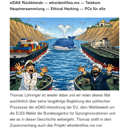
eIDAS Rückblende — whoidentifies.me — Telekom
i
s
Hauptversammlung — Ethical Hacking — PCs für alle
m
u
n
n
g
a
ä
n
e
v
n
i
r
d
g
a
e
ä
t
i
n
r
o
n
I
e
n
n
Thomas Lohninger ist wieder dabei und wir reden dieses Mal
h
I
ausführlich über seine langjährige Begleitung des politischen
Prozesses der eIDAS-Verordnung der EU, dem Wettbewerb um
a
n
die EUDI-Wallet der Bundesagentur für Sprunginnovationen und
wie es in dieser Geschichte weitergeht. Thomas stellt in dem
l
h
Zusammenhang auch das Projekt whoidentifies.me von