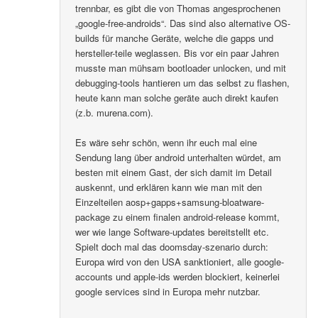
trennbar, es gibt die von Thomas angesprochenen
„google-free-androids“. Das sind also alternative OS-
builds für manche Geräte, welche die gapps und
hersteller-teile weglassen. Bis vor ein paar Jahren
musste man mühsam bootloader unlocken, und mit
debugging-tools hantieren um das selbst zu flashen,
heute kann man solche geräte auch direkt kaufen
(z.b. murena.com).
Es wäre sehr schön, wenn ihr euch mal eine
Sendung lang über android unterhalten würdet, am
besten mit einem Gast, der sich damit im Detail
auskennt, und erklären kann wie man mit den
Einzelteilen aosp+gapps+samsung-bloatware-
package zu einem finalen android-release kommt,
wer wie lange Software-updates bereitstellt etc.
Spielt doch mal das doomsday-szenario durch:
Europa wird von den USA sanktioniert, alle google-
accounts und apple-ids werden blockiert, keinerlei
google services sind in Europa mehr nutzbar.