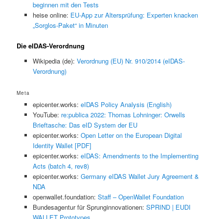
beginnen mit den Tests
heise online:
EU-App zur Altersprüfung: Experten knacken
„Sorglos-Paket“ in Minuten
Die eIDAS-Verordnung
Wikipedia (de):
Verordnung (EU) Nr. 910/2014 (eIDAS-
Verordnung)
Meta
epicenter.works:
eIDAS Policy Analysis (English)
YouTube:
re:publica 2022: Thomas Lohninger: Orwells
Brieftasche: Das eID System der EU
epicenter.works:
Open Letter on the European Digital
Identity Wallet [PDF]
epicenter.works:
eIDAS: Amendments to the Implementing
Acts (batch 4, rev8)
epicenter.works:
Germany eIDAS Wallet Jury Agreement &
NDA
openwallet.foundation:
Staff – OpenWallet Foundation
Bundesagentur für Sprunginnovationen:
SPRIND | EUDI
WALLET Prototypes