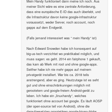
Mein Handy funktioniert dann meine ich noch. Aus
meiner Sicht wäre es eine zentrale Anforderung,
dass eine europäische E-ID das auch überlebt, und
die Infrastruktur davon keine google-infrastruktur
voraussetzt, weder Server, noch account, noch
gapps auf dem Endgerät.
(Falls jemand interessiert was “ mein Handy“ ist)
Nach Edward Snowden habe ich konsequent auf
big-us-tech verzichtet wo praktikabel möglich, und
muss sagen: es geht. 2014 ein fairphone 1 gekauft,
das kam ab Werk mit root und ohne google-apps.
Seither habe ich nie mehr gapps auf meinem
privatgerät installiert. War bis ca. 2018 teils
anstrengend, aber es ging. Heutzutage ist es seht
gut und ohne einschränkunngen möglich mit
gerootetem und google-freiem Android-gerät zu
leben. Ich habe ein „linuxhandy“, welches
funktioniert ohne account bei google. Es läuft AOSP
(der open-source teil von Android), ohne die
daraufgesetzten proprietären google-binary-blobs..