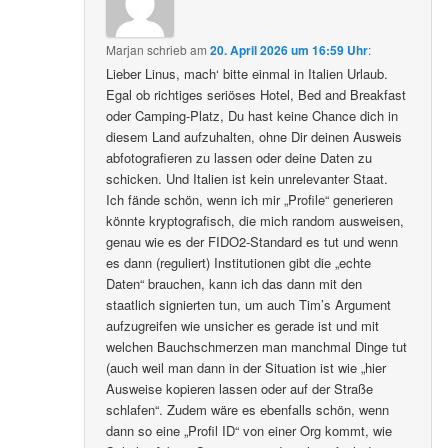
Marjan
schrieb
am
20. April 2026 um 16:59 Uhr
:
Lieber Linus, mach‘ bitte einmal in Italien Urlaub.
Egal ob richtiges seriöses Hotel, Bed and Breakfast
oder Camping-Platz, Du hast keine Chance dich in
diesem Land aufzuhalten, ohne Dir deinen Ausweis
abfotografieren zu lassen oder deine Daten zu
schicken. Und Italien ist kein unrelevanter Staat.
Ich fände schön, wenn ich mir „Profile“ generieren
könnte kryptografisch, die mich random ausweisen,
genau wie es der FIDO2-Standard es tut und wenn
es dann (reguliert) Institutionen gibt die „echte
Daten“ brauchen, kann ich das dann mit den
staatlich signierten tun, um auch Tim’s Argument
aufzugreifen wie unsicher es gerade ist und mit
welchen Bauchschmerzen man manchmal Dinge tut
(auch weil man dann in der Situation ist wie „hier
Ausweise kopieren lassen oder auf der Straße
schlafen“. Zudem wäre es ebenfalls schön, wenn
dann so eine „Profil ID“ von einer Org kommt, wie