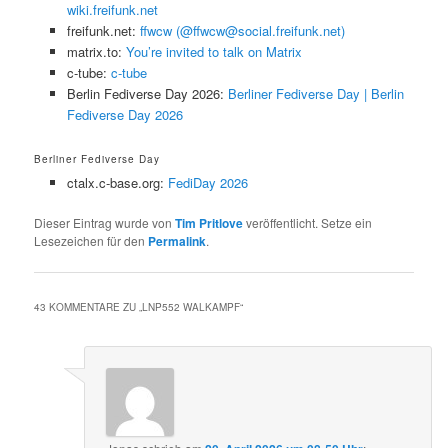
wiki.freifunk.net
freifunk.net:
ffwcw (@ffwcw@social.freifunk.net)
matrix.to:
You’re invited to talk on Matrix
c-tube:
c-tube
Berlin Fediverse Day 2026:
Berliner Fediverse Day | Berlin
Fediverse Day 2026
Berliner Fediverse Day
ctalx.c-base.org:
FediDay 2026
Dieser Eintrag wurde von
Tim Pritlove
veröffentlicht. Setze ein
Lesezeichen für den
Permalink
.
43 KOMMENTARE ZU „
LNP552 WALKAMPF
“