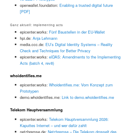
openwallet.foundation:
Enabling a trusted digital future
[PDF]
Ganz aktuell: implementing acts
epicenter.works:
Fünf Baustellen in der EU-Wallet
hpi.de:
Anja Lehmann
media.ccc.de:
EU’s Digital Identity Systems – Reality
Check and Techniques for Better Privacy
epicenter.works:
eIDAS: Amendments to the Implementing
Acts (batch 4, rev8)
whoidentifies.me
epicenter.works:
Whoidentifies.me: Vom Konzept zum
Prototypen
demo.whoidentifies.me:
Link to demo.whoidentifies.me
Telekom Hauptversammlung
epicenter.works:
Telekom Hauptversammlung 2026:
Kaputtes Internet – und wer dafür zahlt
netzbremse.de:
Netzbremse – Die Telekom drosselt das