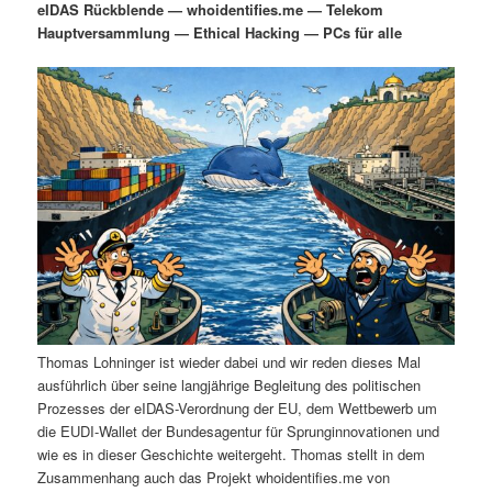
eIDAS Rückblende — whoidentifies.me — Telekom
i
s
Hauptversammlung — Ethical Hacking — PCs für alle
m
u
n
n
g
a
ä
n
e
v
n
i
r
d
g
a
e
ä
t
i
n
r
o
n
I
e
n
n
Thomas Lohninger ist wieder dabei und wir reden dieses Mal
h
I
ausführlich über seine langjährige Begleitung des politischen
Prozesses der eIDAS-Verordnung der EU, dem Wettbewerb um
a
n
die EUDI-Wallet der Bundesagentur für Sprunginnovationen und
wie es in dieser Geschichte weitergeht. Thomas stellt in dem
l
h
Zusammenhang auch das Projekt whoidentifies.me von