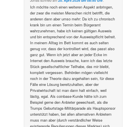
Jonas
schrieb
am
20. April 2026 um 08:50 Uhr
:
Ich möchte noch einen weiteren Aspekt anbringen,
der zwar die meisten Menschen nicht betrifft, die
anderen dann aber umso mehr: Da ich zu chronisch
krank bin um einen Termin beim Bürgeramt
wahrzunehmen, habe ich keinen gültigen Ausweis
und bin entsprechend von der Ausweispflicht befreit.
In meinem Alltag im Bett kommt es auch selten
genug vor, dass der kontrolliert wird, das passt also
ganz gut. Wenn ich jetzt aber an jeder Ecke im
Internet den Ausweis brauche, kann ich das letzte
Stück gesellschaftlicher Teilhabe, das mir bleibt,
komplett vergessen. Behörden mögen vielleicht
noch in der Theorie dazu angehalten sein, für diese
Fälle eine Lösung bereitzuhalten, aber der
Privatwirtschaft ist man dann halt einfach, weil
lästig, egal. Als coinbase-Kunde hätte ich zum
Beispiel gerne den Anbieter gewechselt, als die
Trumps Geburtstags-Militärparade als Hauptsponsor
unterstützt haben, bei allen alternativen Anbietern
muss man aber (durch verständlicher Weise
existierende Regulierungen dieses Marktes) sich