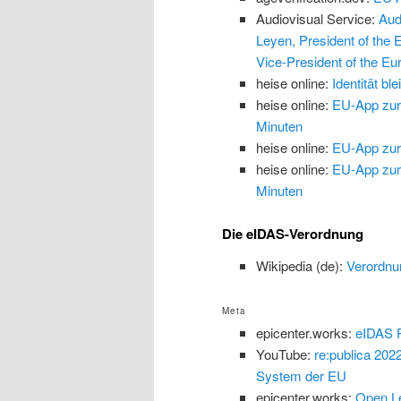
Audiovisual Service:
Aud
Leyen, President of the
Vice-President of the Eu
heise online:
Identität b
heise online:
EU-App zur 
Minuten
heise online:
EU-App zur 
heise online:
EU-App zur 
Minuten
Die eIDAS-Verordnung
Wikipedia (de):
Verordnu
Meta
epicenter.works:
eIDAS P
YouTube:
re:publica 202
System der EU
epicenter.works:
Open Le