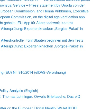
iovisual Service – Press statement by Ursula von der
 European Commission, and Henna Virkkunen, Executive
ropean Commission, on the digital age verification app
leibt geheim: EU-App für Altersnachweis kommt
Altersprüfung: Experten knacken „Sorglos-Paket“ in
Alterskontrolle: Fünf Staaten beginnen mit den Tests
Altersprüfung: Experten knacken „Sorglos-Paket“ in
ng (EU) Nr. 910/2014 (eIDAS-Verordnung)
olicy Analysis (English)
2: Thomas Lohninger: Orwells Brieftasche: Das eID
tter on the European Digital Identity Wallet [PDF]