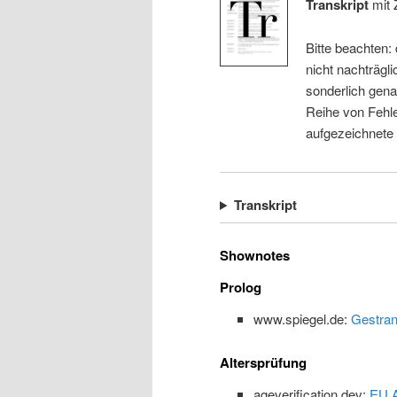
Transkript
mit 
Bitte beachten:
nicht nachträgli
sonderlich gena
Reihe von Fehle
aufgezeichnete
Transkript
Shownotes
Prolog
www.spiegel.de:
Gestran
Altersprüfung
ageverification.dev:
EU A