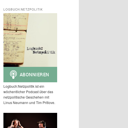
c
h
LOGBUCH:NETZPOLITIK
e
n
Logbuch:Netzpolitik ist ein
wöchentlicher Podcast über das
netzpolitische Geschehen mit
Linus Neumann und Tim Pritlove.