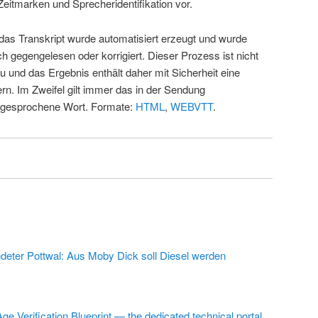
Zeitmarken und Sprecheridentifikation vor.
 das Transkript wurde automatisiert erzeugt und wurde
ch gegengelesen oder korrigiert. Dieser Prozess ist nicht
u und das Ergebnis enthält daher mit Sicherheit eine
rn. Im Zweifel gilt immer das in der Sendung
 gesprochene Wort. Formate:
HTML
,
WEBVTT
.
deter Pottwal: Aus Moby Dick soll Diesel werden
ge Verification Blueprint — the dedicated technical portal