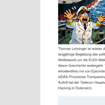
n
r
I
e
n
n
h
I
Thomas Lohninger ist wieder d
a
n
langjährige Begleitung des po
Wettbewerb um die EUDI-Walle
l
h
dieser Geschichte weitergeht
whoidentifies.me von Epicenter
t
a
eIDAS-Prozesses Transparenz 
Auftritt bei der Telekom-Haup
s
l
Hacking in Österreich.
p
t