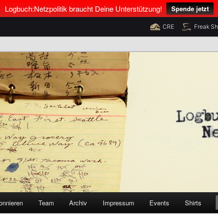
Logbuch:Netzpolitik braucht Deine Unterstützung!
Spende jetzt
CRE
Freak S
nus Neumann und Tim Pritlove
olitik
onnieren
Team
Archiv
Impressum
Events
Shirts