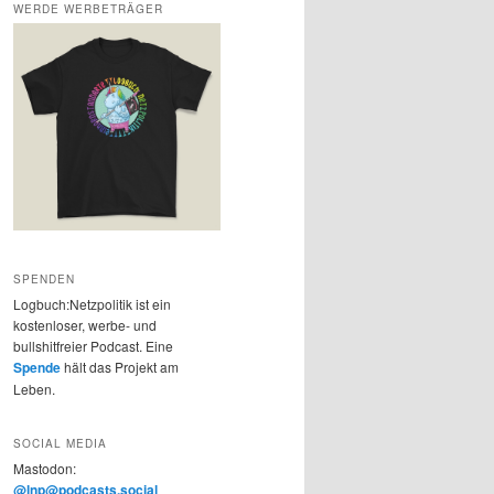
WERDE WERBETRÄGER
SPENDEN
Logbuch:Netzpolitik ist ein
kostenloser, werbe- und
bullshitfreier Podcast. Eine
Spende
hält das Projekt am
Leben.
SOCIAL MEDIA
Mastodon:
@lnp@podcasts.social