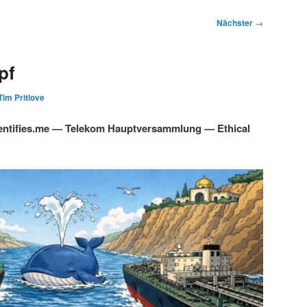
Nächster
→
pf
Tim Pritlove
ntifies.me — Telekom Hauptversammlung — Ethical