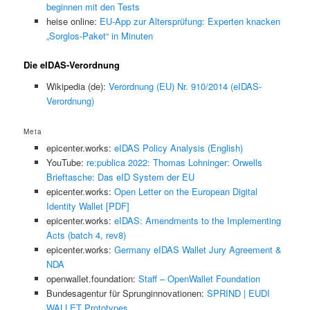
beginnen mit den Tests
heise online:
EU-App zur Altersprüfung: Experten knacken
„Sorglos-Paket“ in Minuten
Die eIDAS-Verordnung
Wikipedia (de):
Verordnung (EU) Nr. 910/2014 (eIDAS-
Verordnung)
Meta
epicenter.works:
eIDAS Policy Analysis (English)
YouTube:
re:publica 2022: Thomas Lohninger: Orwells
Brieftasche: Das eID System der EU
epicenter.works:
Open Letter on the European Digital
Identity Wallet [PDF]
epicenter.works:
eIDAS: Amendments to the Implementing
Acts (batch 4, rev8)
epicenter.works:
Germany eIDAS Wallet Jury Agreement &
NDA
openwallet.foundation:
Staff – OpenWallet Foundation
Bundesagentur für Sprunginnovationen:
SPRIND | EUDI
WALLET Prototypes