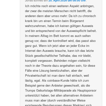
Jonas
schrieb
am
20. April 2026 um 08:50 Uhr
:
Ich möchte noch einen weiteren Aspekt anbringen,
der zwar die meisten Menschen nicht betrifft, die
anderen dann aber umso mehr: Da ich zu chronisch
krank bin um einen Termin beim Bürgeramt
wahrzunehmen, habe ich keinen gültigen Ausweis
und bin entsprechend von der Ausweispflicht befreit.
In meinem Alltag im Bett kommt es auch selten
genug vor, dass der kontrolliert wird, das passt also
ganz gut. Wenn ich jetzt aber an jeder Ecke im
Internet den Ausweis brauche, kann ich das letzte
Stück gesellschaftlicher Teilhabe, das mir bleibt,
komplett vergessen. Behörden mögen vielleicht
noch in der Theorie dazu angehalten sein, für diese
Fälle eine Lösung bereitzuhalten, aber der
Privatwirtschaft ist man dann halt einfach, weil
lästig, egal. Als coinbase-Kunde hätte ich zum
Beispiel gerne den Anbieter gewechselt, als die
Trumps Geburtstags-Militärparade als Hauptsponsor
unterstützt haben, bei allen alternativen Anbietern
muss man aber (durch verständlicher Weise
existierende Regulierungen dieses Marktes) sich