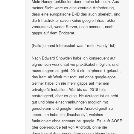
Mein Handy funktioniert dann meine ich noch. Aus
meiner Sicht wäre es eine zentrale Anforderung,
dass eine europäische E-ID das auch überlebt, und
die Infrastruktur davon keine google-infrastruktur
voraussetzt, weder Server, noch account, noch
gapps auf dem Endgerät.
(Falls jemand interessiert was “ mein Handy“ ist)
Nach Edward Snowden habe ich konsequent auf
big-us-tech verzichtet wo praktikabel möglich, und
muss sagen: es geht. 2014 ein fairphone 1 gekauft,
das kam ab Werk mit root und ohne google-apps.
Seither habe ich nie mehr gapps auf meinem
privatgerät installiert. War bis ca. 2018 teils
anstrengend, aber es ging. Heutzutage ist es seht
gut und ohne einschränkunngen möglich mit
gerootetem und google-freiem Android-gerät zu
leben. Ich habe ein „linuxhandy“, welches
funktioniert ohne account bei google. Es läuft AOSP
(der open-source teil von Android), ohne die
daraufgesetzten proprietären google-binary-blobs..