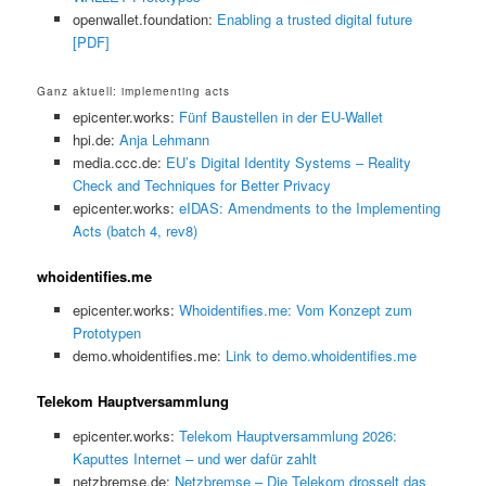
openwallet.foundation:
Enabling a trusted digital future
[PDF]
Ganz aktuell: implementing acts
epicenter.works:
Fünf Baustellen in der EU-Wallet
hpi.de:
Anja Lehmann
media.ccc.de:
EU’s Digital Identity Systems – Reality
Check and Techniques for Better Privacy
epicenter.works:
eIDAS: Amendments to the Implementing
Acts (batch 4, rev8)
whoidentifies.me
epicenter.works:
Whoidentifies.me: Vom Konzept zum
Prototypen
demo.whoidentifies.me:
Link to demo.whoidentifies.me
Telekom Hauptversammlung
epicenter.works:
Telekom Hauptversammlung 2026:
Kaputtes Internet – und wer dafür zahlt
netzbremse.de:
Netzbremse – Die Telekom drosselt das