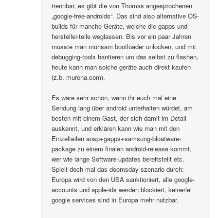
trennbar, es gibt die von Thomas angesprochenen
„google-free-androids“. Das sind also alternative OS-
builds für manche Geräte, welche die gapps und
hersteller-teile weglassen. Bis vor ein paar Jahren
musste man mühsam bootloader unlocken, und mit
debugging-tools hantieren um das selbst zu flashen,
heute kann man solche geräte auch direkt kaufen
(z.b. murena.com).
Es wäre sehr schön, wenn ihr euch mal eine
Sendung lang über android unterhalten würdet, am
besten mit einem Gast, der sich damit im Detail
auskennt, und erklären kann wie man mit den
Einzelteilen aosp+gapps+samsung-bloatware-
package zu einem finalen android-release kommt,
wer wie lange Software-updates bereitstellt etc.
Spielt doch mal das doomsday-szenario durch:
Europa wird von den USA sanktioniert, alle google-
accounts und apple-ids werden blockiert, keinerlei
google services sind in Europa mehr nutzbar.