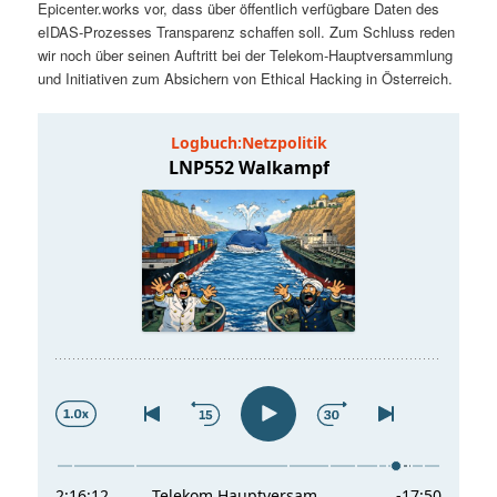
Epicenter.works vor, dass über öffentlich verfügbare Daten des
t
a
eIDAS-Prozesses Transparenz schaffen soll. Zum Schluss reden
wir noch über seinen Auftritt bei der Telekom-Hauptversammlung
s
l
und Initiativen zum Absichern von Ethical Hacking in Österreich.
p
t
r
s
i
p
n
r
g
i
e
n
n
g
e
n