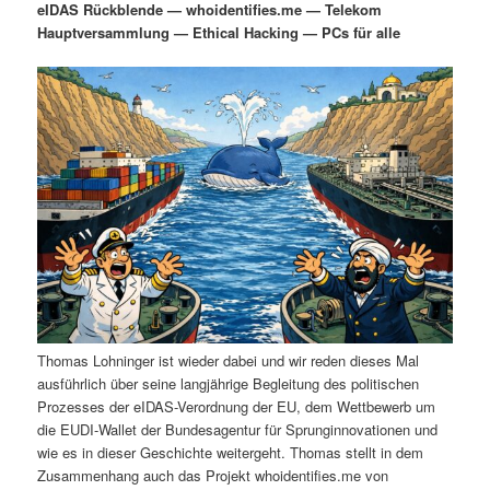
eIDAS Rückblende — whoidentifies.me — Telekom
i
s
Hauptversammlung — Ethical Hacking — PCs für alle
m
u
n
n
g
a
ä
n
e
v
n
i
r
d
g
a
e
ä
t
i
n
r
o
n
I
e
n
n
Thomas Lohninger ist wieder dabei und wir reden dieses Mal
h
I
ausführlich über seine langjährige Begleitung des politischen
Prozesses der eIDAS-Verordnung der EU, dem Wettbewerb um
a
n
die EUDI-Wallet der Bundesagentur für Sprunginnovationen und
wie es in dieser Geschichte weitergeht. Thomas stellt in dem
l
h
Zusammenhang auch das Projekt whoidentifies.me von