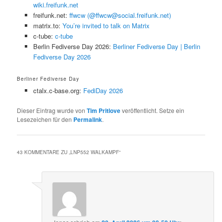
wiki.freifunk.net
freifunk.net:
ffwcw (@ffwcw@social.freifunk.net)
matrix.to:
You’re invited to talk on Matrix
c-tube:
c-tube
Berlin Fediverse Day 2026:
Berliner Fediverse Day | Berlin
Fediverse Day 2026
Berliner Fediverse Day
ctalx.c-base.org:
FediDay 2026
Dieser Eintrag wurde von
Tim Pritlove
veröffentlicht. Setze ein
Lesezeichen für den
Permalink
.
43 KOMMENTARE ZU „
LNP552 WALKAMPF
“