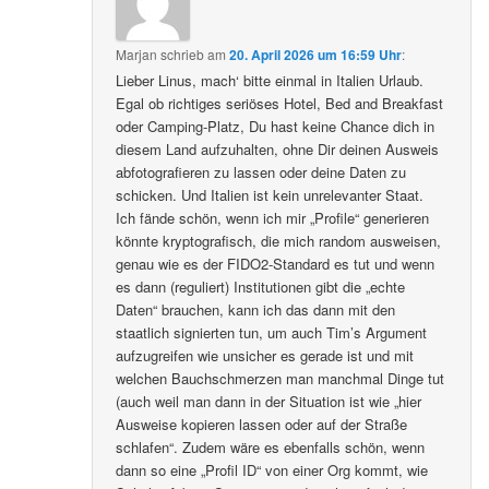
Marjan
schrieb
am
20. April 2026 um 16:59 Uhr
:
Lieber Linus, mach‘ bitte einmal in Italien Urlaub.
Egal ob richtiges seriöses Hotel, Bed and Breakfast
oder Camping-Platz, Du hast keine Chance dich in
diesem Land aufzuhalten, ohne Dir deinen Ausweis
abfotografieren zu lassen oder deine Daten zu
schicken. Und Italien ist kein unrelevanter Staat.
Ich fände schön, wenn ich mir „Profile“ generieren
könnte kryptografisch, die mich random ausweisen,
genau wie es der FIDO2-Standard es tut und wenn
es dann (reguliert) Institutionen gibt die „echte
Daten“ brauchen, kann ich das dann mit den
staatlich signierten tun, um auch Tim’s Argument
aufzugreifen wie unsicher es gerade ist und mit
welchen Bauchschmerzen man manchmal Dinge tut
(auch weil man dann in der Situation ist wie „hier
Ausweise kopieren lassen oder auf der Straße
schlafen“. Zudem wäre es ebenfalls schön, wenn
dann so eine „Profil ID“ von einer Org kommt, wie