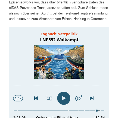
Epicenter.works vor, dass über öffentlich verfügbare Daten des
t
a
eIDAS-Prozesses Transparenz schaffen soll. Zum Schluss reden
wir noch über seinen Auftritt bei der Telekom-Hauptversammlung
s
l
und Initiativen zum Absichern von Ethical Hacking in Österreich.
p
t
r
s
i
p
n
r
g
i
e
n
n
g
e
n