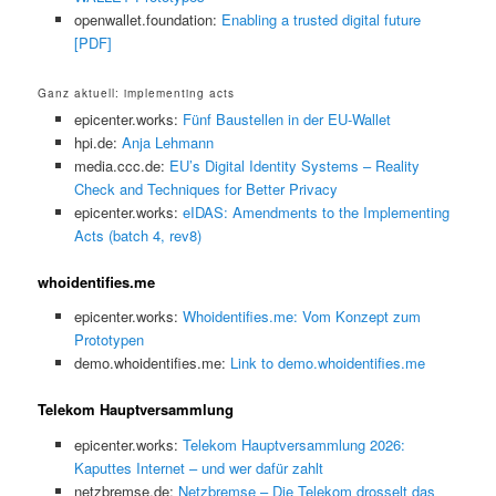
openwallet.foundation:
Enabling a trusted digital future
[PDF]
Ganz aktuell: implementing acts
epicenter.works:
Fünf Baustellen in der EU-Wallet
hpi.de:
Anja Lehmann
media.ccc.de:
EU’s Digital Identity Systems – Reality
Check and Techniques for Better Privacy
epicenter.works:
eIDAS: Amendments to the Implementing
Acts (batch 4, rev8)
whoidentifies.me
epicenter.works:
Whoidentifies.me: Vom Konzept zum
Prototypen
demo.whoidentifies.me:
Link to demo.whoidentifies.me
Telekom Hauptversammlung
epicenter.works:
Telekom Hauptversammlung 2026:
Kaputtes Internet – und wer dafür zahlt
netzbremse.de:
Netzbremse – Die Telekom drosselt das