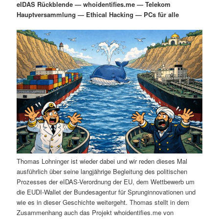
eIDAS Rückblende — whoidentifies.me — Telekom
i
s
Hauptversammlung — Ethical Hacking — PCs für alle
m
u
n
n
g
a
ä
n
e
v
n
i
r
d
g
a
e
ä
t
i
n
r
o
n
I
e
n
n
Thomas Lohninger ist wieder dabei und wir reden dieses Mal
h
I
ausführlich über seine langjährige Begleitung des politischen
Prozesses der eIDAS-Verordnung der EU, dem Wettbewerb um
a
n
die EUDI-Wallet der Bundesagentur für Sprunginnovationen und
wie es in dieser Geschichte weitergeht. Thomas stellt in dem
l
h
Zusammenhang auch das Projekt whoidentifies.me von