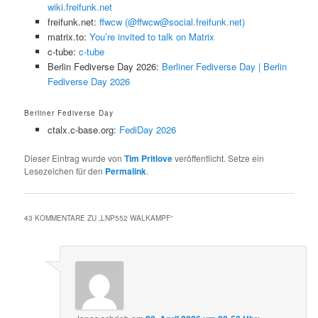
wiki.freifunk.net
freifunk.net:
ffwcw (@ffwcw@social.freifunk.net)
matrix.to:
You’re invited to talk on Matrix
c-tube:
c-tube
Berlin Fediverse Day 2026:
Berliner Fediverse Day | Berlin
Fediverse Day 2026
Berliner Fediverse Day
ctalx.c-base.org:
FediDay 2026
Dieser Eintrag wurde von
Tim Pritlove
veröffentlicht. Setze ein
Lesezeichen für den
Permalink
.
43 KOMMENTARE ZU „
LNP552 WALKAMPF
“