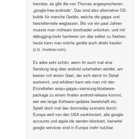
trennbar, es gibt die von Thomas angesprochenen
„google-free-androids“. Das sind also alternative OS-
builds für manche Geräte, welche die gapps und
hersteller-teile weglassen. Bis vor ein paar Jahren
musste man mühsam bootloader unlocken, und mit
debugging-tools hantieren um das selbst zu flashen,
heute kann man solche geräte auch direkt kaufen
(z.b. murena.com).
Es wäre sehr schön, wenn ihr euch mal eine
Sendung lang über android unterhalten würdet, am
besten mit einem Gast, der sich damit im Detail
auskennt, und erklären kann wie man mit den
Einzelteilen aosp+gapps+samsung-bloatware-
package zu einem finalen android-release kommt,
wer wie lange Software-updates bereitstellt etc.
Spielt doch mal das doomsday-szenario durch:
Europa wird von den USA sanktioniert, alle google-
accounts und apple-ids werden blockiert, keinerlei
google services sind in Europa mehr nutzbar.