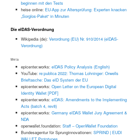
beginnen mit den Tests
heise online:
EU-App zur Altersprüfung: Experten knacken
„Sorglos-Paket“ in Minuten
Die eIDAS-Verordnung
Wikipedia (de):
Verordnung (EU) Nr. 910/2014 (eIDAS-
Verordnung)
Meta
epicenter.works:
eIDAS Policy Analysis (English)
YouTube:
re:publica 2022: Thomas Lohninger: Orwells
Brieftasche: Das eID System der EU
epicenter.works:
Open Letter on the European Digital
Identity Wallet [PDF]
epicenter.works:
eIDAS: Amendments to the Implementing
Acts (batch 4, rev8)
epicenter.works:
Germany eIDAS Wallet Jury Agreement &
NDA
openwallet.foundation:
Staff – OpenWallet Foundation
Bundesagentur für Sprunginnovationen:
SPRIND | EUDI
WALLET Prototypes