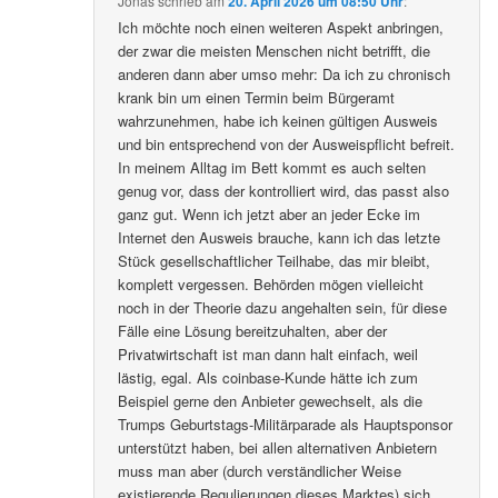
Jonas
schrieb
am
20. April 2026 um 08:50 Uhr
:
Ich möchte noch einen weiteren Aspekt anbringen,
der zwar die meisten Menschen nicht betrifft, die
anderen dann aber umso mehr: Da ich zu chronisch
krank bin um einen Termin beim Bürgeramt
wahrzunehmen, habe ich keinen gültigen Ausweis
und bin entsprechend von der Ausweispflicht befreit.
In meinem Alltag im Bett kommt es auch selten
genug vor, dass der kontrolliert wird, das passt also
ganz gut. Wenn ich jetzt aber an jeder Ecke im
Internet den Ausweis brauche, kann ich das letzte
Stück gesellschaftlicher Teilhabe, das mir bleibt,
komplett vergessen. Behörden mögen vielleicht
noch in der Theorie dazu angehalten sein, für diese
Fälle eine Lösung bereitzuhalten, aber der
Privatwirtschaft ist man dann halt einfach, weil
lästig, egal. Als coinbase-Kunde hätte ich zum
Beispiel gerne den Anbieter gewechselt, als die
Trumps Geburtstags-Militärparade als Hauptsponsor
unterstützt haben, bei allen alternativen Anbietern
muss man aber (durch verständlicher Weise
existierende Regulierungen dieses Marktes) sich