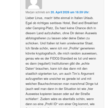
Marjan
schrieb
am
20. April 2026 um 16:59 Uhr
:
Lieber Linus, mach‘ bitte einmal in Italien Urlaub.
Egal ob richtiges seriöses Hotel, Bed and Breakfast
oder Camping-Platz, Du hast keine Chance dich in
diesem Land aufzuhalten, ohne Dir deinen Ausweis
abfotografieren zu lassen oder deine Daten zu
schicken. Und Italien ist kein unrelevanter Staat.
Ich fände schön, wenn ich mir „Profile“ generieren
könnte kryptografisch, die mich random ausweisen,
genau wie es der FIDO2-Standard es tut und wenn
es dann (reguliert) Institutionen gibt die „echte
Daten“ brauchen, kann ich das dann mit den
staatlich signierten tun, um auch Tim’s Argument
aufzugreifen wie unsicher es gerade ist und mit
welchen Bauchschmerzen man manchmal Dinge tut
(auch weil man dann in der Situation ist wie „hier
Ausweise kopieren lassen oder auf der Straße
schlafen“. Zudem wäre es ebenfalls schön, wenn
dann so eine „Profil ID“ von einer Org kommt, wie