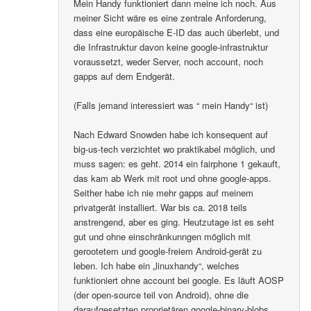
Mein Handy funktioniert dann meine ich noch. Aus
meiner Sicht wäre es eine zentrale Anforderung,
dass eine europäische E-ID das auch überlebt, und
die Infrastruktur davon keine google-infrastruktur
voraussetzt, weder Server, noch account, noch
gapps auf dem Endgerät.
(Falls jemand interessiert was “ mein Handy“ ist)
Nach Edward Snowden habe ich konsequent auf
big-us-tech verzichtet wo praktikabel möglich, und
muss sagen: es geht. 2014 ein fairphone 1 gekauft,
das kam ab Werk mit root und ohne google-apps.
Seither habe ich nie mehr gapps auf meinem
privatgerät installiert. War bis ca. 2018 teils
anstrengend, aber es ging. Heutzutage ist es seht
gut und ohne einschränkunngen möglich mit
gerootetem und google-freiem Android-gerät zu
leben. Ich habe ein „linuxhandy“, welches
funktioniert ohne account bei google. Es läuft AOSP
(der open-source teil von Android), ohne die
daraufgesetzten proprietären google-binary-blobs..