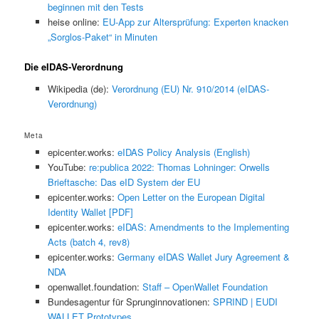
beginnen mit den Tests
heise online:
EU-App zur Altersprüfung: Experten knacken
„Sorglos-Paket“ in Minuten
Die eIDAS-Verordnung
Wikipedia (de):
Verordnung (EU) Nr. 910/2014 (eIDAS-
Verordnung)
Meta
epicenter.works:
eIDAS Policy Analysis (English)
YouTube:
re:publica 2022: Thomas Lohninger: Orwells
Brieftasche: Das eID System der EU
epicenter.works:
Open Letter on the European Digital
Identity Wallet [PDF]
epicenter.works:
eIDAS: Amendments to the Implementing
Acts (batch 4, rev8)
epicenter.works:
Germany eIDAS Wallet Jury Agreement &
NDA
openwallet.foundation:
Staff – OpenWallet Foundation
Bundesagentur für Sprunginnovationen:
SPRIND | EUDI
WALLET Prototypes