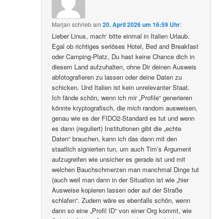
Marjan
schrieb
am
20. April 2026 um 16:59 Uhr
:
Lieber Linus, mach‘ bitte einmal in Italien Urlaub.
Egal ob richtiges seriöses Hotel, Bed and Breakfast
oder Camping-Platz, Du hast keine Chance dich in
diesem Land aufzuhalten, ohne Dir deinen Ausweis
abfotografieren zu lassen oder deine Daten zu
schicken. Und Italien ist kein unrelevanter Staat.
Ich fände schön, wenn ich mir „Profile“ generieren
könnte kryptografisch, die mich random ausweisen,
genau wie es der FIDO2-Standard es tut und wenn
es dann (reguliert) Institutionen gibt die „echte
Daten“ brauchen, kann ich das dann mit den
staatlich signierten tun, um auch Tim’s Argument
aufzugreifen wie unsicher es gerade ist und mit
welchen Bauchschmerzen man manchmal Dinge tut
(auch weil man dann in der Situation ist wie „hier
Ausweise kopieren lassen oder auf der Straße
schlafen“. Zudem wäre es ebenfalls schön, wenn
dann so eine „Profil ID“ von einer Org kommt, wie