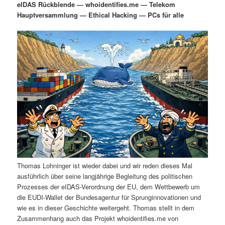
eIDAS Rückblende — whoidentifies.me — Telekom
i
s
Hauptversammlung — Ethical Hacking — PCs für alle
m
u
n
n
g
a
ä
n
e
v
n
i
r
d
g
a
e
ä
t
i
n
r
o
n
I
e
n
n
Thomas Lohninger ist wieder dabei und wir reden dieses Mal
h
I
ausführlich über seine langjährige Begleitung des politischen
Prozesses der eIDAS-Verordnung der EU, dem Wettbewerb um
a
n
die EUDI-Wallet der Bundesagentur für Sprunginnovationen und
wie es in dieser Geschichte weitergeht. Thomas stellt in dem
l
h
Zusammenhang auch das Projekt whoidentifies.me von