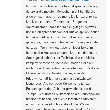
Jonas
schrieb
am
20. April 2026 um 08:50 Uhr
:
Ich möchte noch einen weiteren Aspekt anbringen,
der zwar die meisten Menschen nicht betrifft, die
anderen dann aber umso mehr: Da ich zu chronisch
krank bin um einen Termin beim Bürgeramt
wahrzunehmen, habe ich keinen gültigen Ausweis
und bin entsprechend von der Ausweispflicht befreit.
In meinem Alltag im Bett kommt es auch selten
genug vor, dass der kontrolliert wird, das passt also
ganz gut. Wenn ich jetzt aber an jeder Ecke im
Internet den Ausweis brauche, kann ich das letzte
Stück gesellschaftlicher Teilhabe, das mir bleibt,
komplett vergessen. Behörden mögen vielleicht
noch in der Theorie dazu angehalten sein, für diese
Fälle eine Lösung bereitzuhalten, aber der
Privatwirtschaft ist man dann halt einfach, weil
lästig, egal. Als coinbase-Kunde hätte ich zum
Beispiel gerne den Anbieter gewechselt, als die
Trumps Geburtstags-Militärparade als Hauptsponsor
unterstützt haben, bei allen alternativen Anbietern
muss man aber (durch verständlicher Weise
existierende Regulierungen dieses Marktes) sich