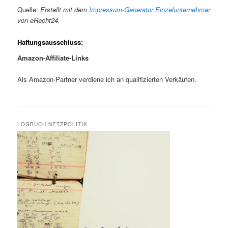
t
a
Quelle:
Erstellt mit dem
Impressum-Generator Einzelunternehmer
von eRecht24.
s
l
Haftungsausschluss:
p
t
Amazon-Affiliate-Links
r
s
Als Amazon-Partner verdiene ich an qualifizierten Verkäufen.
i
p
n
r
LOGBUCH:NETZPOLITIK
g
i
e
n
n
g
e
n