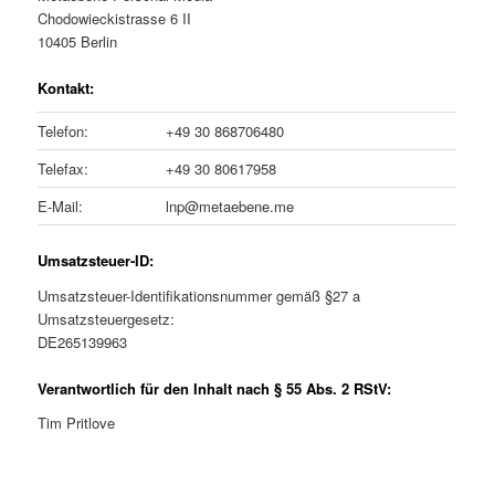
i
Chodowieckistrasse 6 II
m
u
n
10405 Berlin
g
ä
n
e
Kontakt:
n
Telefon:
+49 30 868706480
r
d
Telefax:
+49 30 80617958
e
ä
E-Mail:
lnp@metaebene.me
n
r
Umsatzsteuer-ID:
I
e
Umsatzsteuer-Identifikationsnummer gemäß §27 a
Umsatzsteuergesetz:
n
n
DE265139963
h
I
Verantwortlich für den Inhalt nach § 55 Abs. 2 RStV:
a
n
Tim Pritlove
l
h