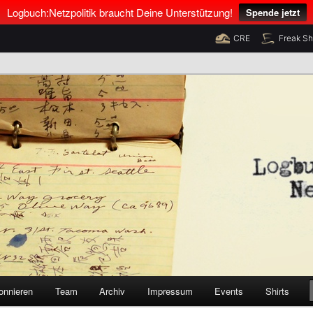
Logbuch:Netzpolitik braucht Deine Unterstützung!
Spende jetzt
CRE
Freak S
nus Neumann und Tim Pritlove
olitik
onnieren
Team
Archiv
Impressum
Events
Shirts