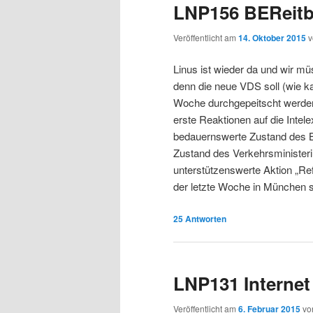
r
s
LNP156 BEReit
Veröffentlicht am
14. Oktober 2015
i
p
Linus ist wieder da und wir mü
n
r
denn die neue VDS soll (wie k
Woche durchgepeitscht werden
g
i
erste Reaktionen auf die Inte
bedauernswerte Zustand des B
e
n
Zustand des Verkehrsministeri
unterstützenswerte Aktion „R
n
g
der letzte Woche in München s
e
25
Antworten
n
LNP131 Internet
Veröffentlicht am
6. Februar 2015
v