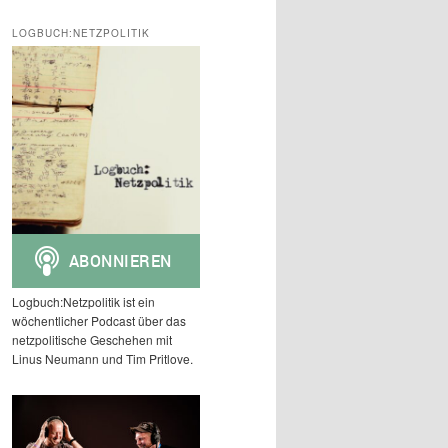
c
h
LOGBUCH:NETZPOLITIK
e
n
Logbuch:Netzpolitik ist ein
wöchentlicher Podcast über das
netzpolitische Geschehen mit
Linus Neumann und Tim Pritlove.