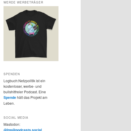
WERDE WERBETRÄGER
SPENDEN
Logbuch:Netzpolitik ist ein
kostenloser, werbe- und
bullshitfreier Podcast. Eine
Spende
hält das Projekt am
Leben.
SOCIAL MEDIA
Mastodon:
@lnp@podcasts.social