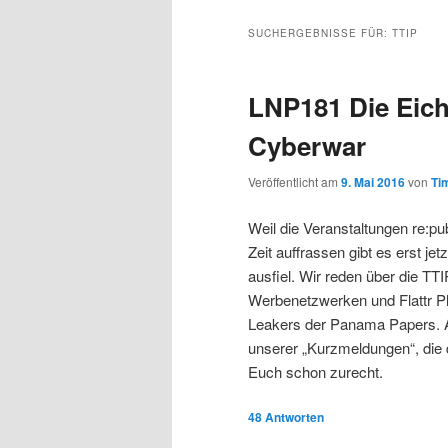
s
l
u
u
u
p
t
p
SUCHERGEBNISSE FÜR:
TTIP
r
s
t
m
m
i
p
m
LNP181 Die Eic
n
r
e
p
s
g
i
n
Cyberwar
e
n
ü
r
e
n
g
Veröffentlicht am
9. Mai 2016
von
Tim
e
i
k
n
Weil die Veranstaltungen re:
Zeit auffrassen gibt es erst je
m
u
ausfiel. Wir reden über die TT
Werbenetzwerken und Flattr P
ä
n
Leakers der Panama Papers. A
unserer „Kurzmeldungen“, die d
r
d
Euch schon zurecht.
e
ä
48
Antworten