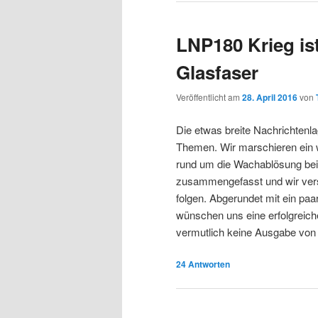
n
r
LNP180 Krieg ist
I
e
Glasfaser
n
n
Veröffentlicht am
28. April 2016
von
h
I
Die etwas breite Nachrichtenl
Themen. Wir marschieren ein 
a
n
rund um die Wachablösung beim
zusammengefasst und wir vers
l
h
folgen. Abgerundet mit ein 
wünschen uns eine erfolgreich
t
a
vermutlich keine Ausgabe von 
s
l
24
Antworten
p
t