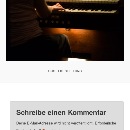
t
a
s
l
p
t
r
s
i
p
n
r
ORGELBEGLEITUNG
g
i
e
n
n
g
Schreibe einen Kommentar
e
Deine E-Mail-Adresse wird nicht veröffentlicht.
Erforderliche
n