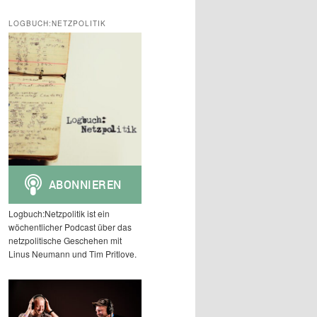
c
h
LOGBUCH:NETZPOLITIK
e
n
Logbuch:Netzpolitik ist ein
wöchentlicher Podcast über das
netzpolitische Geschehen mit
Linus Neumann und Tim Pritlove.