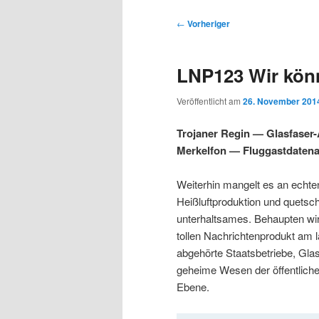
s
u
u
u
p
p
B
←
Vorheriger
r
t
e
m
m
i
m
i
LNP123 Wir könn
n
e
t
p
s
g
n
r
Veröffentlicht am
26. November 201
e
ü
a
r
e
n
g
Trojaner Regin — Glasfase
s
Merkelfon — Fluggastdate
i
k
n
a
Weiterhin mangelt es an echte
m
u
v
Heißluftproduktion und quets
i
unterhaltsames. Behaupten wi
ä
n
g
tollen Nachrichtenprodukt am l
a
abgehörte Staatsbetriebe, Glas
r
d
t
geheime Wesen der öffentlich
i
Ebene.
e
ä
o
n