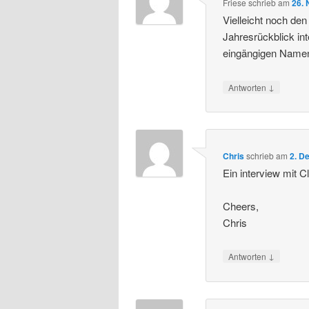
Friese
schrieb
am
26.
Vielleicht noch de
Jahresrückblick in
eingängigen Namen
↓
Antworten
Chris
schrieb
am
2. D
Ein interview mit C
Cheers,
Chris
↓
Antworten