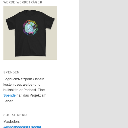
WERDE WERBETRÄGER
SPENDEN
Logbuch:Netzpolitik ist ein
kostenloser, werbe- und
bullshitfreier Podcast. Eine
Spende
hält das Projekt am
Leben.
SOCIAL MEDIA
Mastodon:
@lnp@podcasts.social