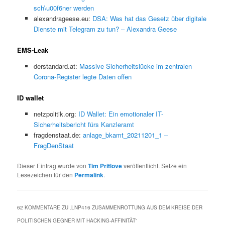
sch\u00f6ner werden
alexandrageese.eu:
DSA: Was hat das Gesetz über digitale
Dienste mit Telegram zu tun? – Alexandra Geese
EMS-Leak
derstandard.at:
Massive Sicherheitslücke im zentralen
Corona-Register legte Daten offen
ID wallet
netzpolitik.org:
ID Wallet: Ein emotionaler IT-
Sicherheitsbericht fürs Kanzleramt
fragdenstaat.de:
anlage_bkamt_20211201_1 –
FragDenStaat
Dieser Eintrag wurde von
Tim Pritlove
veröffentlicht. Setze ein
Lesezeichen für den
Permalink
.
62 KOMMENTARE ZU „
LNP416 ZUSAMMENROTTUNG AUS DEM KREISE DER
POLITISCHEN GEGNER MIT HACKING-AFFINITÄT
“