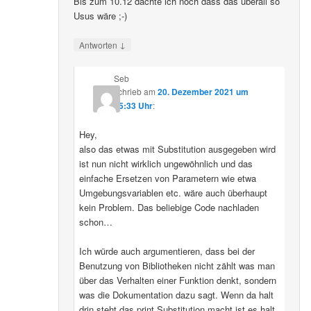
Bis zum 10.12 dachte ich noch dass das überall so
Usus wäre ;-)
↓
Antworten
Seb
schrieb
am
20. Dezember 2021 um
15:33 Uhr
:
Hey,
also das etwas mit Substitution ausgegeben wird
ist nun nicht wirklich ungewöhnlich und das
einfache Ersetzen von Parametern wie etwa
Umgebungsvariablen etc. wäre auch überhaupt
kein Problem. Das beliebige Code nachladen
schon…
Ich würde auch argumentieren, dass bei der
Benutzung von Bibliotheken nicht zählt was man
über das Verhalten einer Funktion denkt, sondern
was die Dokumentation dazu sagt. Wenn da halt
drin steht das print Substitution macht ist es halt