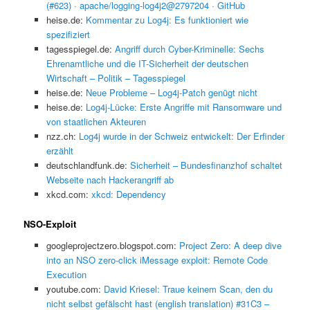
(#623) · apache/logging-log4j2@2797204 · GitHub
heise.de:
Kommentar zu Log4j: Es funktioniert wie
spezifiziert
tagesspiegel.de:
Angriff durch Cyber-Kriminelle: Sechs
Ehrenamtliche und die IT-Sicherheit der deutschen
Wirtschaft – Politik – Tagesspiegel
heise.de:
Neue Probleme – Log4j-Patch genügt nicht
heise.de:
Log4j-Lücke: Erste Angriffe mit Ransomware und
von staatlichen Akteuren
nzz.ch:
Log4j wurde in der Schweiz entwickelt: Der Erfinder
erzählt
deutschlandfunk.de:
Sicherheit – Bundesfinanzhof schaltet
Webseite nach Hackerangriff ab
xkcd.com:
xkcd: Dependency
NSO-Exploit
googleprojectzero.blogspot.com:
Project Zero: A deep dive
into an NSO zero-click iMessage exploit: Remote Code
Execution
youtube.com:
David Kriesel: Traue keinem Scan, den du
nicht selbst gefälscht hast (english translation) #31C3 –