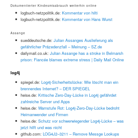
Dokumentierter Kindesmissbrauch weiterhin online
logbuch-netzpolitik.de:
Kommentar von hilti
logbuch-netzpolitik.de:
Kommentar von Hans Wurst
Assange
sueddeutsche.de:
Julian Assanges Auslieferung als
gefährlicher Präzedenzfall – Meinung – SZ.de
dailymail.co.uk:
Julian Assange has a stroke in Belmarsh
prison: Fiancée blames extreme stress | Daily Mail Online
log4j
spiegel.de:
Log4j-Sicherheitslücke: Wie löscht man ein
brennendes Internet? – DER SPIEGEL
heise.de:
Kritische Zero-Day-Lücke in Log4j gefährdet
zahlreiche Server und Apps
heise.de:
Warnstufe Rot: Log4j-Zero-Day-Lücke bedroht
Heimanwender und Firmen
heise.de:
Schutz vor schwerwiegender Log4j-Lücke – was
jetzt hilft und was nicht
github.com:
LOG4J2–3211 – Remove Messge Lookups