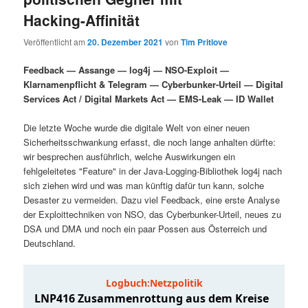
i
s
Hacking-Affinität
m
u
n
n
g
a
Veröffentlicht am
20. Dezember 2021
von
Tim Pritlove
ä
n
e
v
n
i
Feedback — Assange — log4j — NSO-Exploit —
r
d
g
Klarnamenpflicht & Telegram — Cyberbunker-Urteil — Digital
a
Services Act / Digital Markets Act — EMS-Leak — ID Wallet
e
ä
t
i
Die letzte Woche wurde die digitale Welt von einer neuen
n
r
o
Sicherheitsschwankung erfasst, die noch lange anhalten dürfte:
n
wir besprechen ausführlich, welche Auswirkungen ein
fehlgeleitetes "Feature" in der Java-Logging-Bibliothek log4j nach
I
e
sich ziehen wird und was man künftig dafür tun kann, solche
Desaster zu vermeiden. Dazu viel Feedback, eine erste Analyse
n
n
der Exploittechniken von NSO, das Cyberbunker-Urteil, neues zu
DSA und DMA und noch ein paar Possen aus Österreich und
h
I
Deutschland.
a
n
l
h