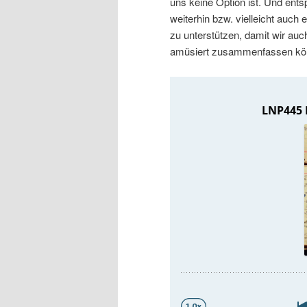
uns keine Option ist. Und ent
n
r
weiterhin bzw. vielleicht auch
zu unterstützen, damit wir au
I
e
amüsiert zusammenfassen kö
n
n
h
I
a
n
l
h
t
a
s
l
p
t