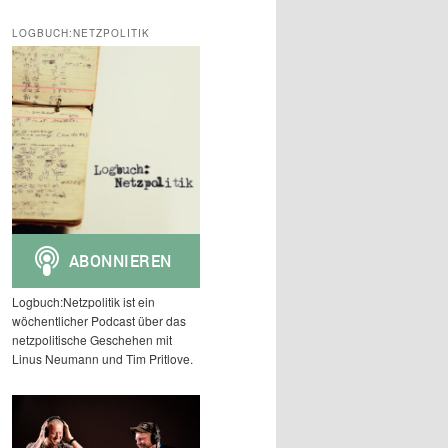
c
h
LOGBUCH:NETZPOLITIK
e
n
Logbuch:Netzpolitik ist ein
wöchentlicher Podcast über das
netzpolitische Geschehen mit
Linus Neumann und Tim Pritlove.