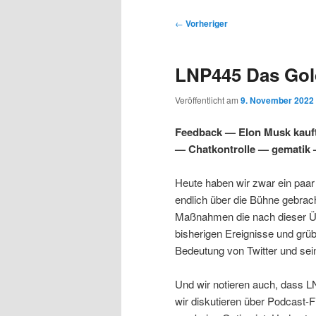
s
u
u
u
p
p
B
←
Vorheriger
r
t
e
m
m
i
m
i
LNP445 Das Gold
n
e
t
p
s
g
n
r
Veröffentlicht am
9. November 2022
e
ü
a
r
e
n
g
Feedback — Elon Musk kauf
s
— Chatkontrolle — gematik 
i
k
n
a
Heute haben wir zwar ein paa
m
u
v
endlich über die Bühne gebrac
i
Maßnahmen die nach dieser Üb
ä
n
g
bisherigen Ereignisse und grü
a
Bedeutung von Twitter und sein
r
d
t
i
Und wir notieren auch, dass LN
e
ä
o
wir diskutieren über Podcast-
n