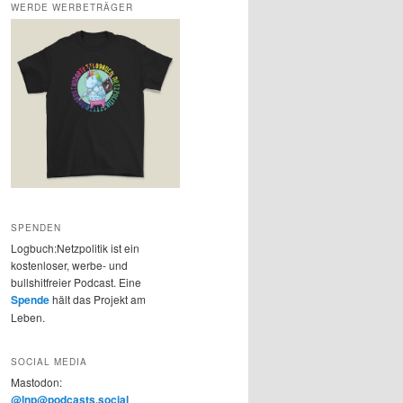
WERDE WERBETRÄGER
SPENDEN
Logbuch:Netzpolitik ist ein
kostenloser, werbe- und
bullshitfreier Podcast. Eine
Spende
hält das Projekt am
Leben.
SOCIAL MEDIA
Mastodon:
@lnp@podcasts.social