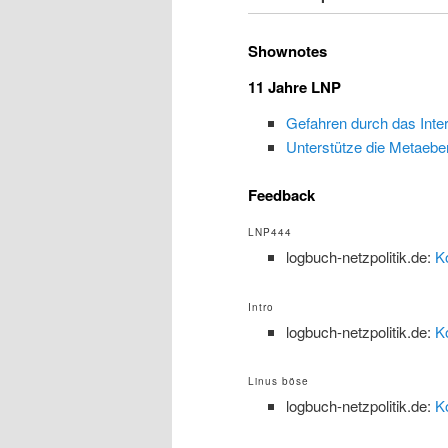
Shownotes
11 Jahre LNP
Gefahren durch das Inter
Unterstütze die Metaebe
Feedback
LNP444
logbuch-netzpolitik.de:
K
Intro
logbuch-netzpolitik.de:
K
Linus böse
logbuch-netzpolitik.de:
K