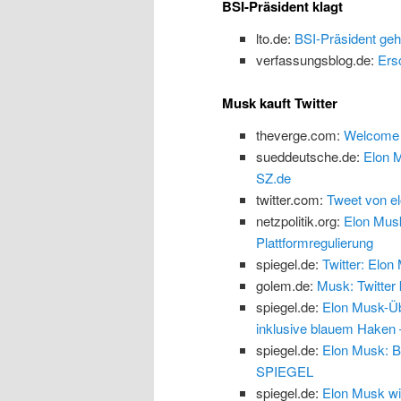
BSI-Präsident klagt
lto.de:
BSI-Präsident geh
verfassungsblog.de:
Ers
Musk kauft Twitter
theverge.com:
Welcome t
sueddeutsche.de:
Elon M
SZ.de
twitter.com:
Tweet von e
netzpolitik.org:
Elon Musk
Plattformregulierung
spiegel.de:
Twitter: Elo
golem.de:
Musk: Twitter 
spiegel.de:
Elon Musk-Übe
inklusive blauem Hake
spiegel.de:
Elon Musk: Bi
SPIEGEL
spiegel.de:
Elon Musk wi