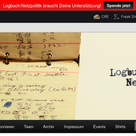
Logbuch:Netzpolitik braucht Deine Unterstützung!
Spende jetzt
CRE
Freak S
nus Neumann und Tim Pritlove
olitik
onnieren
Team
Archiv
Impressum
Events
Shirts