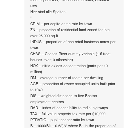
usw.
Hier sind alle Spalten:
“
CRIM – per capita crime rate by town
ZN – proportion of residential land zoned for lots
over 25,000 sq.ft.
INDUS – proportion of non-retail business acres per
town.
CHAS – Charles River dummy variable (1 if tract
bounds river; 0 otherwise)
NOX – nitric oxides concentration (parts per 10
million)
RM – average number of rooms per dwelling
AGE – proportion of owner-occupied units built prior
to 1940
DIS – weighted distances to five Boston
employment centres
RAD – index of accessibility to radial highways
TAX – full-value property-tax rate per $10,000
PTRATIO – pupil-teacher ratio by town
B – 1000(Bk – 0.63)^2 where Bk is the proportion of