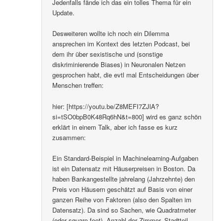
Jedenfalls fände ich das ein tolles Thema für ein
Update.
Desweiteren wollte ich noch ein Dilemma
ansprechen im Kontext des letzten Podcast, bei
dem ihr über sexistische und (sonstige
diskriminierende Biases) in Neuronalen Netzen
gesprochen habt, die evtl mal Entscheidungen über
Menschen treffen:
hier: [https://youtu.be/Z8MEFI7ZJlA?
si=tSO0bpB0K48Rq6hN&t=800] wird es ganz schön
erklärt in einem Talk, aber ich fasse es kurz
zusammen:
Ein Standard-Beispiel in Machinelearning-Aufgaben
ist ein Datensatz mit Häuserpreisen in Boston. Da
haben Bankangestellte jahrelang (Jahrzehnte) den
Preis von Häusern geschätzt auf Basis von einer
ganzen Reihe von Faktoren (also den Spalten im
Datensatz). Da sind so Sachen, wie Quadratmeter
(oder square-feet), Anzahl der Zimmer, Stadtteil