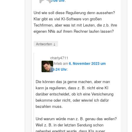
00:06 Uhr
:
Und wie soll diese Regulierung denn aussehen?
Klar gibt es viel KI-Software von großen
Techfirmen, aber was ist mit Leuten, die z.b. ihre
eigenen NNs auf ihrem Rechner laufen lassen?
↓
Antworten
charly4711
schrieb
am
6. November 2023 um
09:24 Uhr
:
Die können das ja gerne machen, aber man
kann ja regulieren, dass z. B. nicht eine KI
darüber entscheidet, ob ich eine Versicherung
bekomme oder nicht, oder wieviel ich dafür
bezahlen muss.
Und warum würde man z. B. genau das wollen?
Weil z. B. in der letzten Sendung schon
nebenbei erwähnt wurde, dass KIs super