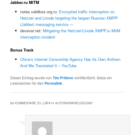
Jabber.ru MITM
notes.valdikss.org.ru:
Encrypted traffic interception on
Hetzner and Linode targeting the largest Russian XMPP
(Jabber) messaging service —
devever.net:
Mitigating the Hetzner/Linode XMPP.ru MitM
interception incident
Bonus Track
China’s Internet Censorship Agency Has Its Own Anthem
And We Translated It – YouTube
Dieser Eintrag wurde von
Tim Pritlove
veröffentlicht. Setze ein
Lesezeichen für den
Permalink
.
68 KOMMENTARE ZU „
LNP474 AUTOBAHNKREUZIGUNG
“