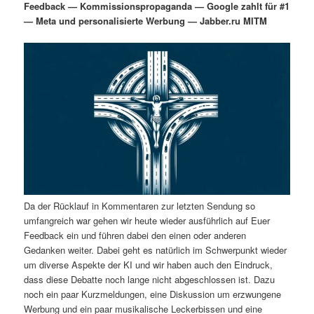
Feedback — Kommissionspropaganda — Google zahlt für #1
i
s
— Meta und personalisierte Werbung — Jabber.ru MITM
m
u
n
n
g
a
ä
n
e
v
n
i
r
d
g
a
e
ä
t
i
n
r
o
n
I
e
n
n
Da der Rücklauf in Kommentaren zur letzten Sendung so
umfangreich war gehen wir heute wieder ausführlich auf Euer
h
I
Feedback ein und führen dabei den einen oder anderen
Gedanken weiter. Dabei geht es natürlich im Schwerpunkt wieder
um diverse Aspekte der KI und wir haben auch den Eindruck,
a
n
dass diese Debatte noch lange nicht abgeschlossen ist. Dazu
noch ein paar Kurzmeldungen, eine Diskussion um erzwungene
l
h
Werbung und ein paar musikalische Leckerbissen und eine