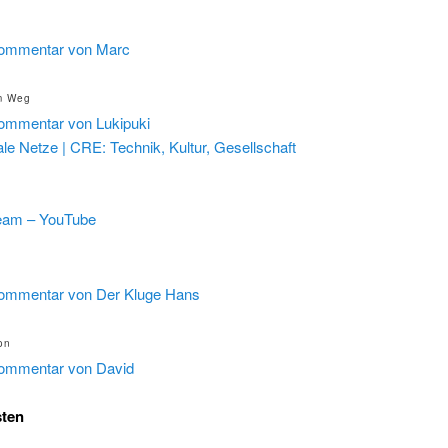
ommentar von Marc
im Weg
ommentar von Lukipuki
 Netze | CRE: Technik, Kultur, Gesellschaft
eam – YouTube
ommentar von Der Kluge Hans
on
ommentar von David
sten