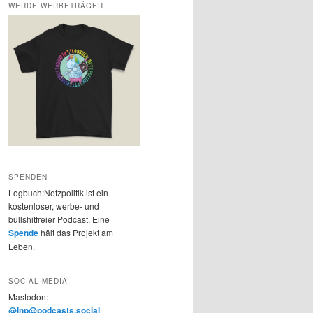
WERDE WERBETRÄGER
SPENDEN
Logbuch:Netzpolitik ist ein
kostenloser, werbe- und
bullshitfreier Podcast. Eine
Spende
hält das Projekt am
Leben.
SOCIAL MEDIA
Mastodon:
@lnp@podcasts.social