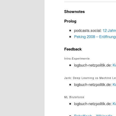
Shownotes
Prolog
podcasts.social:
12 Jahr
Peking 2008 – Eröffnungs
Feedback
Intro-Experimente
logbuch-netzpolitik.de:
K
Jank: Deep Learning vs Machine Le
logbuch-netzpolitik.de:
K
ML Bruteforce
logbuch-netzpolitik.de:
K
Babelfisch – Wikipedia