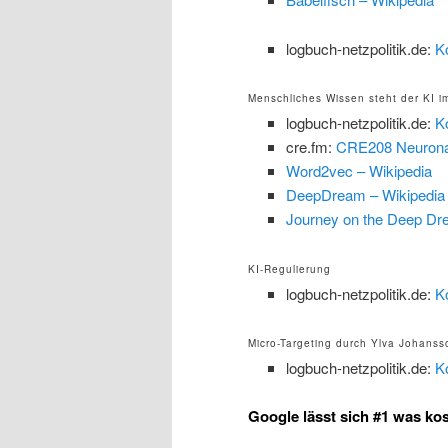
logbuch-netzpolitik.de:
K
Menschliches Wissen steht der KI 
logbuch-netzpolitik.de:
K
cre.fm:
CRE208 Neuronale
Word2vec – Wikipedia
DeepDream – Wikipedia
Journey on the Deep Dr
KI-Regulierung
logbuch-netzpolitik.de:
K
Micro-Targeting durch Ylva Johanss
logbuch-netzpolitik.de:
K
Google lässt sich #1 was ko