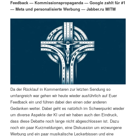
Feedback — Kommissionspropaganda — Google zahlt für #1
i
s
— Meta und personalisierte Werbung — Jabber.ru MITM
m
u
n
n
g
a
ä
n
e
v
n
i
r
d
g
a
e
ä
t
i
n
r
o
n
I
e
n
n
Da der Rücklauf in Kommentaren zur letzten Sendung so
umfangreich war gehen wir heute wieder ausführlich auf Euer
h
I
Feedback ein und führen dabei den einen oder anderen
Gedanken weiter. Dabei geht es natürlich im Schwerpunkt wieder
um diverse Aspekte der KI und wir haben auch den Eindruck,
a
n
dass diese Debatte noch lange nicht abgeschlossen ist. Dazu
noch ein paar Kurzmeldungen, eine Diskussion um erzwungene
l
h
Werbung und ein paar musikalische Leckerbissen und eine