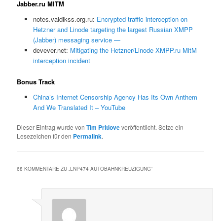
Jabber.ru MITM
notes.valdikss.org.ru:
Encrypted traffic interception on
Hetzner and Linode targeting the largest Russian XMPP
(Jabber) messaging service —
devever.net:
Mitigating the Hetzner/Linode XMPP.ru MitM
interception incident
Bonus Track
China’s Internet Censorship Agency Has Its Own Anthem
And We Translated It – YouTube
Dieser Eintrag wurde von
Tim Pritlove
veröffentlicht. Setze ein
Lesezeichen für den
Permalink
.
68 KOMMENTARE ZU „
LNP474 AUTOBAHNKREUZIGUNG
“