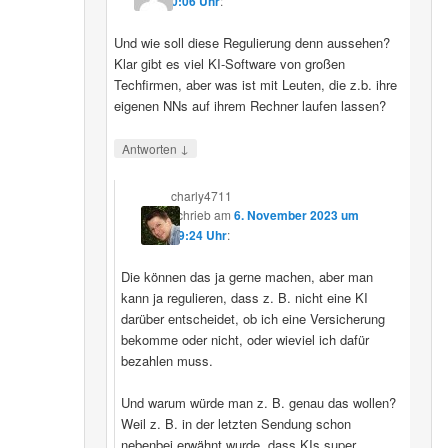
00:06 Uhr
:
Und wie soll diese Regulierung denn aussehen?
Klar gibt es viel KI-Software von großen
Techfirmen, aber was ist mit Leuten, die z.b. ihre
eigenen NNs auf ihrem Rechner laufen lassen?
↓
Antworten
charly4711
schrieb
am
6. November 2023 um
09:24 Uhr
:
Die können das ja gerne machen, aber man
kann ja regulieren, dass z. B. nicht eine KI
darüber entscheidet, ob ich eine Versicherung
bekomme oder nicht, oder wieviel ich dafür
bezahlen muss.
Und warum würde man z. B. genau das wollen?
Weil z. B. in der letzten Sendung schon
nebenbei erwähnt wurde, dass KIs super