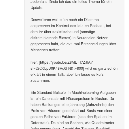
Jedenfalls fände ich das ein tolles Thema für ein
Update.
Desweiteren wollte ich noch ein Dilemma
ansprechen im Kontext des letzten Podcast, bei
dem ihr über sexistische und (sonstige
diskriminierende Biases) in Neuronalen Netzen
gesprochen habt, die evtl mal Entscheidungen über
Menschen treffen:
hier: [https://youtu.be/Z8MEFI7ZJlA?
si=tSO0bpB0K48Rq6hN&t=800] wird es ganz schön
erklärt in einem Talk, aber ich fasse es kurz
zusammen:
Ein Standard-Beispiel in Machinelearning-Aufgaben
ist ein Datensatz mit Häuserpreisen in Boston. Da
haben Bankangestellte jahrelang (Jahrzehnte) den
Preis von Häusern geschätzt auf Basis von einer
ganzen Reihe von Faktoren (also den Spalten im
Datensatz). Da sind so Sachen, wie Quadratmeter
(oder square-feet), Anzahl der Zimmer, Stadtteil