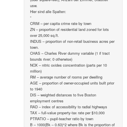
usw.
Hier sind alle Spalten:
“
CRIM – per capita crime rate by town
ZN – proportion of residential land zoned for lots
over 25,000 sq.ft.
INDUS – proportion of non-retail business acres per
town.
CHAS – Charles River dummy variable (1 if tract
bounds river; 0 otherwise)
NOX – nitric oxides concentration (parts per 10
million)
RM – average number of rooms per dwelling
AGE – proportion of owner-occupied units built prior
to 1940
DIS – weighted distances to five Boston
employment centres
RAD – index of accessibility to radial highways
TAX – full-value property-tax rate per $10,000
PTRATIO – pupil-teacher ratio by town
B – 1000(Bk – 0.63)^2 where Bk is the proportion of