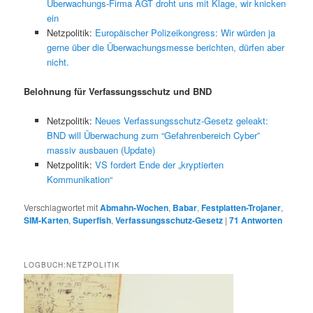
Überwachungs-Firma AGT droht uns mit Klage, wir knicken
ein
Netzpolitik:
Europäischer Polizeikongress: Wir würden ja
gerne über die Überwachungsmesse berichten, dürfen aber
nicht.
Belohnung für Verfassungsschutz und BND
Netzpolitik:
Neues Verfassungsschutz-Gesetz geleakt:
BND will Überwachung zum “Gefahrenbereich Cyber”
massiv ausbauen (Update)
Netzpolitik:
VS fordert Ende der „kryptierten
Kommunikation“
Verschlagwortet mit
Abmahn-Wochen
,
Babar
,
Festplatten-Trojaner
,
SIM-Karten
,
Superfish
,
Verfassungsschutz-Gesetz
|
71
Antworten
LOGBUCH:NETZPOLITIK