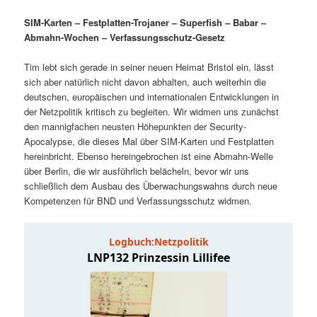
i
p
SIM-Karten – Festplatten-Trojaner – Superfish – Babar –
m
u
n
r
Abmahn-Wochen – Verfassungsschutz-Gesetz
g
i
ä
n
e
n
Tim lebt sich gerade in seiner neuen Heimat Bristol ein, lässt
n
g
sich aber natürlich nicht davon abhalten, auch weiterhin die
r
d
e
deutschen, europäischen und internationalen Entwicklungen in
n
der Netzpolitik kritisch zu begleiten. Wir widmen uns zunächst
e
ä
den mannigfachen neusten Höhepunkten der Security-
Apocalypse, die dieses Mal über SIM-Karten und Festplatten
n
r
hereinbricht. Ebenso hereingebrochen ist eine Abmahn-Welle
über Berlin, die wir ausführlich belächeln, bevor wir uns
I
e
schließlich dem Ausbau des Überwachungswahns durch neue
Kompetenzen für BND und Verfassungsschutz widmen.
n
n
h
I
a
n
l
h