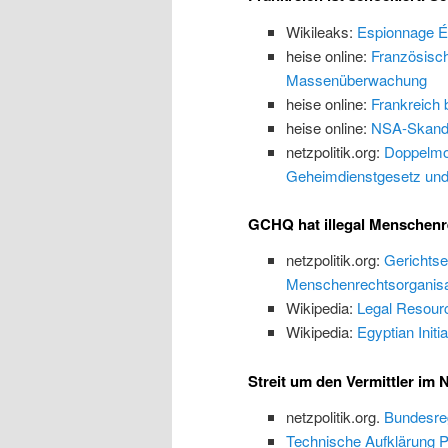
Wikileaks:
Espionnage É
heise online:
Französisch
Massenüberwachung
heise online:
Frankreich 
heise online:
NSA-Skandal
netzpolitik.org:
Doppelmor
Geheimdienstgesetz und
GCHQ hat illegal Menschenr
netzpolitik.org:
Gerichtse
Menschenrechtsorganisa
Wikipedia:
Legal Resour
Wikipedia:
Egyptian Initi
Streit um den Vermittler im
netzpolitik.org.
Bundesreg
Technische Aufklärung 