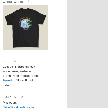
WERDE WERBETRÄGER
SPENDEN
Logbuch:Netzpolitik ist ein
kostenloser, werbe- und
bullshitfreier Podcast. Eine
Spende
hält das Projekt am
Leben.
SOCIAL MEDIA
Mastodon:
@lnp@podcasts.social