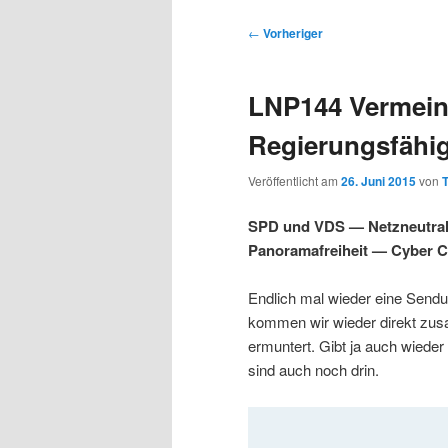
s
u
u
u
p
p
B
←
Vorheriger
r
t
e
m
m
i
m
i
LNP144 Vermein
n
e
t
p
s
g
n
r
Regierungsfähig
e
ü
a
r
e
n
g
Veröffentlicht am
26. Juni 2015
von
T
s
i
k
n
SPD und VDS — Netzneutra
a
Panoramafreiheit — Cyber 
m
u
v
i
Endlich mal wieder eine Send
ä
n
g
kommen wir wieder direkt zus
a
ermuntert. Gibt ja auch wiede
r
d
t
sind auch noch drin.
i
e
ä
o
n