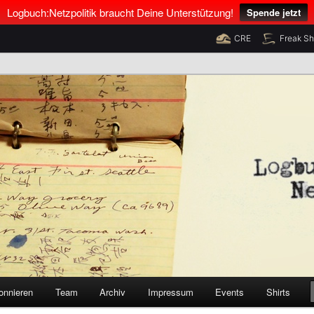
Logbuch:Netzpolitik braucht Deine Unterstützung!
Spende jetzt
CRE
Freak S
nus Neumann und Tim Pritlove
olitik
onnieren
Team
Archiv
Impressum
Events
Shirts