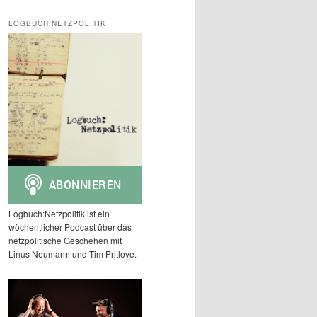
c
h
LOGBUCH:NETZPOLITIK
e
n
Logbuch:Netzpolitik ist ein
wöchentlicher Podcast über das
netzpolitische Geschehen mit
Linus Neumann und Tim Pritlove.