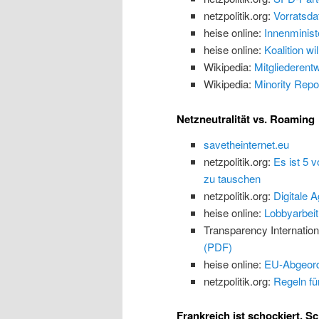
netzpolitik.org:
Vorratsda
heise online:
Innenminist
heise online:
Koalition w
Wikipedia:
Mitgliederent
Wikipedia:
Minority Repo
Netzneutralität vs. Roaming
savetheinternet.eu
netzpolitik.org:
Es ist 5 
zu tauschen
netzpolitik.org:
Digitale 
heise online:
Lobbyarbeit
Transparency Internation
(PDF)
heise online:
EU-Abgeordn
netzpolitik.org:
Regeln für
Frankreich ist schockiert. Sc