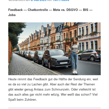
i
s
m
u
n
n
Feedback — Chatkontrolle — Meta vs. DSGVO — BIS —
g
a
Jobs
ä
n
e
v
n
i
r
d
g
a
e
ä
t
i
n
r
o
n
I
e
n
n
Heute nimmt das Feedback gut die Hälfte der Sendung ein, weil
h
I
es da so viel zu Lachen gibt. Aber auch der Rest der Themen
gibt wieder genug Anlass zum Schmunzeln. Oder vielleicht ist
a
n
das auch alles gar nicht mehr witzig. Wer weiß das schon? Viel
Spaß beim Zuhören.
l
h