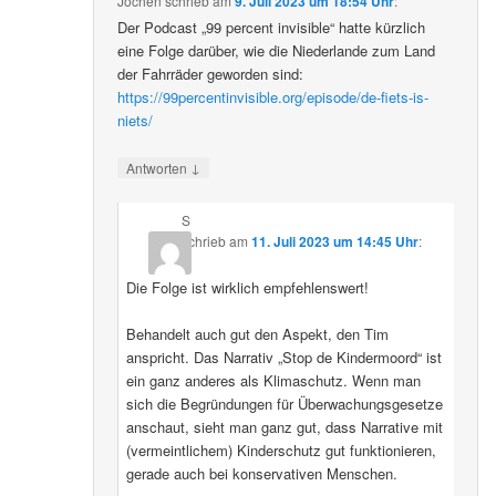
Jochen
schrieb
am
9. Juli 2023 um 18:54 Uhr
:
Der Podcast „99 percent invisible“ hatte kürzlich
eine Folge darüber, wie die Niederlande zum Land
der Fahrräder geworden sind:
https://99percentinvisible.org/episode/de-fiets-is-
niets/
↓
Antworten
S
schrieb
am
11. Juli 2023 um 14:45 Uhr
:
Die Folge ist wirklich empfehlenswert!
Behandelt auch gut den Aspekt, den Tim
anspricht. Das Narrativ „Stop de Kindermoord“ ist
ein ganz anderes als Klimaschutz. Wenn man
sich die Begründungen für Überwachungsgesetze
anschaut, sieht man ganz gut, dass Narrative mit
(vermeintlichem) Kinderschutz gut funktionieren,
gerade auch bei konservativen Menschen.