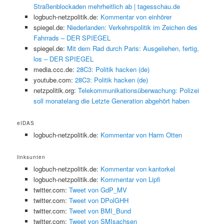
Straßenblockaden mehrheitlich ab | tagesschau.de
logbuch-netzpolitik.de:
Kommentar von einhörer
spiegel.de:
Niederlanden: Verkehrspolitik im Zeichen des
Fahrrads – DER SPIEGEL
spiegel.de:
Mit dem Rad durch Paris: Ausgeliehen, fertig,
los – DER SPIEGEL
media.ccc.de:
28C3: Politik hacken (de)
youtube.com:
28C3: Politik hacken (de)
netzpolitik.org:
Telekommunikationsüberwachung: Polizei
soll monatelang die Letzte Generation abgehört haben
eIDAS
logbuch-netzpolitik.de:
Kommentar von Harm Otten
linksunten
logbuch-netzpolitik.de:
Kommentar von kantorkel
logbuch-netzpolitik.de:
Kommentar von Lipfi
twitter.com:
Tweet von GdP_MV
twitter.com:
Tweet von DPolGHH
twitter.com:
Tweet von BMI_Bund
twitter.com:
Tweet von SMIsachsen