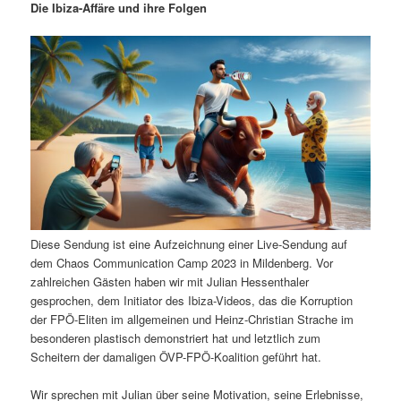
Die Ibiza-Affäre und ihre Folgen
i
s
m
u
n
n
g
a
ä
n
e
v
n
i
r
d
g
a
e
ä
t
i
n
r
o
n
I
e
Diese Sendung ist eine Aufzeichnung einer Live-Sendung auf
n
n
dem Chaos Communication Camp 2023 in Mildenberg. Vor
zahlreichen Gästen haben wir mit Julian Hessenthaler
h
I
gesprochen, dem Initiator des Ibiza-Videos, das die Korruption
der FPÖ-Eliten im allgemeinen und Heinz-Christian Strache im
besonderen plastisch demonstriert hat und letztlich zum
a
n
Scheitern der damaligen ÖVP-FPÖ-Koalition geführt hat.
l
h
Wir sprechen mit Julian über seine Motivation, seine Erlebnisse,