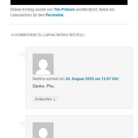
Dieser Eintrag wurde von
Tim Pritlove
veröffentlicht. Setze ein
Lesezeichen für den
Permalink
.
14 KOMMENTARE ZU „
LNP466 WODKA RED BULL
“
Martina
schrieb
am
24. August 2023 um 12:07 Uhr
:
Danke. Phu.
↓
Antworten