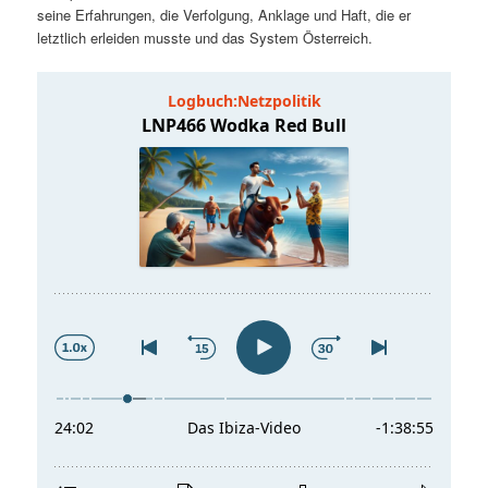
seine Erfahrungen, die Verfolgung, Anklage und Haft, die er
t
a
letztlich erleiden musste und das System Österreich.
s
l
p
t
r
s
i
p
n
r
g
i
e
n
n
g
e
n