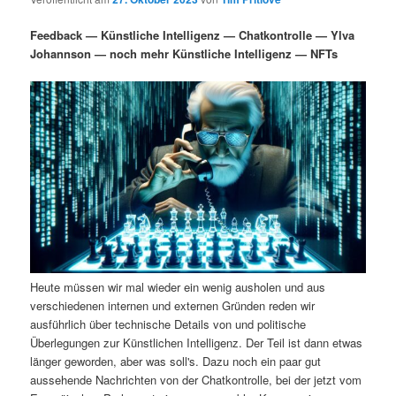
i
s
m
u
n
n
Feedback — Künstliche Intelligenz — Chatkontrolle — Ylva
g
a
Johannson — noch mehr Künstliche Intelligenz — NFTs
ä
n
e
v
n
i
r
d
g
a
e
ä
t
i
n
r
o
n
I
e
n
n
Heute müssen wir mal wieder ein wenig ausholen und aus
h
I
verschiedenen internen und externen Gründen reden wir
ausführlich über technische Details von und politische
a
n
Überlegungen zur Künstlichen Intelligenz. Der Teil ist dann etwas
länger geworden, aber was soll's. Dazu noch ein paar gut
l
h
aussehende Nachrichten von der Chatkontrolle, bei der jetzt vom