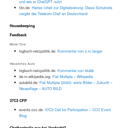
und wie er ChatGPT nutzt
t3n.de:
Hartes Urteil zur Digitalisierung: Diese Schulnote
vergibt der Telekom-Chef an Deutschland
Housekeeping
Feedback
Motel One
logbuch-netzpolitik.de:
Kommentar von s.m.langer
Hässliches Auto
logbuch-netzpolitik.de:
Kommentar von blubb
de.m.wikipedia.org:
Fiat Multipla – Wikipedia
autobild.de:
Fiat Multipla (2020): erste Bilder – Zukunft –
Neuauflage – AUTO BILD
37C3 CFP
events.ccc.de:
37C3 Call for Participation – CCC Event
Blog
Chatkontrolle nur bei Verdacht?