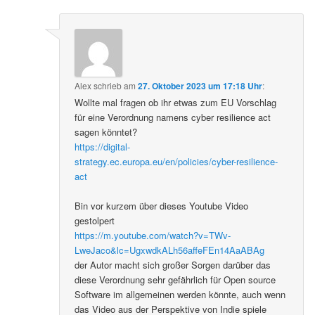
Alex
schrieb
am
27. Oktober 2023 um 17:18 Uhr
:
Wollte mal fragen ob ihr etwas zum EU Vorschlag
für eine Verordnung namens cyber resilience act
sagen könntet?
https://digital-
strategy.ec.europa.eu/en/policies/cyber-resilience-
act
Bin vor kurzem über dieses Youtube Video
gestolpert
https://m.youtube.com/watch?v=TWv-
LweJaco&lc=UgxwdkALh56affeFEn14AaABAg
der Autor macht sich großer Sorgen darüber das
diese Verordnung sehr gefährlich für Open source
Software im allgemeinen werden könnte, auch wenn
das Video aus der Perspektive von Indie spiele