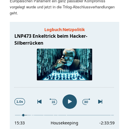
Europäischen Parlament ein ganz passabler Kompromiss
t
a
vorgelegt wurde und jetzt in die Trilog-Abschlussverhandlungen
geht.
s
l
p
t
r
s
i
p
n
r
g
i
e
n
n
g
e
n