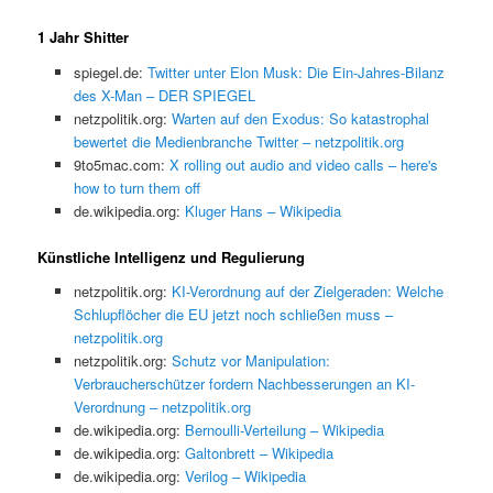
1 Jahr Shitter
spiegel.de:
Twitter unter Elon Musk: Die Ein-Jahres-Bilanz
des X-Man – DER SPIEGEL
netzpolitik.org:
Warten auf den Exodus: So katastrophal
bewertet die Medienbranche Twitter – netzpolitik.org
9to5mac.com:
X rolling out audio and video calls – here's
how to turn them off
de.wikipedia.org:
Kluger Hans – Wikipedia
Künstliche Intelligenz und Regulierung
netzpolitik.org:
KI-Verordnung auf der Zielgeraden: Welche
Schlupflöcher die EU jetzt noch schließen muss –
netzpolitik.org
netzpolitik.org:
Schutz vor Manipulation:
Verbraucherschützer fordern Nachbesserungen an KI-
Verordnung – netzpolitik.org
de.wikipedia.org:
Bernoulli-Verteilung – Wikipedia
de.wikipedia.org:
Galtonbrett – Wikipedia
de.wikipedia.org:
Verilog – Wikipedia