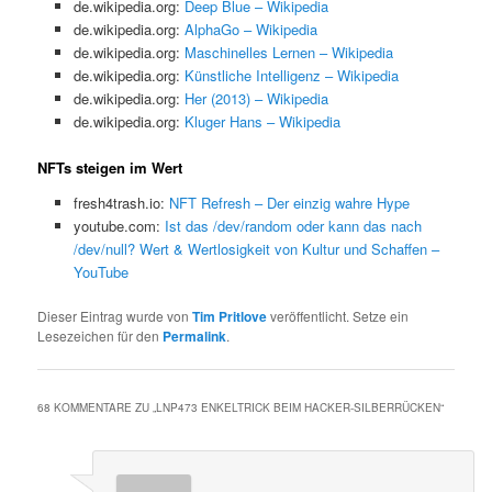
de.wikipedia.org:
Deep Blue – Wikipedia
de.wikipedia.org:
AlphaGo – Wikipedia
de.wikipedia.org:
Maschinelles Lernen – Wikipedia
de.wikipedia.org:
Künstliche Intelligenz – Wikipedia
de.wikipedia.org:
Her (2013) – Wikipedia
de.wikipedia.org:
Kluger Hans – Wikipedia
NFTs steigen im Wert
fresh4trash.io:
NFT Refresh – Der einzig wahre Hype
youtube.com:
Ist das /dev/random oder kann das nach
/dev/null? Wert & Wertlosigkeit von Kultur und Schaffen –
YouTube
Dieser Eintrag wurde von
Tim Pritlove
veröffentlicht. Setze ein
Lesezeichen für den
Permalink
.
68 KOMMENTARE ZU „
LNP473 ENKELTRICK BEIM HACKER-SILBERRÜCKEN
“