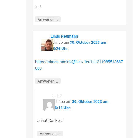
+1!
↓
Antworten
Linus Neumann
schrieb
am
30. Oktober 2023 um
08:26 Uhr
:
https://chaos.social/@linuzifer/111311985513687
088
↓
Antworten
timte
schrieb
am
30. Oktober 2023 um
16:44 Uhr
:
Juhu! Danke :)
↓
Antworten