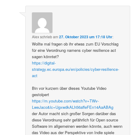
Alex
schrieb
am
27. Oktober 2023 um 17:18 Uhr
:
Wollte mal fragen ob ihr etwas zum EU Vorschlag
für eine Verordnung namens cyber resilience act
sagen könntet?
https://digital-
strategy.ec.europa.eu/en/policies/cyber-resilience-
act
Bin vor kurzem über dieses Youtube Video
gestolpert
https://m.youtube.com/watch?v=TWv-
LweJaco&lc=UgxwdkALh56affeFEn14AaABAg
der Autor macht sich großer Sorgen darüber das
diese Verordnung sehr gefährlich für Open source
Software im allgemeinen werden könnte, auch wenn
das Video aus der Perspektive von Indie spiele