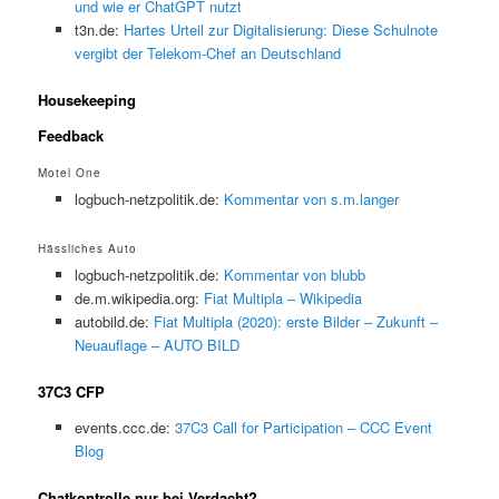
und wie er ChatGPT nutzt
t3n.de:
Hartes Urteil zur Digitalisierung: Diese Schulnote
vergibt der Telekom-Chef an Deutschland
Housekeeping
Feedback
Motel One
logbuch-netzpolitik.de:
Kommentar von s.m.langer
Hässliches Auto
logbuch-netzpolitik.de:
Kommentar von blubb
de.m.wikipedia.org:
Fiat Multipla – Wikipedia
autobild.de:
Fiat Multipla (2020): erste Bilder – Zukunft –
Neuauflage – AUTO BILD
37C3 CFP
events.ccc.de:
37C3 Call for Participation – CCC Event
Blog
Chatkontrolle nur bei Verdacht?