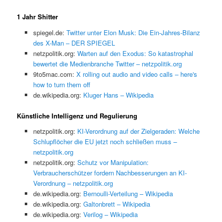
1 Jahr Shitter
spiegel.de:
Twitter unter Elon Musk: Die Ein-Jahres-Bilanz
des X-Man – DER SPIEGEL
netzpolitik.org:
Warten auf den Exodus: So katastrophal
bewertet die Medienbranche Twitter – netzpolitik.org
9to5mac.com:
X rolling out audio and video calls – here's
how to turn them off
de.wikipedia.org:
Kluger Hans – Wikipedia
Künstliche Intelligenz und Regulierung
netzpolitik.org:
KI-Verordnung auf der Zielgeraden: Welche
Schlupflöcher die EU jetzt noch schließen muss –
netzpolitik.org
netzpolitik.org:
Schutz vor Manipulation:
Verbraucherschützer fordern Nachbesserungen an KI-
Verordnung – netzpolitik.org
de.wikipedia.org:
Bernoulli-Verteilung – Wikipedia
de.wikipedia.org:
Galtonbrett – Wikipedia
de.wikipedia.org:
Verilog – Wikipedia