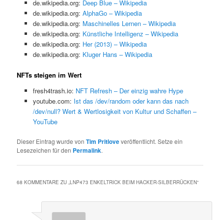
de.wikipedia.org:
Deep Blue – Wikipedia
de.wikipedia.org:
AlphaGo – Wikipedia
de.wikipedia.org:
Maschinelles Lernen – Wikipedia
de.wikipedia.org:
Künstliche Intelligenz – Wikipedia
de.wikipedia.org:
Her (2013) – Wikipedia
de.wikipedia.org:
Kluger Hans – Wikipedia
NFTs steigen im Wert
fresh4trash.io:
NFT Refresh – Der einzig wahre Hype
youtube.com:
Ist das /dev/random oder kann das nach
/dev/null? Wert & Wertlosigkeit von Kultur und Schaffen –
YouTube
Dieser Eintrag wurde von
Tim Pritlove
veröffentlicht. Setze ein
Lesezeichen für den
Permalink
.
68 KOMMENTARE ZU „
LNP473 ENKELTRICK BEIM HACKER-SILBERRÜCKEN
“