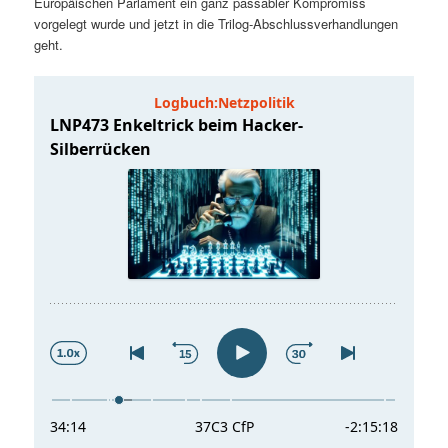
Europäischen Parlament ein ganz passabler Kompromiss
t
a
vorgelegt wurde und jetzt in die Trilog-Abschlussverhandlungen
geht.
s
l
p
t
r
s
i
p
n
r
g
i
e
n
n
g
e
n