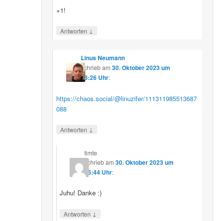
+1!
↓
Antworten
Linus Neumann
schrieb
am
30. Oktober 2023 um
08:26 Uhr
:
https://chaos.social/@linuzifer/111311985513687
088
↓
Antworten
timte
schrieb
am
30. Oktober 2023 um
16:44 Uhr
:
Juhu! Danke :)
↓
Antworten