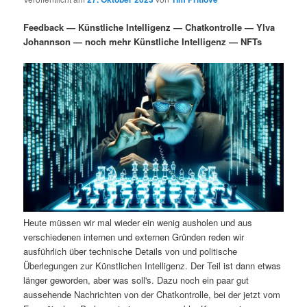
i
s
m
u
n
n
Feedback — Künstliche Intelligenz — Chatkontrolle — Ylva
g
a
Johannson — noch mehr Künstliche Intelligenz — NFTs
ä
n
e
v
n
i
r
d
g
a
e
ä
t
i
n
r
o
n
I
e
n
n
Heute müssen wir mal wieder ein wenig ausholen und aus
h
I
verschiedenen internen und externen Gründen reden wir
ausführlich über technische Details von und politische
a
n
Überlegungen zur Künstlichen Intelligenz. Der Teil ist dann etwas
länger geworden, aber was soll's. Dazu noch ein paar gut
l
h
aussehende Nachrichten von der Chatkontrolle, bei der jetzt vom