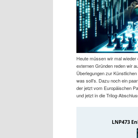
n
r
I
e
n
n
h
I
Heute müssen wir mal wieder 
a
n
externen Gründen reden wir aus
Überlegungen zur Künstlichen I
l
h
was soll's. Dazu noch ein paar
der jetzt vom Europäischen P
t
a
und jetzt in die Trilog-Abschl
s
l
p
t