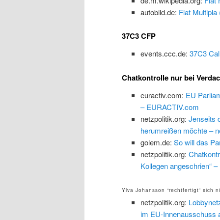
de.m.wikipedia.org:
Fiat 
autobild.de:
Fiat Multipl
37C3 CFP
events.ccc.de:
37C3 Call
Chatkontrolle nur bei Verda
euractiv.com:
EU Parliam
– EURACTIV.com
netzpolitik.org:
Jenseits 
herumreißen möchte – net
golem.de:
So will das Pa
netzpolitik.org:
Chatkontr
Kollegen angeschrien“ – n
Ylva Johansson “rechtfertigt” sich n
netzpolitik.org:
Lobbynetz
im EU-Innenausschuss au