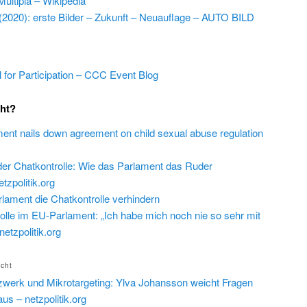
Multipla – Wikipedia
a (2020): erste Bilder – Zukunft – Neuauflage – AUTO BILD
 for Participation – CCC Event Blog
cht?
ent nails down agreement on child sexual abuse regulation
der Chatkontrolle: Wie das Parlament das Ruder
zpolitik.org
rlament die Chatkontrolle verhindern
olle im EU-Parlament: „Ich habe mich noch nie so sehr mit
etzpolitik.org
icht
werk und Mikrotargeting: Ylva Johansson weicht Fragen
s – netzpolitik.org