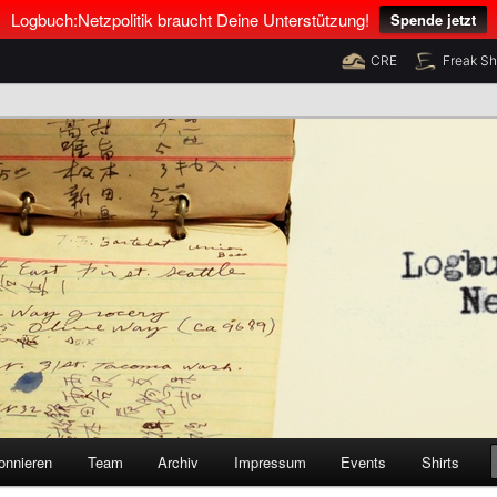
Logbuch:Netzpolitik braucht Deine Unterstützung!
Spende jetzt
CRE
Freak S
nus Neumann und Tim Pritlove
olitik
onnieren
Team
Archiv
Impressum
Events
Shirts