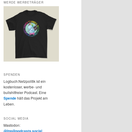
WERDE WERBETRÄGER
SPENDEN
Logbuch:Netzpolitik ist ein
kostenloser, werbe- und
bullshitfreier Podcast. Eine
Spende
hält das Projekt am
Leben.
SOCIAL MEDIA
Mastodon:
@lnp@podcasts.social