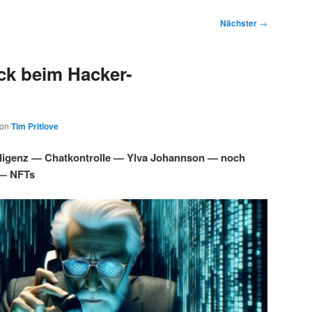
Nächster
→
ck beim Hacker-
von
Tim Pritlove
lligenz — Chatkontrolle — Ylva Johannson — noch
 — NFTs