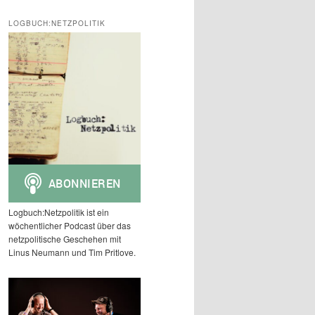
c
h
LOGBUCH:NETZPOLITIK
e
n
Logbuch:Netzpolitik ist ein
wöchentlicher Podcast über das
netzpolitische Geschehen mit
Linus Neumann und Tim Pritlove.