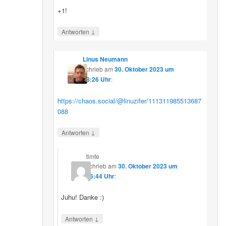
+1!
↓
Antworten
Linus Neumann
schrieb
am
30. Oktober 2023 um
08:26 Uhr
:
https://chaos.social/@linuzifer/111311985513687
088
↓
Antworten
timte
schrieb
am
30. Oktober 2023 um
16:44 Uhr
:
Juhu! Danke :)
↓
Antworten