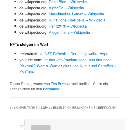
de.wikipedia.org:
Deep Blue – Wikipedia
de.wikipedia.org:
AlphaGo – Wikipedia
de.wikipedia.org:
Maschinelles Lernen – Wikipedia
de.wikipedia.org:
Künstliche Intelligenz – Wikipedia
de.wikipedia.org:
Her (2013) – Wikipedia
de.wikipedia.org:
Kluger Hans – Wikipedia
NFTs steigen im Wert
fresh4trash.io:
NFT Refresh – Der einzig wahre Hype
youtube.com:
Ist das /dev/random oder kann das nach
/dev/null? Wert & Wertlosigkeit von Kultur und Schaffen –
YouTube
Dieser Eintrag wurde von
Tim Pritlove
veröffentlicht. Setze ein
Lesezeichen für den
Permalink
.
68 KOMMENTARE ZU „
LNP473 ENKELTRICK BEIM HACKER-SILBERRÜCKEN
“