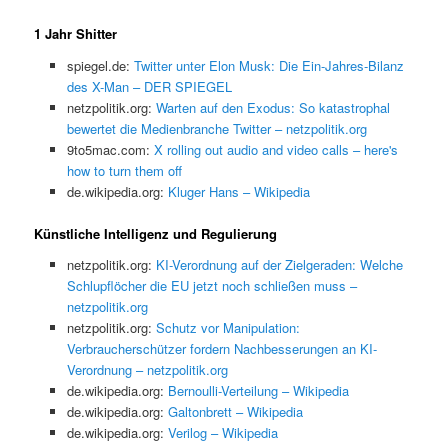
1 Jahr Shitter
spiegel.de:
Twitter unter Elon Musk: Die Ein-Jahres-Bilanz
des X-Man – DER SPIEGEL
netzpolitik.org:
Warten auf den Exodus: So katastrophal
bewertet die Medienbranche Twitter – netzpolitik.org
9to5mac.com:
X rolling out audio and video calls – here's
how to turn them off
de.wikipedia.org:
Kluger Hans – Wikipedia
Künstliche Intelligenz und Regulierung
netzpolitik.org:
KI-Verordnung auf der Zielgeraden: Welche
Schlupflöcher die EU jetzt noch schließen muss –
netzpolitik.org
netzpolitik.org:
Schutz vor Manipulation:
Verbraucherschützer fordern Nachbesserungen an KI-
Verordnung – netzpolitik.org
de.wikipedia.org:
Bernoulli-Verteilung – Wikipedia
de.wikipedia.org:
Galtonbrett – Wikipedia
de.wikipedia.org:
Verilog – Wikipedia