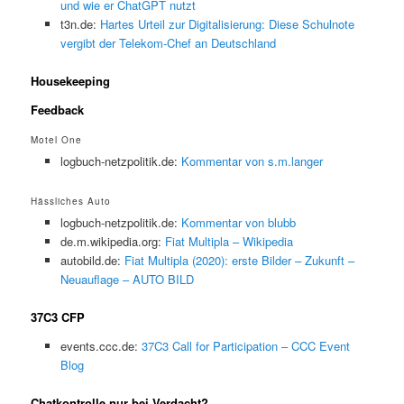
und wie er ChatGPT nutzt
t3n.de:
Hartes Urteil zur Digitalisierung: Diese Schulnote
vergibt der Telekom-Chef an Deutschland
Housekeeping
Feedback
Motel One
logbuch-netzpolitik.de:
Kommentar von s.m.langer
Hässliches Auto
logbuch-netzpolitik.de:
Kommentar von blubb
de.m.wikipedia.org:
Fiat Multipla – Wikipedia
autobild.de:
Fiat Multipla (2020): erste Bilder – Zukunft –
Neuauflage – AUTO BILD
37C3 CFP
events.ccc.de:
37C3 Call for Participation – CCC Event
Blog
Chatkontrolle nur bei Verdacht?