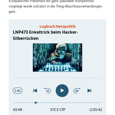
Europäischen Parlament ein ganz passabler Kompromiss
t
a
vorgelegt wurde und jetzt in die Trilog-Abschlussverhandlungen
geht.
s
l
p
t
r
s
i
p
n
r
g
i
e
n
n
g
e
n