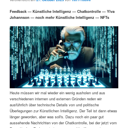
i
s
m
u
n
n
Feedback — Künstliche Intelligenz — Chatkontrolle — Ylva
g
a
Johannson — noch mehr Künstliche Intelligenz — NFTs
ä
n
e
v
n
i
r
d
g
a
e
ä
t
i
n
r
o
n
I
e
n
n
Heute müssen wir mal wieder ein wenig ausholen und aus
h
I
verschiedenen internen und externen Gründen reden wir
ausführlich über technische Details von und politische
a
n
Überlegungen zur Künstlichen Intelligenz. Der Teil ist dann etwas
länger geworden, aber was soll's. Dazu noch ein paar gut
l
h
aussehende Nachrichten von der Chatkontrolle, bei der jetzt vom