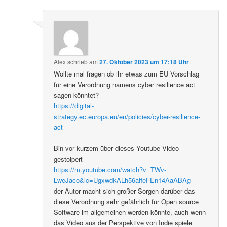
Alex
schrieb
am
27. Oktober 2023 um 17:18 Uhr
:
Wollte mal fragen ob ihr etwas zum EU Vorschlag
für eine Verordnung namens cyber resilience act
sagen könntet?
https://digital-
strategy.ec.europa.eu/en/policies/cyber-resilience-
act
Bin vor kurzem über dieses Youtube Video
gestolpert
https://m.youtube.com/watch?v=TWv-
LweJaco&lc=UgxwdkALh56affeFEn14AaABAg
der Autor macht sich großer Sorgen darüber das
diese Verordnung sehr gefährlich für Open source
Software im allgemeinen werden könnte, auch wenn
das Video aus der Perspektive von Indie spiele