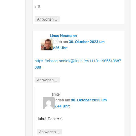
+1!
↓
Antworten
Linus Neumann
schrieb
am
30. Oktober 2023 um
08:26 Uhr
:
https://chaos.social/@linuzifer/111311985513687
088
↓
Antworten
timte
schrieb
am
30. Oktober 2023 um
16:44 Uhr
:
Juhu! Danke :)
↓
Antworten