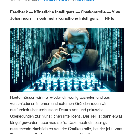
i
s
m
u
n
n
Feedback — Künstliche Intelligenz — Chatkontrolle — Ylva
g
a
Johannson — noch mehr Künstliche Intelligenz — NFTs
ä
n
e
v
n
i
r
d
g
a
e
ä
t
i
n
r
o
n
I
e
n
n
Heute müssen wir mal wieder ein wenig ausholen und aus
h
I
verschiedenen internen und externen Gründen reden wir
ausführlich über technische Details von und politische
a
n
Überlegungen zur Künstlichen Intelligenz. Der Teil ist dann etwas
länger geworden, aber was soll's. Dazu noch ein paar gut
l
h
aussehende Nachrichten von der Chatkontrolle, bei der jetzt vom