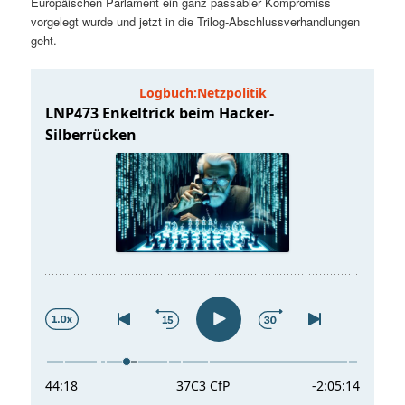
Europäischen Parlament ein ganz passabler Kompromiss
t
a
vorgelegt wurde und jetzt in die Trilog-Abschlussverhandlungen
geht.
s
l
p
t
r
s
i
p
n
r
g
i
e
n
n
g
e
n