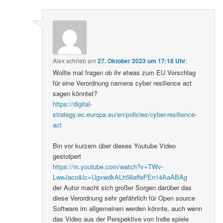
Alex
schrieb
am
27. Oktober 2023 um 17:18 Uhr
:
Wollte mal fragen ob ihr etwas zum EU Vorschlag
für eine Verordnung namens cyber resilience act
sagen könntet?
https://digital-
strategy.ec.europa.eu/en/policies/cyber-resilience-
act
Bin vor kurzem über dieses Youtube Video
gestolpert
https://m.youtube.com/watch?v=TWv-
LweJaco&lc=UgxwdkALh56affeFEn14AaABAg
der Autor macht sich großer Sorgen darüber das
diese Verordnung sehr gefährlich für Open source
Software im allgemeinen werden könnte, auch wenn
das Video aus der Perspektive von Indie spiele