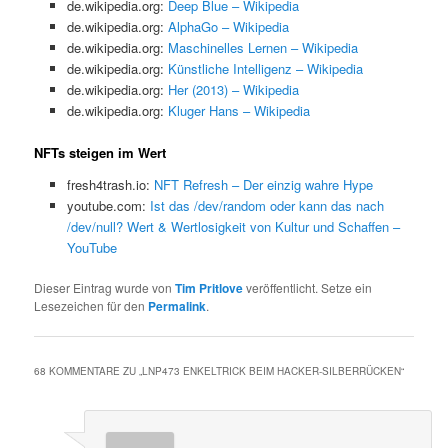
de.wikipedia.org:
Deep Blue – Wikipedia
de.wikipedia.org:
AlphaGo – Wikipedia
de.wikipedia.org:
Maschinelles Lernen – Wikipedia
de.wikipedia.org:
Künstliche Intelligenz – Wikipedia
de.wikipedia.org:
Her (2013) – Wikipedia
de.wikipedia.org:
Kluger Hans – Wikipedia
NFTs steigen im Wert
fresh4trash.io:
NFT Refresh – Der einzig wahre Hype
youtube.com:
Ist das /dev/random oder kann das nach
/dev/null? Wert & Wertlosigkeit von Kultur und Schaffen –
YouTube
Dieser Eintrag wurde von
Tim Pritlove
veröffentlicht. Setze ein
Lesezeichen für den
Permalink
.
68 KOMMENTARE ZU „
LNP473 ENKELTRICK BEIM HACKER-SILBERRÜCKEN
“