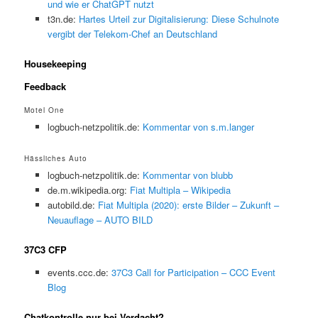
und wie er ChatGPT nutzt
t3n.de:
Hartes Urteil zur Digitalisierung: Diese Schulnote
vergibt der Telekom-Chef an Deutschland
Housekeeping
Feedback
Motel One
logbuch-netzpolitik.de:
Kommentar von s.m.langer
Hässliches Auto
logbuch-netzpolitik.de:
Kommentar von blubb
de.m.wikipedia.org:
Fiat Multipla – Wikipedia
autobild.de:
Fiat Multipla (2020): erste Bilder – Zukunft –
Neuauflage – AUTO BILD
37C3 CFP
events.ccc.de:
37C3 Call for Participation – CCC Event
Blog
Chatkontrolle nur bei Verdacht?