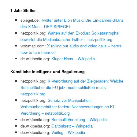
1 Jahr Shitter
spiegel.de:
Twitter unter Elon Musk: Die Ein-Jahres-Bilanz
des X-Man – DER SPIEGEL
netzpolitik.org:
Warten auf den Exodus: So katastrophal
bewertet die Medienbranche Twitter – netzpolitik.org
9to5mac.com:
X rolling out audio and video calls – here's
how to turn them off
de.wikipedia.org:
Kluger Hans – Wikipedia
Künstliche Intelligenz und Regulierung
netzpolitik.org:
KI-Verordnung auf der Zielgeraden: Welche
Schlupflöcher die EU jetzt noch schließen muss –
netzpolitik.org
netzpolitik.org:
Schutz vor Manipulation:
Verbraucherschützer fordern Nachbesserungen an KI-
Verordnung – netzpolitik.org
de.wikipedia.org:
Bernoulli-Verteilung – Wikipedia
de.wikipedia.org:
Galtonbrett – Wikipedia
de.wikipedia.org:
Verilog – Wikipedia