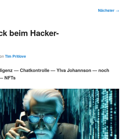
Nächster
→
ck beim Hacker-
von
Tim Pritlove
lligenz — Chatkontrolle — Ylva Johannson — noch
 — NFTs