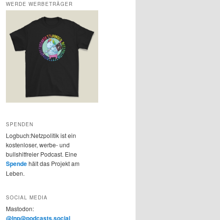
WERDE WERBETRÄGER
SPENDEN
Logbuch:Netzpolitik ist ein
kostenloser, werbe- und
bullshitfreier Podcast. Eine
Spende
hält das Projekt am
Leben.
SOCIAL MEDIA
Mastodon:
@lnp@podcasts.social