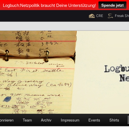
Logbuch:Netzpolitik braucht Deine Unterstützung!
Spende jetzt
CRE
Freak S
nus Neumann und Tim Pritlove
olitik
onnieren
Team
Archiv
Impressum
Events
Shirts