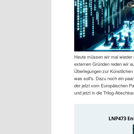
n
r
I
e
n
n
h
I
Heute müssen wir mal wieder 
a
n
externen Gründen reden wir aus
Überlegungen zur Künstlichen I
l
h
was soll's. Dazu noch ein paar
der jetzt vom Europäischen P
t
a
und jetzt in die Trilog-Abschl
s
l
p
t