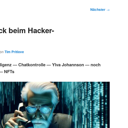
Nächster
→
ck beim Hacker-
von
Tim Pritlove
lligenz — Chatkontrolle — Ylva Johannson — noch
 — NFTs