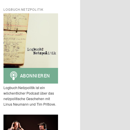
c
h
LOGBUCH:NETZPOLITIK
e
n
Logbuch:Netzpolitik ist ein
wöchentlicher Podcast über das
netzpolitische Geschehen mit
Linus Neumann und Tim Pritlove.