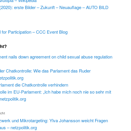
Multipla – Wikipedia
a (2020): erste Bilder – Zukunft – Neuauflage – AUTO BILD
 for Participation – CCC Event Blog
cht?
ent nails down agreement on child sexual abuse regulation
der Chatkontrolle: Wie das Parlament das Ruder
zpolitik.org
rlament die Chatkontrolle verhindern
olle im EU-Parlament: „Ich habe mich noch nie so sehr mit
etzpolitik.org
icht
werk und Mikrotargeting: Ylva Johansson weicht Fragen
s – netzpolitik.org