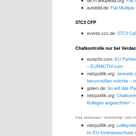
de.m.wikipedia.org:
Fiat 
autobild.de:
Fiat Multipl
37C3 CFP
events.ccc.de:
37C3 Call
Chatkontrolle nur bei Verda
euractiv.com:
EU Parliam
– EURACTIV.com
netzpolitik.org:
Jenseits 
herumreißen möchte – net
golem.de:
So will das Pa
netzpolitik.org:
Chatkontr
Kollegen angeschrien“ – n
Ylva Johansson “rechtfertigt” sich n
netzpolitik.org:
Lobbynetz
im EU-Innenausschuss au