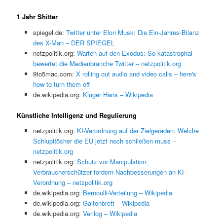
1 Jahr Shitter
spiegel.de:
Twitter unter Elon Musk: Die Ein-Jahres-Bilanz
des X-Man – DER SPIEGEL
netzpolitik.org:
Warten auf den Exodus: So katastrophal
bewertet die Medienbranche Twitter – netzpolitik.org
9to5mac.com:
X rolling out audio and video calls – here's
how to turn them off
de.wikipedia.org:
Kluger Hans – Wikipedia
Künstliche Intelligenz und Regulierung
netzpolitik.org:
KI-Verordnung auf der Zielgeraden: Welche
Schlupflöcher die EU jetzt noch schließen muss –
netzpolitik.org
netzpolitik.org:
Schutz vor Manipulation:
Verbraucherschützer fordern Nachbesserungen an KI-
Verordnung – netzpolitik.org
de.wikipedia.org:
Bernoulli-Verteilung – Wikipedia
de.wikipedia.org:
Galtonbrett – Wikipedia
de.wikipedia.org:
Verilog – Wikipedia