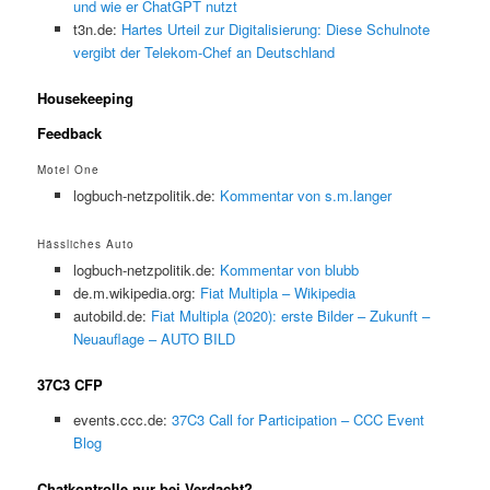
und wie er ChatGPT nutzt
t3n.de:
Hartes Urteil zur Digitalisierung: Diese Schulnote
vergibt der Telekom-Chef an Deutschland
Housekeeping
Feedback
Motel One
logbuch-netzpolitik.de:
Kommentar von s.m.langer
Hässliches Auto
logbuch-netzpolitik.de:
Kommentar von blubb
de.m.wikipedia.org:
Fiat Multipla – Wikipedia
autobild.de:
Fiat Multipla (2020): erste Bilder – Zukunft –
Neuauflage – AUTO BILD
37C3 CFP
events.ccc.de:
37C3 Call for Participation – CCC Event
Blog
Chatkontrolle nur bei Verdacht?