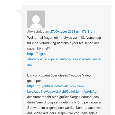
Alex
schrieb
am
27. Oktober 2023 um 17:18 Uhr
:
Wollte mal fragen ob ihr etwas zum EU Vorschlag
für eine Verordnung namens cyber resilience act
sagen könntet?
https://digital-
strategy.ec.europa.eu/en/policies/cyber-resilience-
act
Bin vor kurzem über dieses Youtube Video
gestolpert
https://m.youtube.com/watch?v=TWv-
LweJaco&lc=UgxwdkALh56affeFEn14AaABAg
der Autor macht sich großer Sorgen darüber das
diese Verordnung sehr gefährlich für Open source
Software im allgemeinen werden könnte, auch wenn
das Video aus der Perspektive von Indie spiele