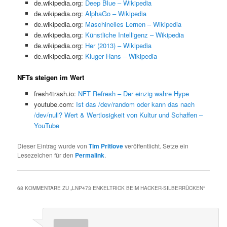
de.wikipedia.org:
Deep Blue – Wikipedia
de.wikipedia.org:
AlphaGo – Wikipedia
de.wikipedia.org:
Maschinelles Lernen – Wikipedia
de.wikipedia.org:
Künstliche Intelligenz – Wikipedia
de.wikipedia.org:
Her (2013) – Wikipedia
de.wikipedia.org:
Kluger Hans – Wikipedia
NFTs steigen im Wert
fresh4trash.io:
NFT Refresh – Der einzig wahre Hype
youtube.com:
Ist das /dev/random oder kann das nach
/dev/null? Wert & Wertlosigkeit von Kultur und Schaffen –
YouTube
Dieser Eintrag wurde von
Tim Pritlove
veröffentlicht. Setze ein
Lesezeichen für den
Permalink
.
68 KOMMENTARE ZU „
LNP473 ENKELTRICK BEIM HACKER-SILBERRÜCKEN
“