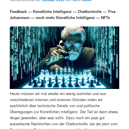
i
s
m
u
n
n
Feedback — Künstliche Intelligenz — Chatkontrolle — Ylva
g
a
Johannson — noch mehr Künstliche Intelligenz — NFTs
ä
n
e
v
n
i
r
d
g
a
e
ä
t
i
n
r
o
n
I
e
n
n
Heute müssen wir mal wieder ein wenig ausholen und aus
h
I
verschiedenen internen und externen Gründen reden wir
ausführlich über technische Details von und politische
a
n
Überlegungen zur Künstlichen Intelligenz. Der Teil ist dann etwas
länger geworden, aber was soll's. Dazu noch ein paar gut
l
h
aussehende Nachrichten von der Chatkontrolle, bei der jetzt vom