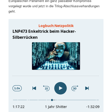
Europäischen Parlament ein ganz passabler Kompromiss
t
a
vorgelegt wurde und jetzt in die Trilog-Abschlussverhandlungen
geht.
s
l
p
t
r
s
i
p
n
r
g
i
e
n
n
g
e
n