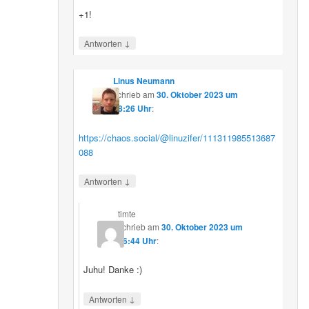
+1!
↓
Antworten
Linus Neumann
schrieb
am
30. Oktober 2023 um
08:26 Uhr
:
https://chaos.social/@linuzifer/111311985513687
088
↓
Antworten
timte
schrieb
am
30. Oktober 2023 um
16:44 Uhr
:
Juhu! Danke :)
↓
Antworten