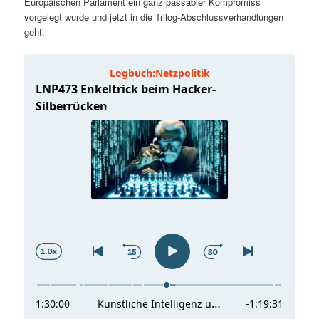
Europäischen Parlament ein ganz passabler Kompromiss
t
a
vorgelegt wurde und jetzt in die Trilog-Abschlussverhandlungen
geht.
s
l
p
t
r
s
i
p
n
r
g
i
e
n
n
g
e
n