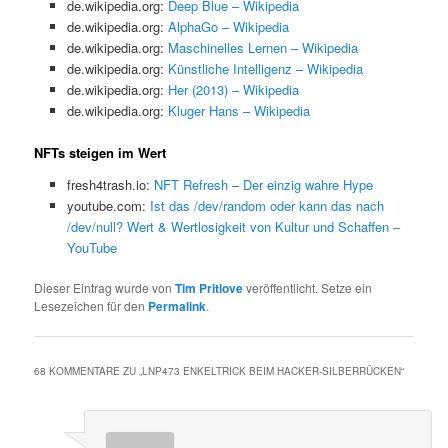
de.wikipedia.org:
Deep Blue – Wikipedia
de.wikipedia.org:
AlphaGo – Wikipedia
de.wikipedia.org:
Maschinelles Lernen – Wikipedia
de.wikipedia.org:
Künstliche Intelligenz – Wikipedia
de.wikipedia.org:
Her (2013) – Wikipedia
de.wikipedia.org:
Kluger Hans – Wikipedia
NFTs steigen im Wert
fresh4trash.io:
NFT Refresh – Der einzig wahre Hype
youtube.com:
Ist das /dev/random oder kann das nach
/dev/null? Wert & Wertlosigkeit von Kultur und Schaffen –
YouTube
Dieser Eintrag wurde von
Tim Pritlove
veröffentlicht. Setze ein
Lesezeichen für den
Permalink
.
68 KOMMENTARE ZU „
LNP473 ENKELTRICK BEIM HACKER-SILBERRÜCKEN
“