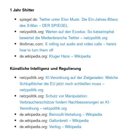
1 Jahr Shitter
spiegel.de:
Twitter unter Elon Musk: Die Ein-Jahres-Bilanz
des X-Man – DER SPIEGEL
netzpolitik.org:
Warten auf den Exodus: So katastrophal
bewertet die Medienbranche Twitter – netzpolitik.org
9to5mac.com:
X rolling out audio and video calls – here's
how to turn them off
de.wikipedia.org:
Kluger Hans – Wikipedia
Künstliche Intelligenz und Regulierung
netzpolitik.org:
KI-Verordnung auf der Zielgeraden: Welche
Schlupflöcher die EU jetzt noch schließen muss –
netzpolitik.org
netzpolitik.org:
Schutz vor Manipulation:
Verbraucherschützer fordern Nachbesserungen an KI-
Verordnung – netzpolitik.org
de.wikipedia.org:
Bernoulli-Verteilung – Wikipedia
de.wikipedia.org:
Galtonbrett – Wikipedia
de.wikipedia.org:
Verilog – Wikipedia