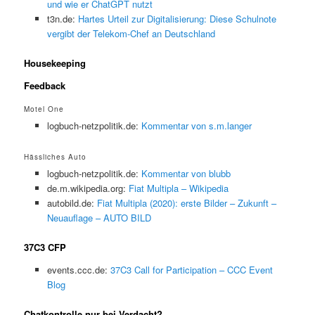
und wie er ChatGPT nutzt
t3n.de:
Hartes Urteil zur Digitalisierung: Diese Schulnote
vergibt der Telekom-Chef an Deutschland
Housekeeping
Feedback
Motel One
logbuch-netzpolitik.de:
Kommentar von s.m.langer
Hässliches Auto
logbuch-netzpolitik.de:
Kommentar von blubb
de.m.wikipedia.org:
Fiat Multipla – Wikipedia
autobild.de:
Fiat Multipla (2020): erste Bilder – Zukunft –
Neuauflage – AUTO BILD
37C3 CFP
events.ccc.de:
37C3 Call for Participation – CCC Event
Blog
Chatkontrolle nur bei Verdacht?