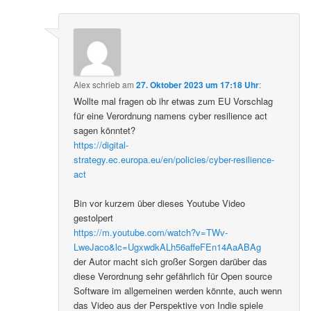
Alex
schrieb
am
27. Oktober 2023 um 17:18 Uhr
:
Wollte mal fragen ob ihr etwas zum EU Vorschlag
für eine Verordnung namens cyber resilience act
sagen könntet?
https://digital-
strategy.ec.europa.eu/en/policies/cyber-resilience-
act
Bin vor kurzem über dieses Youtube Video
gestolpert
https://m.youtube.com/watch?v=TWv-
LweJaco&lc=UgxwdkALh56affeFEn14AaABAg
der Autor macht sich großer Sorgen darüber das
diese Verordnung sehr gefährlich für Open source
Software im allgemeinen werden könnte, auch wenn
das Video aus der Perspektive von Indie spiele