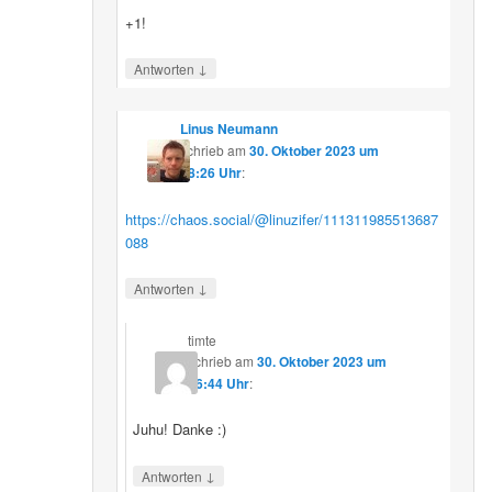
+1!
↓
Antworten
Linus Neumann
schrieb
am
30. Oktober 2023 um
08:26 Uhr
:
https://chaos.social/@linuzifer/111311985513687
088
↓
Antworten
timte
schrieb
am
30. Oktober 2023 um
16:44 Uhr
:
Juhu! Danke :)
↓
Antworten