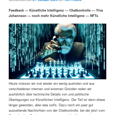
i
s
m
u
n
n
Feedback — Künstliche Intelligenz — Chatkontrolle — Ylva
g
a
Johannson — noch mehr Künstliche Intelligenz — NFTs
ä
n
e
v
n
i
r
d
g
a
e
ä
t
i
n
r
o
n
I
e
n
n
Heute müssen wir mal wieder ein wenig ausholen und aus
h
I
verschiedenen internen und externen Gründen reden wir
ausführlich über technische Details von und politische
a
n
Überlegungen zur Künstlichen Intelligenz. Der Teil ist dann etwas
länger geworden, aber was soll's. Dazu noch ein paar gut
l
h
aussehende Nachrichten von der Chatkontrolle, bei der jetzt vom