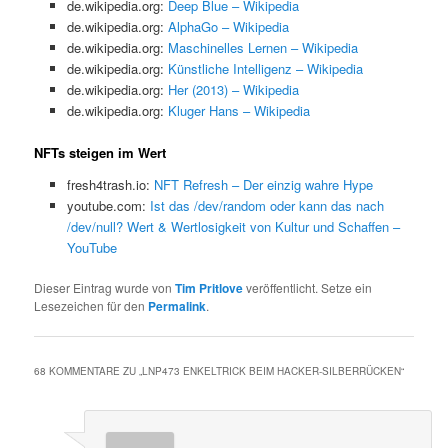
de.wikipedia.org:
Deep Blue – Wikipedia
de.wikipedia.org:
AlphaGo – Wikipedia
de.wikipedia.org:
Maschinelles Lernen – Wikipedia
de.wikipedia.org:
Künstliche Intelligenz – Wikipedia
de.wikipedia.org:
Her (2013) – Wikipedia
de.wikipedia.org:
Kluger Hans – Wikipedia
NFTs steigen im Wert
fresh4trash.io:
NFT Refresh – Der einzig wahre Hype
youtube.com:
Ist das /dev/random oder kann das nach
/dev/null? Wert & Wertlosigkeit von Kultur und Schaffen –
YouTube
Dieser Eintrag wurde von
Tim Pritlove
veröffentlicht. Setze ein
Lesezeichen für den
Permalink
.
68 KOMMENTARE ZU „
LNP473 ENKELTRICK BEIM HACKER-SILBERRÜCKEN
“