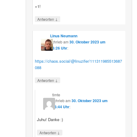
+1!
↓
Antworten
Linus Neumann
schrieb
am
30. Oktober 2023 um
08:26 Uhr
:
https://chaos.social/@linuzifer/111311985513687
088
↓
Antworten
timte
schrieb
am
30. Oktober 2023 um
16:44 Uhr
:
Juhu! Danke :)
↓
Antworten