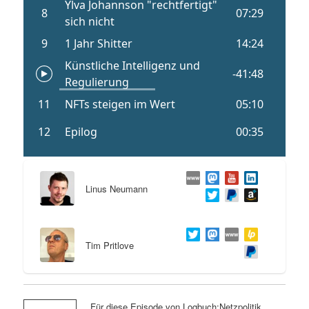
Linus Neumann
Tim Pritlove
Für diese Episode von Logbuch:Netzpolitik