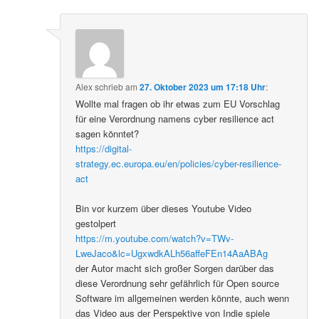
Alex
schrieb
am
27. Oktober 2023 um 17:18 Uhr
:
Wollte mal fragen ob ihr etwas zum EU Vorschlag
für eine Verordnung namens cyber resilience act
sagen könntet?
https://digital-
strategy.ec.europa.eu/en/policies/cyber-resilience-
act
Bin vor kurzem über dieses Youtube Video
gestolpert
https://m.youtube.com/watch?v=TWv-
LweJaco&lc=UgxwdkALh56affeFEn14AaABAg
der Autor macht sich großer Sorgen darüber das
diese Verordnung sehr gefährlich für Open source
Software im allgemeinen werden könnte, auch wenn
das Video aus der Perspektive von Indie spiele