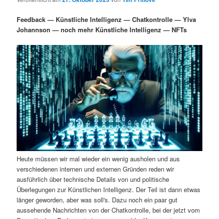
i
s
m
u
n
n
Feedback — Künstliche Intelligenz — Chatkontrolle — Ylva
g
a
Johannson — noch mehr Künstliche Intelligenz — NFTs
ä
n
e
v
n
i
r
d
g
a
e
ä
t
i
n
r
o
n
I
e
n
n
Heute müssen wir mal wieder ein wenig ausholen und aus
h
I
verschiedenen internen und externen Gründen reden wir
ausführlich über technische Details von und politische
a
n
Überlegungen zur Künstlichen Intelligenz. Der Teil ist dann etwas
länger geworden, aber was soll's. Dazu noch ein paar gut
l
h
aussehende Nachrichten von der Chatkontrolle, bei der jetzt vom