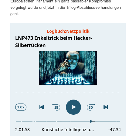
Europäischen Parlament ein ganz passabler Kompromiss
t
a
vorgelegt wurde und jetzt in die Trilog-Abschlussverhandlungen
geht.
s
l
p
t
r
s
i
p
n
r
g
i
e
n
n
g
e
n