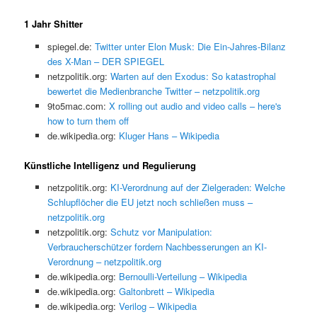
1 Jahr Shitter
spiegel.de:
Twitter unter Elon Musk: Die Ein-Jahres-Bilanz
des X-Man – DER SPIEGEL
netzpolitik.org:
Warten auf den Exodus: So katastrophal
bewertet die Medienbranche Twitter – netzpolitik.org
9to5mac.com:
X rolling out audio and video calls – here's
how to turn them off
de.wikipedia.org:
Kluger Hans – Wikipedia
Künstliche Intelligenz und Regulierung
netzpolitik.org:
KI-Verordnung auf der Zielgeraden: Welche
Schlupflöcher die EU jetzt noch schließen muss –
netzpolitik.org
netzpolitik.org:
Schutz vor Manipulation:
Verbraucherschützer fordern Nachbesserungen an KI-
Verordnung – netzpolitik.org
de.wikipedia.org:
Bernoulli-Verteilung – Wikipedia
de.wikipedia.org:
Galtonbrett – Wikipedia
de.wikipedia.org:
Verilog – Wikipedia