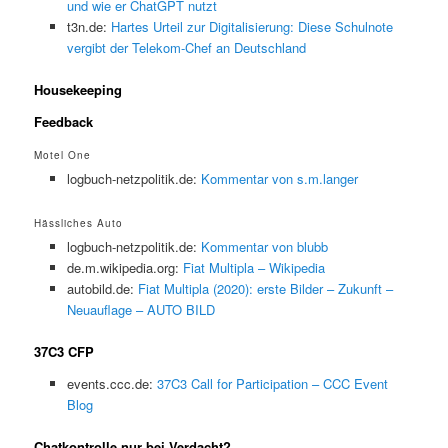
und wie er ChatGPT nutzt
t3n.de:
Hartes Urteil zur Digitalisierung: Diese Schulnote
vergibt der Telekom-Chef an Deutschland
Housekeeping
Feedback
Motel One
logbuch-netzpolitik.de:
Kommentar von s.m.langer
Hässliches Auto
logbuch-netzpolitik.de:
Kommentar von blubb
de.m.wikipedia.org:
Fiat Multipla – Wikipedia
autobild.de:
Fiat Multipla (2020): erste Bilder – Zukunft –
Neuauflage – AUTO BILD
37C3 CFP
events.ccc.de:
37C3 Call for Participation – CCC Event
Blog
Chatkontrolle nur bei Verdacht?